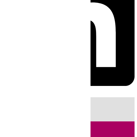
HOY
|
Fútbol
Sucesos
Cádiz
LaLiga
Campo de Gibraltar