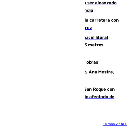
Un futbolista de 24 años muere tras ser alcanzado
por un rayo durante un partido en Tailandia
Muere un conductor tras salirse de la carretera con
su turismo en la A-480 a la altura de Jerez
Julio supera a junio en basura marina: el litoral
occidental malagueño recoge más de 33 metros
cúbicos de residuos
El Cádiz se afila ante un Granada en obras
La nueva presidenta del Parlamento, Ana Mestre,
hace parada institucional en Cádiz
Estabilizado el incendio forestal de San Roque con
19 familias aún desalojadas y un domicilio afectado de
gravedad
Lo más visto >