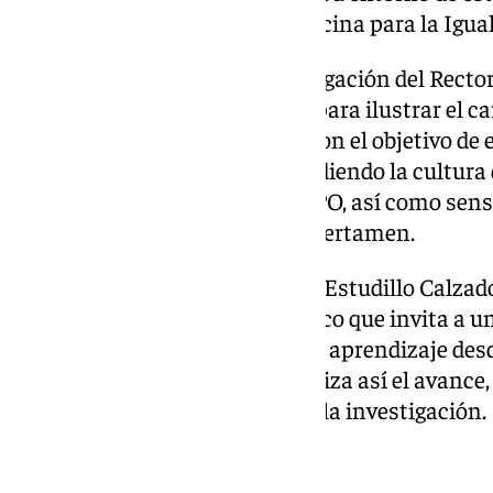
redes sociales oficiales de la Oficina para la Igua
Como novedad este año, la Delegación del Rector
convocado el primer concurso para ilustrar el ca
Universidad Pablo de Olavide, con el objetivo de e
comunidad universitaria difundiendo la cultura 
las personas que integran la UPO, así como sensi
de la difusión de la imagen del certamen.
La propuesta creativa de Laura Estudillo Calzad
transmitir un «concepto artístico que invita a un 
conocimiento, la curiosidad y el aprendizaje desd
Su propuesta cromática simboliza así el avance, e
que nos brindan la educación y la investigación.
101tv.es