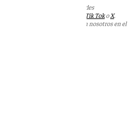
Más noticias de
101TV
en las redes
sociales:
Instagram
,
Facebook
,
Tik Tok
o
X
.
Puedes ponerte en contacto con nosotros en el
correo
informativos@101tv.es
Tags:
Últimas noticias