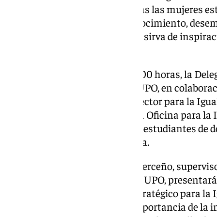
nuestra universidad son muchas las mujeres est
desde distintos ámbitos de conocimiento, des
reconocer y compartir para que sirva de inspira
niñas y jóvenes».
El martes 11 de febrero, a las 11,00 horas, la Del
Programas de Doctorado de la UPO, en colaboraci
Igualdad de la Delegación del Rector para la Igua
taller ‘Acercando el trabajo de la Oficina para l
Doctorado de la UPO’, dirigido a estudiantes de 
Ingeniería y Tecnología Química.
Durante la sesión, Candelaria Terceño, supervis
la Oficina para la Igualdad de la UPO, presentará
Oficina, así como el III Plan Estratégico para la
Además, se debatirá sobre la importancia de la 