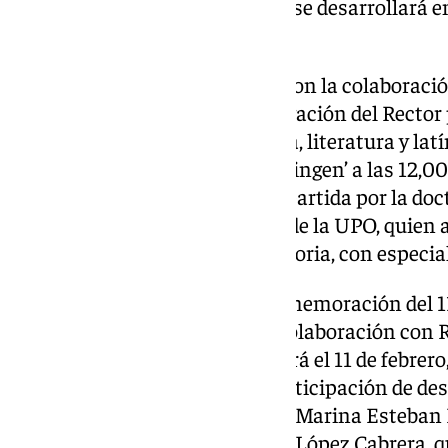
en carreras STEM. La actividad se desarrollará en
Biblioteca/CRAI.
La Facultad de Humanidades, con la colaboración
y el apoyo financiero de la Delegación del Rector
organiza la conferencia ‘Ciencia, literatura y lat
Gandersheim e Hildegarda de Bingen’ a las 12,00 
Edificio 6. La ponencia será impartida por la do
catedrática de Filología Latina de la UPO, quien 
en la ciencia a lo largo de la historia, con espe
También en el marco de la conmemoración del 11F
la Oficina del CEI CamBio, en colaboración con 
programa especial que se emitirá el 11 de febrero,
RadiOlavide. Contará con la participación de d
investigadoras de la UPO como Marina Esteban 
Cristina Peña Ortiz y Alejandra López Cabrera, 