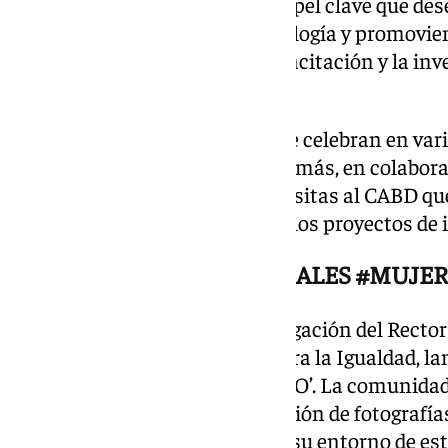
De este modo, se reconoce el papel clave que de
comunidad científica y la tecnología y promovien
las niñas a la educación, la capacitación y la in
ciencia.
La mayoría de las actividades se celebran en var
provincia de Sevilla y Cádiz. Además, en colabora
Mayores, organizan talleres y visitas al CABD q
participantes conocer de cerca los proyectos de 
CAMPAÑA EN REDES SOCIALES #MUJER
El 10 de febrero de 2025, la Delegación del Recto
la colaboración de la Oficina para la Igualdad, 
sociales ‘#MujeresyCienciasUPO’. La comunidad 
participar mediante la publicación de fotografía
ramas científicas de la UPO en su entorno de est