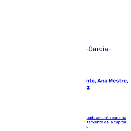
Más noticias
Ver más >
05.08.2026
La nueva presidenta del Parlamento, Ana Mestre,
hace parada institucional en Cádiz
Ana Mestre estrena su agenda oficial tras su nombramiento con una
doble visita a la Diputación Provincial y al Ayuntamiento de la capital
para sellar una etapa de colaboración y diálogo