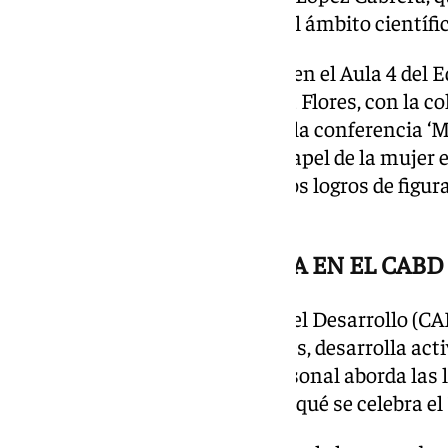
experiencias y trayectorias en el ámbito científic
El mismo día, a las 16,00 horas en el Aula 4 del 
Saleh Hussein y Carmen García Flores, con la co
Árabes e Islámicos, impartirán la conferencia ‘M
En esta sesión, se abordará el papel de la mujer
ámbito científico, destacando los logros de figu
países árabes.
DIVULGACIÓN CIENTÍFICA EN EL CABD
El Centro Andaluz de Biología del Desarrollo (C
celebraciones de esta efemérides, desarrolla act
talleres o charlas, donde su personal aborda las 
centro sin dejar de recordar por qué se celebra el 