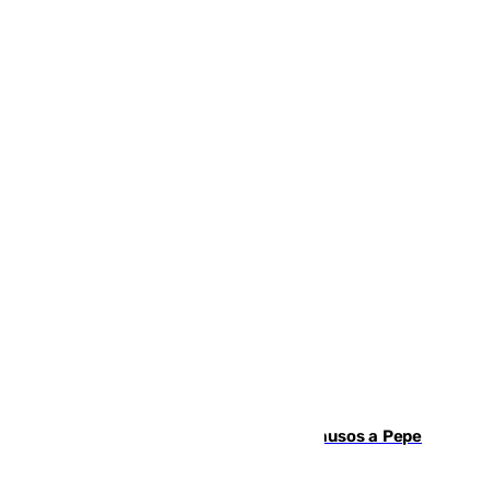
Granada despide con lágrimas y aplausos a Pepe
Habichuela