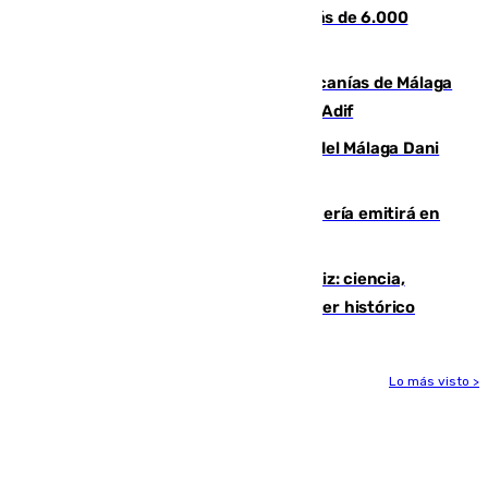
en Málaga tras ser descubiertos con más de 6.000
euros
Retrasos y cancelaciones en el Cercanías de Málaga
por una avería en la infraestructura de Adif
Isco, la nueva mascota del jugador del Málaga Dani
Lorenzo
El observatorio de Calar Alto de Almería emitirá en
directo el eclipse solar del 12 de agosto
El «Trío de Eclipses» arranca en Cádiz: ciencia,
naturaleza y seguridad ante un atardecer histórico
Lo más visto >
Más noticias