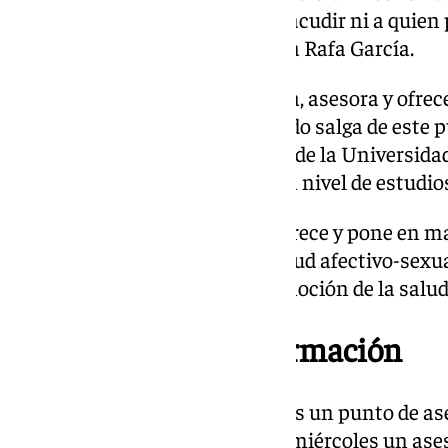
inquietos, que no sepan donde acudir ni a quien 
vean como algo normal”, explica Rafa García.
Por lo tanto, este punto informa, asesora y ofrec
US “para que esa persona cuando salga de este 
sobre la sexualidad”. El objetivo de la Universid
integral del alumnado, no solo a nivel de estudio
El Punto de Salud Sexual que ofrece y pone en m
profesionales en materia de salud afectivo-sexua
personas especialistas en promoción de la salud
Otros puntos de información
La US ofrece también los martes un punto de a
discapacidad y diversidad y los miércoles un as