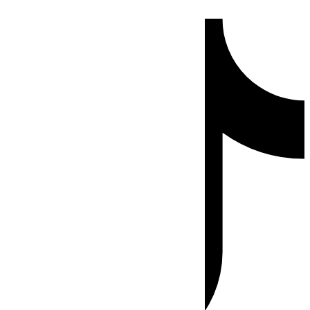
Ir
Tiktok
al
contenido