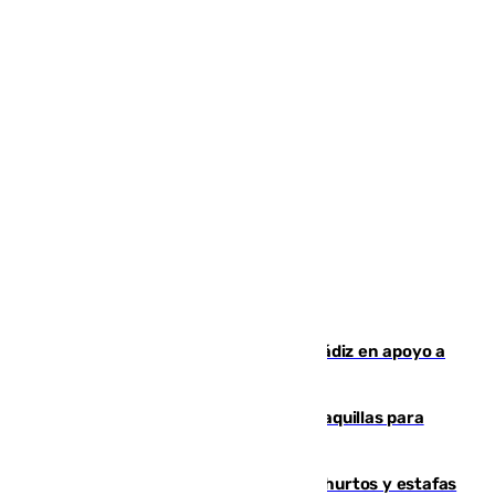
CIES NO moviliza a la provincia de Cádiz en apoyo a
la respuesta humanitaria de Ceuta
El mercado de Jerez refrigera sus taquillas para
facilitar las compras a sus visitantes
Detenida una pareja por presuntos hurtos y estafas