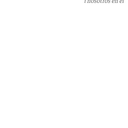
Puedes ponerte en contacto con nosotros en el
correo
informativos@101tv.es
Tags:
Últimas noticias