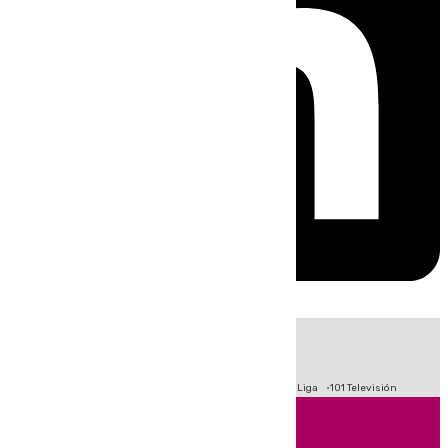
HOY
|
Fútbol
Primera División
Crisis Migratoria en Ceuta
LaLiga
101 Televisión