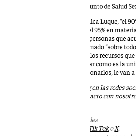
alimentación, además de este punto de Salud Se
“Está siendo fundamental”, explica Luque, “el 90
alimentación son estudiantes, el 95% en materi
estudiantes”. La mayoría de las personas que ac
información son parte del alumnado “sobre todo
muchas dudas, que no conocen los recursos que 
y “ven que en un entorno familiar como es la un
confidencial, segura y sin cuestionarlos, le van a
Descubre más noticias de
101Tv
en las redes soc
Tok
o
X
. Puedes ponerte en contacto con nosotro
informativos@101tv.es
Más noticias de
101TV
en las redes
sociales:
Instagram
,
Facebook
,
Tik Tok
o
X
.