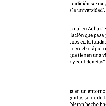
psicológicos relaciones con su condición sexual,
unidad de psicología aplicada de la universidad”
que ha destacado Luque.
Rafa García, monitor de salud sexual en Adhara 
explicado el cometido de la asociación que pasa
universitaria todo lo que realizamos en la funda
salud afectiva-sexual y acercar la prueba rápida
han hecho nunca o a personas que tienen una vida
la puedan hacer de forma rápida y confidencias”.
El trabajo de Adhara
“Nosotros valoramos que se haga en un entorno c
a sentir seguros para hacer preguntas sobre dud
sexualidad, una práctica que hubieran hecho hac