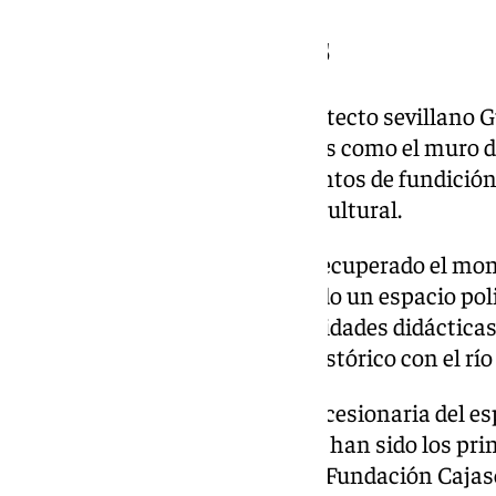
Elementos originales
El proyecto, dirigido por el arquitecto sevillan
restaurado elementos originales como el muro d
madera medievales y los elementos de fundición
metros cuadrados para su uso cultural.
Asimismo, la intervención ha recuperado el 
valores patrimoniales y «creando un espacio pol
culturales, exposiciones y actividades didácticas
eje cultural que une el centro histórico con el rí
Fundación ‘la Caixa’, actual concesionaria del es
titular del inmueble desde 1993, han sido los pri
rehabilitación, mientras que la Fundación Caja