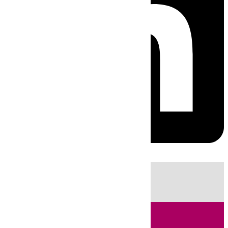
HOY
|
Sucesos
Fútbol
LaLiga
Primera División
Incendios