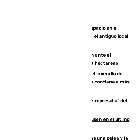
Las marca internacionales ganan espacio en el
Centro de Málaga: La Tagliatella abre en el antiguo local
de Vox Sports Bar
Moreno pide extremar la precaución ante el
incendio de Niebla, que supera las 4.000 hectáreas
340 personas más desalojadas por el incendio de
Niebla, que mantiene a 410 evacuadas y contiene a más
de 500 efectivos trabajando
Italia responde ante las "medidas de represalia" del
Gobierno de Sánchez
El Sevilla se desinfla ante el Leverkusen en el último
ensayo (1-2)
Tensión en la prisión de Alhaurín tras una pelea y la