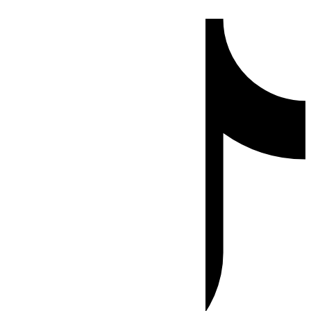
Ir
Tiktok
al
contenido