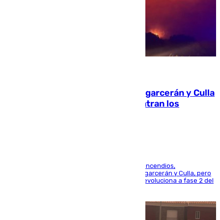
08.08.2026
Incendios de Castellón: Sierra Engarcerán y Culla
evolucionan positivamente y centran los
esfuerzos en Tírig
La UME se suma al operativo de control de los incendios,
progresando adecuadamente los de Sierra Engarcerán y Culla, pero
centrando todo el empeño en el de Culla, que evoluciona a fase 2 del
PEIF