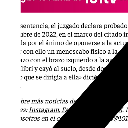
En su sentencia, el juzgado declara probad
de octubre de 2022, en el marco del citado i
«movida por el ánimo de oponerse a la actu
causar con ello un menoscabo físico a la age
puñetazo con el brazo izquierdo a la agente 
el equilibri y cayó al suelo, desde donde le 
tiempo que se dirigía a ella» diciéndole los 
zorra».
Descubre más noticias de 101TV en las rede
sociales:
Instagram
,
Facebook
,
Tik Tok
o
X
.
con nosotros en el correo
informativos@101t