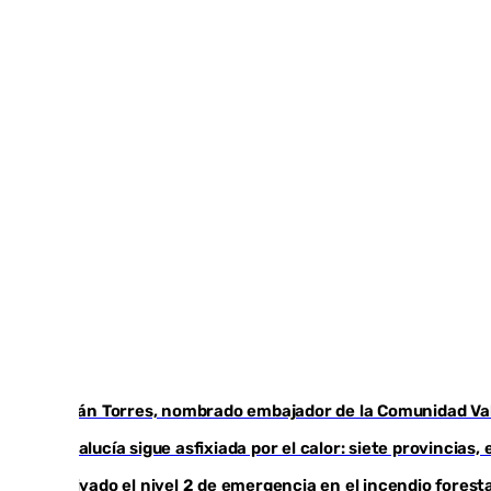
Ferrán Torres, nombrado embajador de la Comunidad Vale
Andalucía sigue asfixiada por el calor: siete provincias
Activado el nivel 2 de emergencia en el incendio foresta