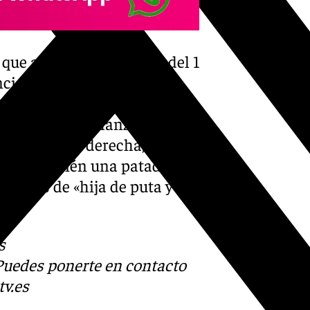
o que aquella madrugada del 1
ncidente, María León,
ación policial y asumiendo
nte, forcejeó y lanzó un
en la mejilla derecha, perdió
lanzó también una patada, al
insultos de «hija de puta y
s
 Puedes ponerte en contacto
v.es