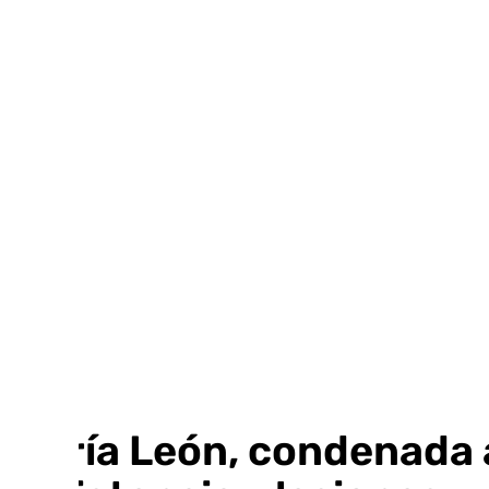
Ir
al
contenido
María León, condenada a