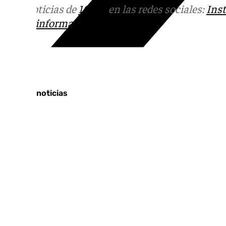
Más noticias de
101TV
en las redes sociales:
Ins
correo
informativos@101tv.es
Tags:
Últimas noticias