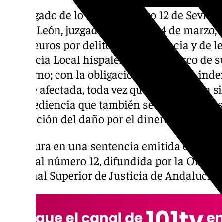
El Juzgado de lo Penal número 12 de Sevilla
María León, juzgada el pasado 14 de marzo,
5.700 euros por delitos de resistencia y de 
la Policía Local hispalense en el marco de 
nocturno; con la obligación además de inde
agente afectada, toda vez que la artista ha s
desobediencia que también se le atribuía y s
reparación del daño por el dinero consignado
Así figura en una sentencia emitida este mi
lo Penal número 12, difundida por la Ofici
Tribunal Superior de Justicia de Andalucía 