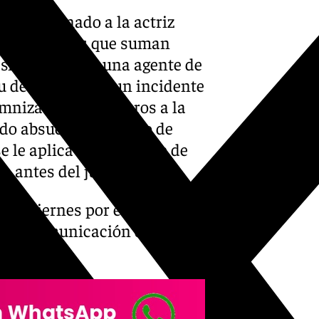
 ha condenado a la actriz
 a dos multas que suman
lesiones leves a una agente de
su detención por un incidente
mnizar con cien euros a la
ido absuelta del delito de
e le aplica la atenuante de
 antes del juicio.
smo viernes por el Juzgado de
na de Comunicación del
(TSJA).