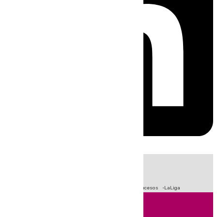
HOY
|
Fútbol
Primera División
Crisis Migratoria en Ceuta
Sucesos
LaLiga