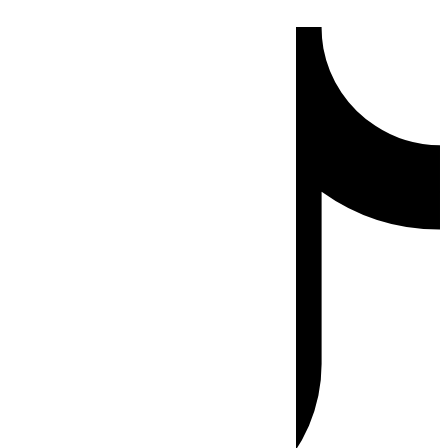
Ir
Tiktok
al
contenido