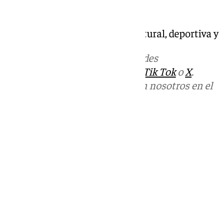
Mira Sevilla | La vida social, cultural, deportiva 
Más noticias de
101TV
en las redes
sociales:
Instagram
,
Facebook
,
Tik Tok
o
X
.
Puedes ponerte en contacto con nosotros en el
correo
informativos@101tv.es
Tags:
Mira Sevilla
Últimas noticias