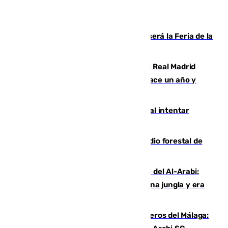
Talleres, escape room y música: así será la Feria de la
Juventud Cofrade de Málaga
El fichaje más caro de la historia del Real Madrid
costaba 105 millones de euros menos hace un año y
jugaba en Leganés
Ceuta suma 82 fallecidos en el mar al intentar
cruzar la frontera española
Huelva eleva a emergencia el incendio forestal de
Niebla
Juanfran Funes, sobre el duro juego del Al-Arabi:
“Por momentos nos hemos metido en una jungla y era
hasta peligroso”
Ya se han estrenado los tres delanteros del Málaga: