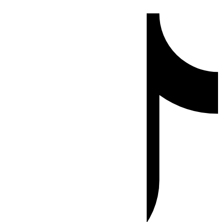
Ir
Tiktok
al
contenido