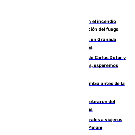
Activado el nivel 2 de emergencia en el incendio
forestal de Niebla por la compleja evolución del fuego
Controlado un incendio de rastrojos en Granada
junto a la autovía y al Callejón de Nogales
Juanfran Funes, sobre las lesiones de Carlos Dotor y
Fernando Calero: “Estamos preocupados, esperemos
que no sea nada”
Felipe VI refuerza los lazos con Colombia antes de la
llegada del nuevo presidente
Fernando Calero y Carlos Dotor se retiraron del
encuentro contra el Ceuta con molestias
España restablece controles temporales a viajeros
procedentes de Italia como repuesta a Meloni