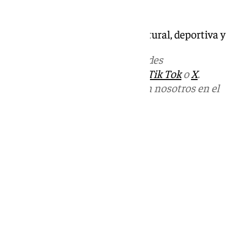
Mira Sevilla | La vida social, cultural, deportiva 
Más noticias de
101TV
en las redes
sociales:
Instagram
,
Facebook
,
Tik Tok
o
X
.
Puedes ponerte en contacto con nosotros en el
correo
informativos@101tv.es
Tags:
Mira Sevilla
Últimas noticias