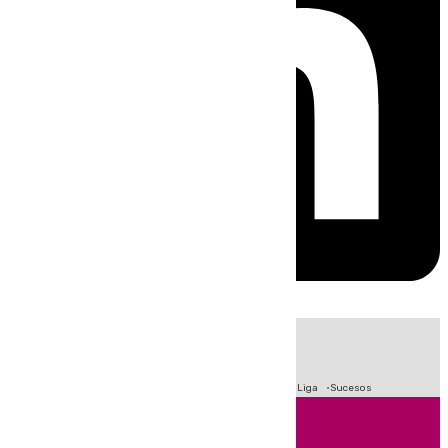
HOY
|
Fútbol
Primera División
Crisis Migratoria en Ceuta
LaLiga
Sucesos