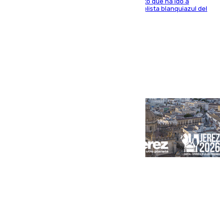
El centrocampista marbellí es ‘padre’ de un gato que ha ido a
recoger a Vigo y su nombre es como el exfutbolista blanquiazul del
Arroyo de la Miel
Portada
Andalucía
Sevilla