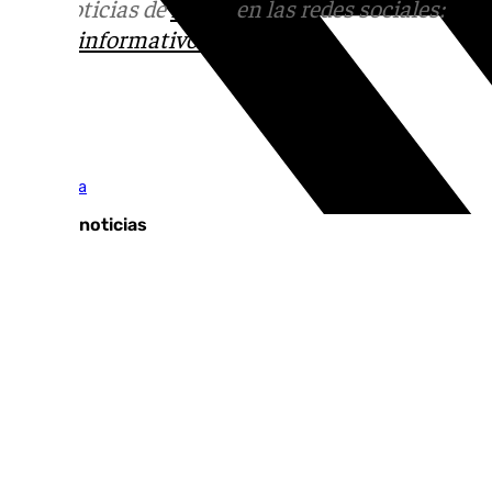
Más noticias de
101TV
en las redes sociales:
Ins
correo
informativos@101tv.es
Tags:
Mira Sevilla
Últimas noticias