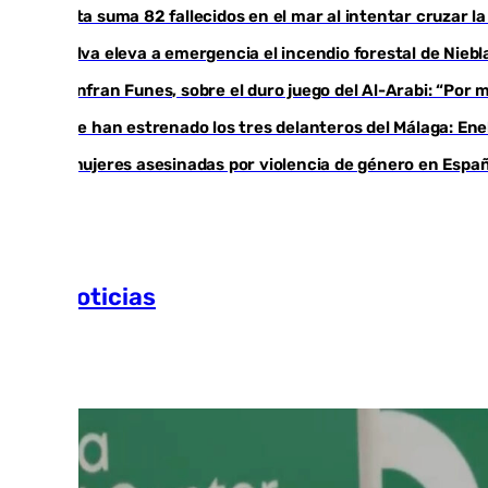
Ceuta suma 82 fallecidos en el mar al intentar cruzar l
Huelva eleva a emergencia el incendio forestal de Niebl
Juanfran Funes, sobre el duro juego del Al-Arabi: “Por
Ya se han estrenado los tres delanteros del Málaga: Ene
35 mujeres asesinadas por violencia de género en Españ
Más noticias
Ver más >