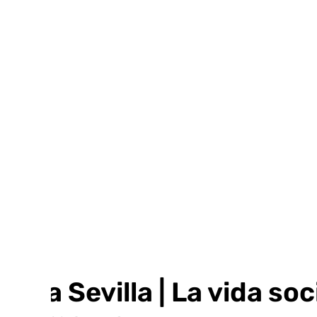
Ir
al
contenido
️Mira Sevilla | La vida so