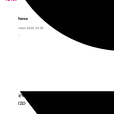
Miguel Alfonso
jueves, 20 marzo 2025, 20:30
Compartir:
Mira Sevilla | La vida social, cultural, depor
de marzo