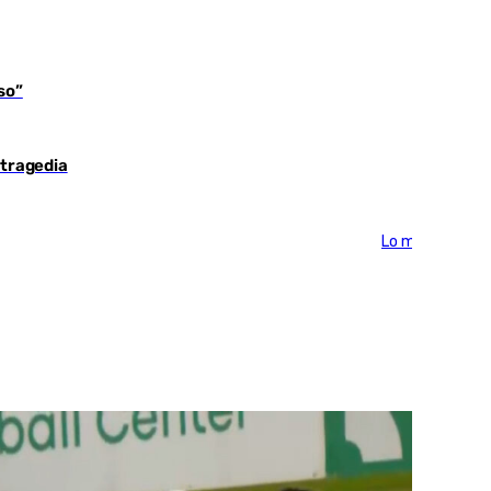
so”
 tragedia
Lo más visto >