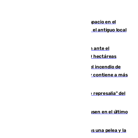
Las marca internacionales ganan espacio en el
Centro de Málaga: La Tagliatella abre en el antiguo local
de Vox Sports Bar
Moreno pide extremar la precaución ante el
incendio de Niebla, que supera las 4.000 hectáreas
340 personas más desalojadas por el incendio de
Niebla, que mantiene a 410 evacuadas y contiene a más
de 500 efectivos trabajando
Italia responde ante las "medidas de represalia" del
Gobierno de Sánchez
El Sevilla se desinfla ante el Leverkusen en el último
ensayo (1-2)
Tensión en la prisión de Alhaurín tras una pelea y la