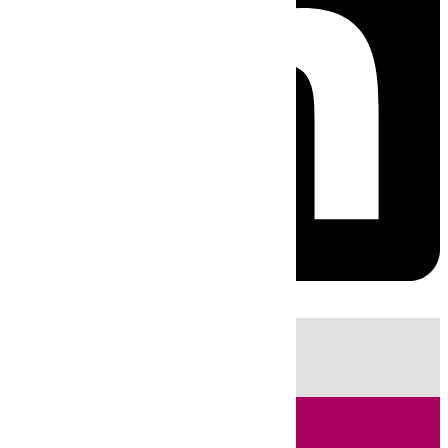
HOY
|
Sucesos
Guardia Civil
Fútbol
LaLiga
Incendios