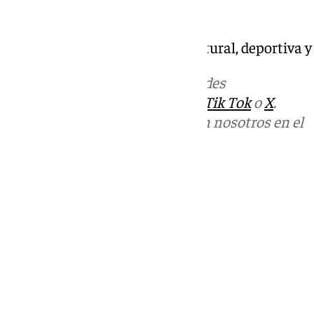
Mira Sevilla | La vida social, cultural, deportiva y
Más noticias de
101TV
en las redes
sociales:
Instagram
,
Facebook
,
Tik Tok
o
X
.
Puedes ponerte en contacto con nosotros en el
correo
informativos@101tv.es
Tags:
Mira Sevilla
Últimas noticias