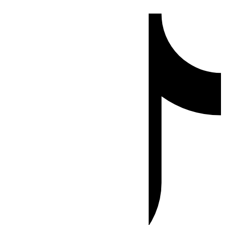
Ir
Tiktok
al
contenido