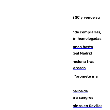
El Málaga es muy superior al Al-Arabi SC y vence su
primer encuentro de pretemporada
Gafas para el eclipse solar 2026: dónde comprarlas,
dónde conseguirlas y cómo saber si están homologadas
Vinícius Júnior seguirá vestido de blanco hasta
2032 tras cerrar su renovación con el Real Madrid
Rodrigo negocia su fichaje por el Barcelona tras
romper con el Madrid y revoluciona el mercado
El Rey traslada a Vivas su respaldo y "promete ir a
Ceuta" después de la crisis migratoria
El primer ciclo de las carreras de caballos de
Sanlúcar arranca este sábado con 27 pura sangres
Continúan los cierres de parques caninos en Sevilla: