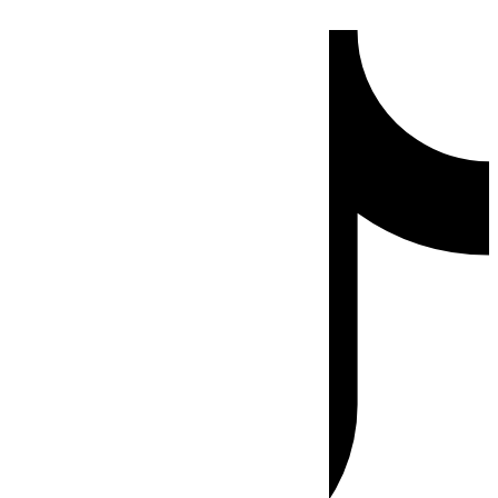
Ir
Tiktok
al
contenido