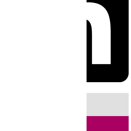
HOY
|
Fútbol
Sucesos
Primera División
Ciencia
Incendios