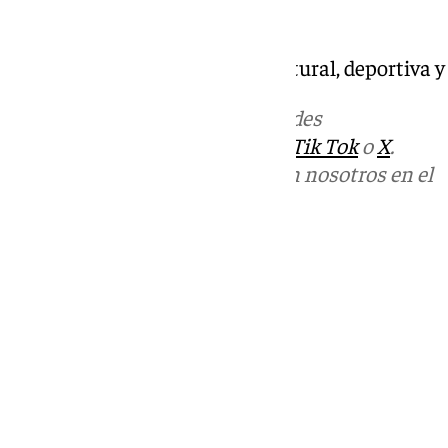
Mira Sevilla | La vida social, cultural, deportiva 
Más noticias de
101TV
en las redes
sociales:
Instagram
,
Facebook
,
Tik Tok
o
X
.
Puedes ponerte en contacto con nosotros en el
correo
informativos@101tv.es
Tags:
Mira Sevilla
Últimas noticias