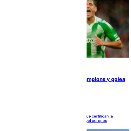
06.08.2026
El Betis supera el examen de Champions y golea
al Arsenal en Dublín (1-3)
Riquelme, Deossa y Fornals firman los tantos que certifican la
superioridad bética ante un rival de máximo nivel europeo