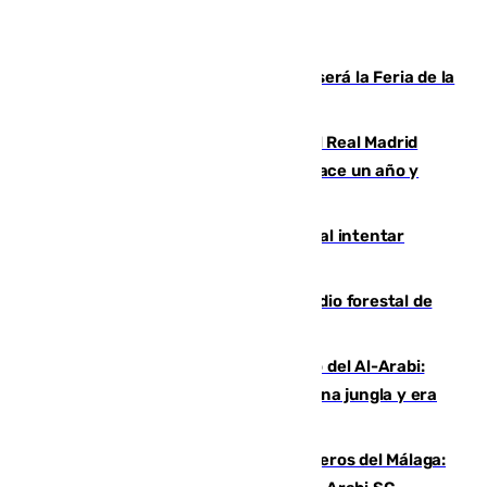
Talleres, escape room y música: así será la Feria de la
Juventud Cofrade de Málaga
El fichaje más caro de la historia del Real Madrid
costaba 105 millones de euros menos hace un año y
jugaba en Leganés
Ceuta suma 82 fallecidos en el mar al intentar
cruzar la frontera española
Huelva eleva a emergencia el incendio forestal de
Niebla
Juanfran Funes, sobre el duro juego del Al-Arabi:
“Por momentos nos hemos metido en una jungla y era
hasta peligroso”
Ya se han estrenado los tres delanteros del Málaga: