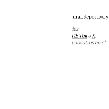
Mira Sevilla | La vida social, cultural, deportiva 
Más noticias de
101TV
en las redes
sociales:
Instagram
,
Facebook
,
Tik Tok
o
X
.
Puedes ponerte en contacto con nosotros en el
correo
informativos@101tv.es
Tags:
Mira Sevilla
Últimas noticias