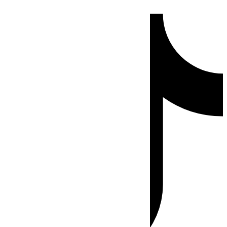
Ir
Tiktok
al
contenido