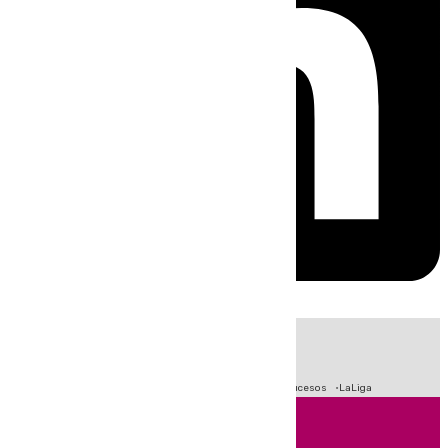
HOY
|
Fútbol
Primera División
Crisis Migratoria en Ceuta
Sucesos
LaLiga