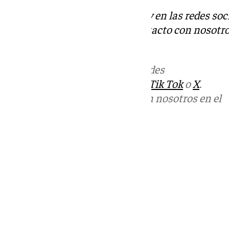
Descubre más noticias de 101Tv en las redes soc
Tok
o
X
. Puedes ponerte en contacto con nosotro
informativos@101tv.es
Más noticias de
101TV
en las redes
sociales:
Instagram
,
Facebook
,
Tik Tok
o
X
.
Puedes ponerte en contacto con nosotros en el
correo
informativos@101tv.es
Tags:
Últimas noticias