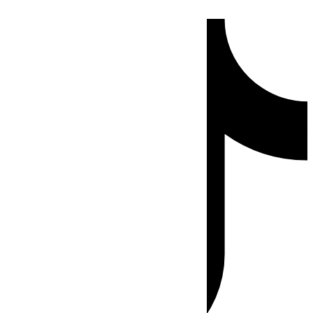
Ir
Tiktok
al
contenido