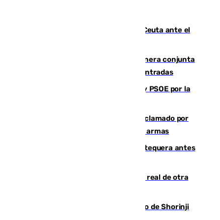
La Armada suma cuatro buques en Ceuta ante el
aviso de un nuevo cruce el 15 de agosto
Guardia Civil y RFEF trabajan de manera conjunta
en el caso de las estafas de ventas de entradas
Vuelve el duelo dialéctico entre PP y PSOE por la
financiación de las autonomías
Detienen en Málaga a un fugitivo reclamado por
Colombia por homicidio y transporte de armas
Prueba final del Granada ante el Antequera antes
del inicio de la Liga
Ceuta se prepara ante la posibilidad real de otra
entrada masiva el 15 de agosto
Cártama, protagonista en el Europeo de Shorinji
Kempo celebrado en Berlín