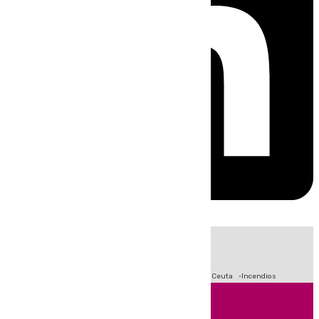
HOY
|
Fútbol
Sucesos
Primera División
Crisis Migratoria en Ceuta
Incendios