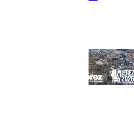
Portada
Andalucía
Sevilla
Málaga