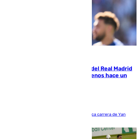
07.08.2026
El fichaje más caro de la historia del Real Madrid
costaba 105 millones de euros menos hace un
año y jugaba en Leganés
Del filial pepinero a récord absoluto: la meteórica carrera de Yan
Diomande en solo doce meses