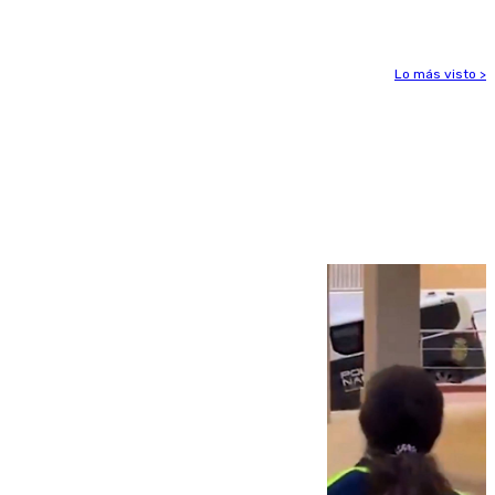
Lo más visto >
Más noticias
Ver más >