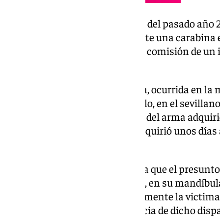
Fue entre el 21 y el 23 de octubre del pasado añ
un arma de fuego, concretamente una carabina e
intención de «emplearla para la comisión de un 
compañía de su cuñado».
En una discusión con la victima, ocurrida en la 
2022 en la calle Viento del Pueblo, en el sevillano
desavenencias en la utilización del arma adquiri
hechos cogió la carabina que adquirió unos días 
ella.
Tras un forcejeo de ambos hasta que el presunto 
intención de acabar con su vida, en su mandíbula
en el cráneo de la victima. Finalmente la victima
muerte encefálica a consecuencia de dicho dispa