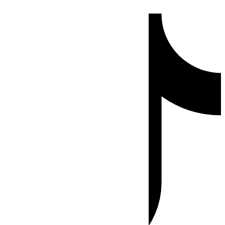
Ir
Tiktok
al
contenido