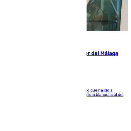
07.08.2026
Isco, la nueva mascota del jugador del Málaga
Dani Lorenzo
El centrocampista marbellí es ‘padre’ de un gato que ha ido a
recoger a Vigo y su nombre es como el exfutbolista blanquiazul del
Arroyo de la Miel