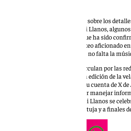
Aunque aún no hay nada oficial sobre los detalles
velada del año’ del streamer Ibai Llanos, alguno
realizarse en Sevilla. Lo único que ha sido confi
quinta edición del evento de boxeo aficionado en
contenido y celebridades, donde no falta la músi
Muchos son los rumores que circulan por las red
ciudades o estadios entorno a la edición de la ve
ellos es el que ha publicado en su cuenta de X de 
contenido que se caracteriza por manejar inform
afirma que el gran evento de Ibai Llanos se cele
en el Estadio Olímpico de la Cartuja y a finales de