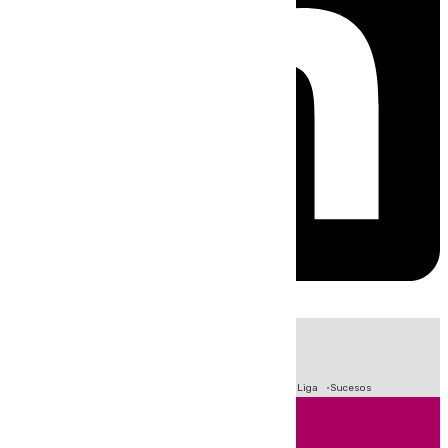
HOY
|
Fútbol
Primera División
Crisis Migratoria en Ceuta
LaLiga
Sucesos