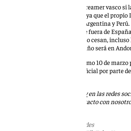
Una seguidora le preguntó al streamer vasco si l
tendrá lugar en Latinoamérica, ya que el propio I
año viajaría a Colombia, Chile, Argentina y Perú.
descarta que el evento se realice fuera de España
al lugar elegido para el evento, no cesan, inclu
afirmando que «La Velada este año será en Andor
Tendremos que esperar al próximo 10 de marzo p
del evento en la presentación oficial por parte de
de la Velada del Año 5.
Descubre más noticias de
101Tv
en las redes soc
Tok
o
X
. Puedes ponerte en contacto con nosotro
informativos@101tv.es
Más noticias de
101TV
en las redes