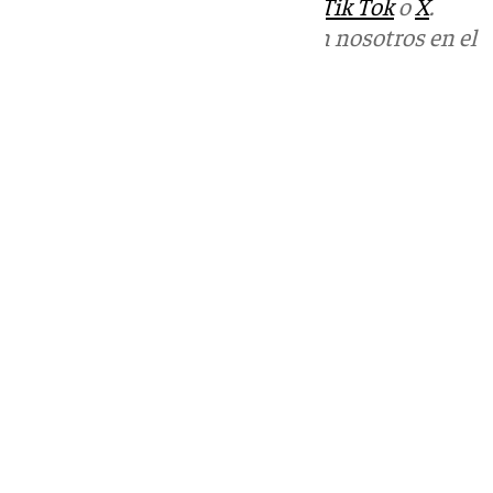
sociales:
Instagram
,
Facebook
,
Tik Tok
o
X
.
Puedes ponerte en contacto con nosotros en el
correo
informativos@101tv.es
Tags:
Últimas noticias