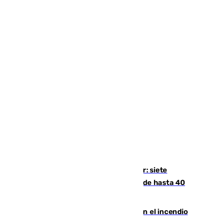
Andalucía sigue asfixiada por el calor: siete
provincias, en alerta por temperaturas de hasta 40
grados
Activado el nivel 2 de emergencia en el incendio