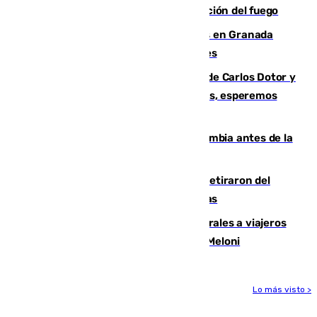
forestal de Niebla por la compleja evolución del fuego
Controlado un incendio de rastrojos en Granada
junto a la autovía y al Callejón de Nogales
Juanfran Funes, sobre las lesiones de Carlos Dotor y
Fernando Calero: “Estamos preocupados, esperemos
que no sea nada”
Felipe VI refuerza los lazos con Colombia antes de la
llegada del nuevo presidente
Fernando Calero y Carlos Dotor se retiraron del
encuentro contra el Ceuta con molestias
España restablece controles temporales a viajeros
procedentes de Italia como repuesta a Meloni
Lo más visto >