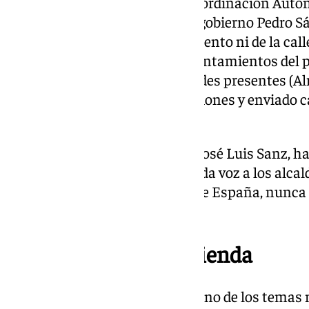
Además, el vicesecretario de Coordinación Auton
cargar contra el presidente del gobierno Pedro 
cuenta “con el apoyo del Parlamento ni de la calle”
está gobernando contra los Ayuntamientos del pa
del PP”. Además, todos los alcaldes presentes (A
asegurado que han hecho peticiones y enviado ca
no hemos recibido respuesta”.
De hecho, el alcalde de Sevilla, José Luis Sanz, h
regidores municipales «porque da voz a los alca
interlocución con el Gobierno de España, nunca 
escuchando».
Problemas con la vivienda
El acceso a la vivienda ha sido uno de los temas