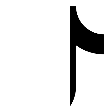
Ir
Tiktok
al
contenido