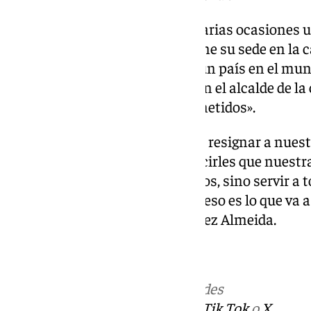
ha señalado que ha pedido en varias ocasiones u
Gobierno, «cuya presidencia tiene su sede en la 
recordarlo». «No creo que haya un país en el mun
Gobierno no se haya reunido con el alcalde de la c
ninguneo al que nos tienen sometidos».
«Si nos ningunean, no podemos resignar a nues
tenemos que reafirmarnos y decirles que nuestra
comprar y vender ayuntamientos, sino servir a t
voten o no nos hayan votado. Y eso es lo que va 
Zaragoza», ha concluido Martínez Almeida.
NOTICIAS
Más noticias de
101TV
en las redes
sociales:
Instagram
,
Facebook
,
Tik Tok
o
X
.