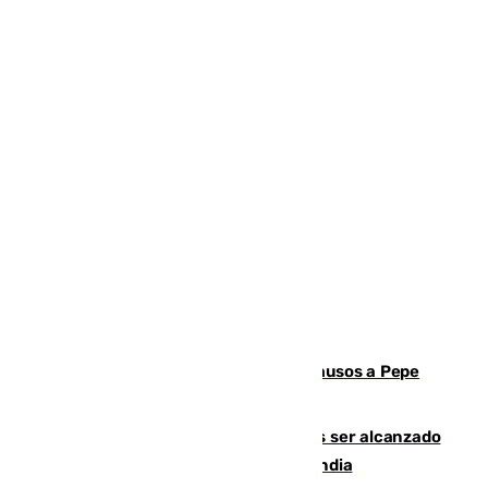
Granada despide con lágrimas y aplausos a Pepe
Habichuela
Un futbolista de 24 años muere tras ser alcanzado
por un rayo durante un partido en Tailandia