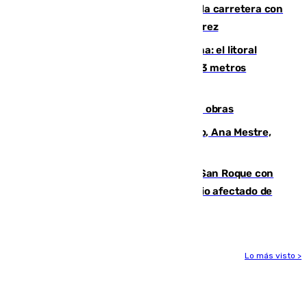
Muere un conductor tras salirse de la carretera con
su turismo en la A-480 a la altura de Jerez
Julio supera a junio en basura marina: el litoral
occidental malagueño recoge más de 33 metros
cúbicos de residuos
El Cádiz se afila ante un Granada en obras
La nueva presidenta del Parlamento, Ana Mestre,
hace parada institucional en Cádiz
Estabilizado el incendio forestal de San Roque con
19 familias aún desalojadas y un domicilio afectado de
gravedad
Lo más visto >
Más noticias