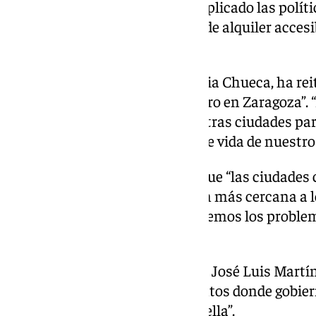
como el caso de Sanz, que ha explicado las políti
construcciones de VPO y pisos de alquiler acces
marcha en la capital.
La alcaldesa de Zaragoza, Natalia Chueca, ha rei
oportunidad poder realizar el foro en Zaragoza”
y los proyectos de éxito de nuestras ciudades pa
mejorar la gestión y la calidad de vida de nuestro
Además, Chueca ha explicado que “las ciudades 
la población y son la institución más cercana a 
ayuntamientos es donde resolvemos los proble
vecinos”.
Por último, el alcalde de Madrid, José Luis Martí
gestión local de los ayuntamientos donde gobiern
administración local marca huella”.