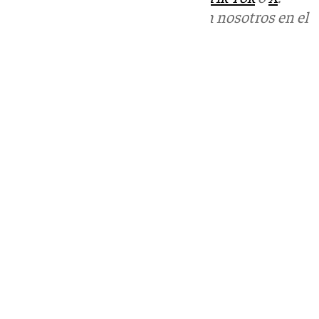
Puedes ponerte en contacto con nosotros en el
correo
informativos@101tv.es
Tags:
Últimas noticias