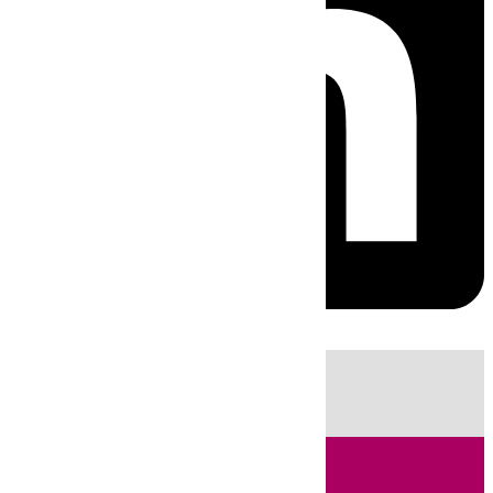
HOY
|
Fútbol
Sucesos
Cádiz
LaLiga
Campo de Gibraltar