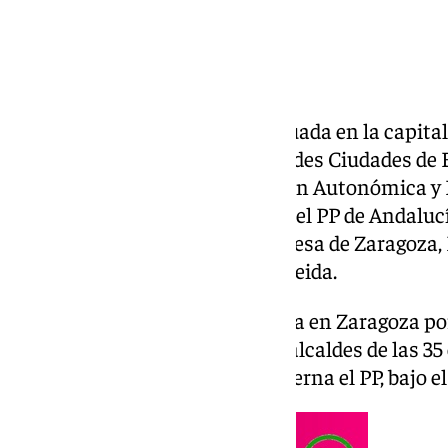
La sede del
PP en Andalucía
situada en la capital
presentación del I Foro de Grandes Ciudades de
el vicesecretario de Coordinación Autonómica y L
Bendodo; el secretario general del PP de Andalucí
Sevilla, José Luis Sanz; la alcaldesa de Zaragoza,
Madrid, José Luis Martínez Almeida.
Presentado en Sevilla el I Foro de Grandes
Se trata de un foro que se celebra en Zaragoza p
y en el que participan hasta 35 alcaldes de las 
100.000 habitantes donde gobierna el PP, bajo el tí