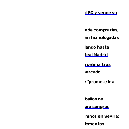
El Málaga es muy superior al Al-Arabi SC y vence su
primer encuentro de pretemporada
Gafas para el eclipse solar 2026: dónde comprarlas,
dónde conseguirlas y cómo saber si están homologadas
Vinícius Júnior seguirá vestido de blanco hasta
2032 tras cerrar su renovación con el Real Madrid
Rodrigo negocia su fichaje por el Barcelona tras
romper con el Madrid y revoluciona el mercado
El Rey traslada a Vivas su respaldo y "promete ir a
Ceuta" después de la crisis migratoria
El primer ciclo de las carreras de caballos de
Sanlúcar arranca este sábado con 27 pura sangres
Continúan los cierres de parques caninos en Sevilla:
se detectan alimentos que contienen elementos