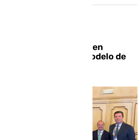
Aznalcóllar presenta en
Bruselas un nuevo modelo de
minería sostenible