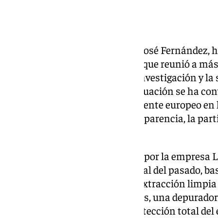
Ejemplo en Europa
El alcalde de la localidad, Juan José Fernández, 
experiencia ante un encuentro que reunió a más
sector público, la industria, la investigación y l
Materials Week 2025. Así, la actuación se ha conv
que hoy es considerado un referente europeo en 
social sólida, basada en la transparencia, la par
de consenso.
El nuevo proyecto está liderado por la empresa L
modelo radicalmente diferente al del pasado, ba
integra nuevas tecnologías de extracción limpia 
avanzados de gestión de vertidos, una depurador
diseñada para garantizar la protección total del