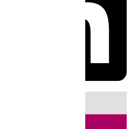
HOY
|
Fútbol
Sucesos
Primera División
Ciencia
Incendios