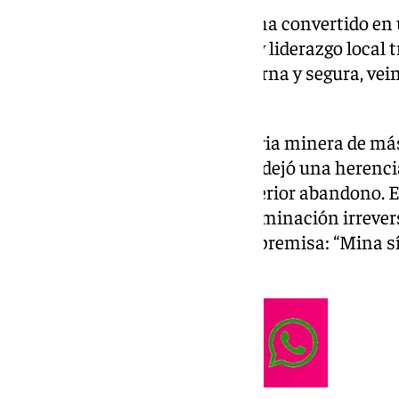
El municipio de Aznalcóllar se ha convertido en 
recuperación, responsabilidad y liderazgo local
nuevo modelo de minería moderna y segura, veint
desastre ambiental.
Aznalcóllar acumula una historia minera de más 
de la catástrofe acontecida que dejó una herenc
el cierre de la mina y de su posterior abandono. 
de actuar provocaría una contaminación irrevers
del territorio, actuando ante la premisa: “Mina sí
contaminación no”.