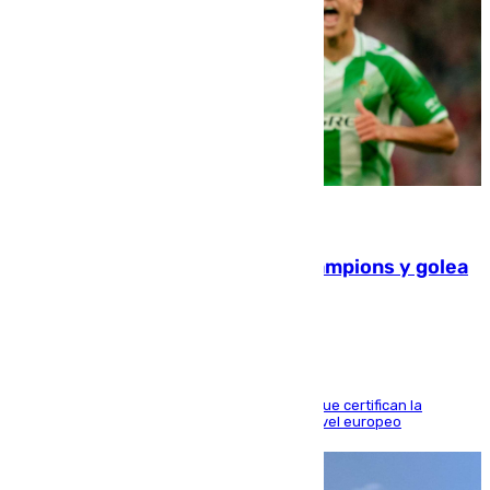
06.08.2026
El Betis supera el examen de Champions y golea
al Arsenal en Dublín (1-3)
Riquelme, Deossa y Fornals firman los tantos que certifican la
superioridad bética ante un rival de máximo nivel europeo