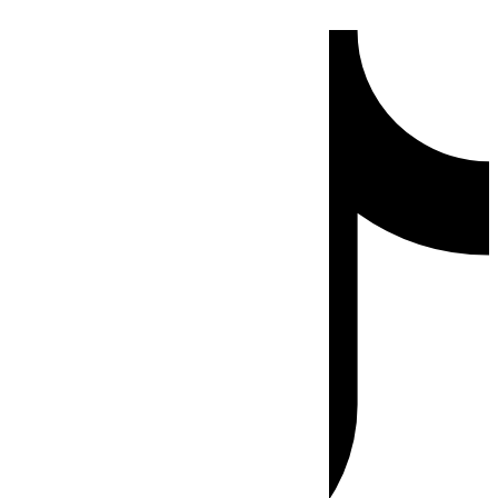
Ir
Tiktok
al
contenido