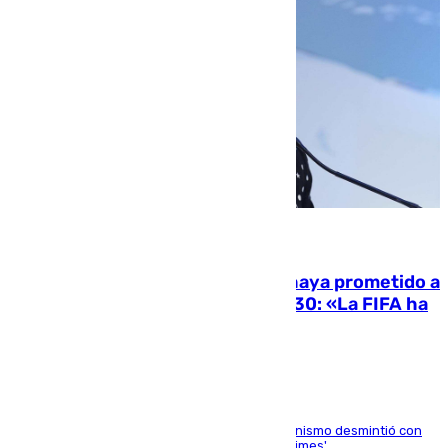
06.08.2026
El Gobierno niega que Infantino haya prometido a
Marruecos la final del Mundial 2030: «La FIFA ha
sido tajante»
La ministra Milagros Tolón asegura que el organismo desmintió con
rotundidad la información publicada por 'The Times'