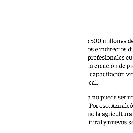
restauración ambiental.
Proyecto futurista
La inversión inicial superará los 500 millones de
de más de 2.000 empleos directos e indirectos du
Ante esto, se destacó la falta de profesionales c
minas del siglo XXI y se solicitó la creación de
en minería moderna, centros de capacitación vi
fomento del emprendimiento local.
Asimismo, afirma que la minería no puede ser un
impulsor de nuevas economías. Por eso, Aznalcól
sinergias con otros sectores como la agricultur
turismo ligado al patrimonio natural y nuevos se
y a la economía circular.