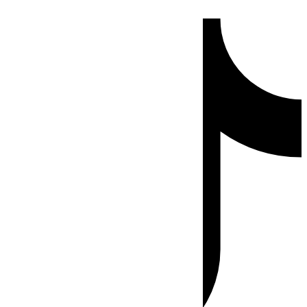
Ir
Tiktok
al
contenido