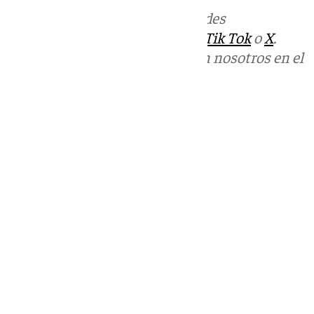
Más noticias de
101TV
en las redes
sociales:
Instagram
,
Facebook
,
Tik Tok
o
X
.
Puedes ponerte en contacto con nosotros en el
correo
informativos@101tv.es
Tags:
Últimas noticias