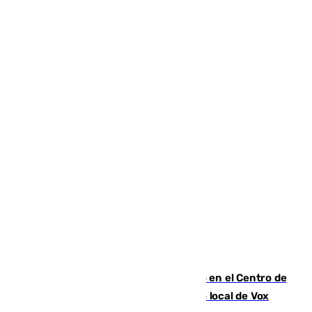
Las grandes cadenas ganan espacio en el Centro de
Málaga: La Tagliatella abre en el antiguo local de Vox