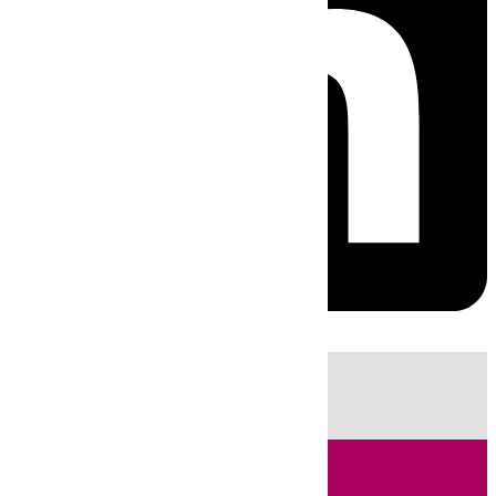
HOY
|
Sucesos
Fútbol
LaLiga
Primera División
Incendios