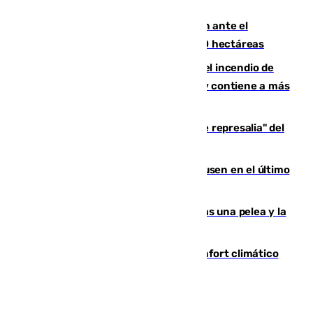
Sports Bar
Moreno pide extremar la precaución ante el
incendio de Niebla, que supera las 4.000 hectáreas
340 personas más desalojadas por el incendio de
Niebla, que mantiene a 410 evacuadas y contiene a más
de 500 efectivos trabajando
Italia responde ante las "medidas de represalia" del
Gobierno de Sánchez
El Sevilla se desinfla ante el Leverkusen en el último
ensayo (1-2)
Tensión en la prisión de Alhaurín tras una pelea y la
incautación de un punzón
Málaga contabiliza 148 zonas de confort climático
para enfrentar las altas temperaturas