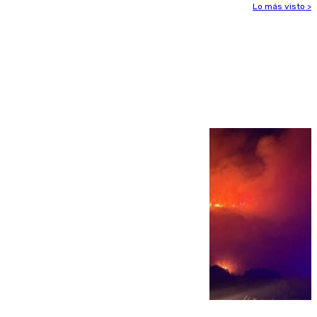
Lo más visto >
Más noticias
Ver más >