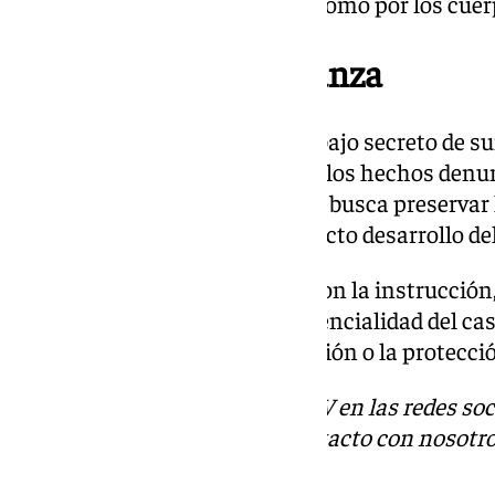
tanto por la autoridad judicial como por los cuer
El procedimiento avanza
La investigación se encuentra bajo secreto de su
trascendido más detalles sobre los hechos denun
en marcha. Este tipo de medida busca preservar 
implicadas y garantizar el correcto desarrollo del
Mientras el juzgado continúa con la instrucción,
necesidad de respetar la confidencialidad del ca
puedan perjudicar la investigación o la protecci
Descubre más noticias de 101TV en las redes soc
Tok
o
X
. Puedes ponerte en contacto con nosotro
correo
informativos@101tv.es