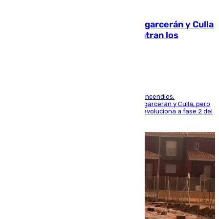
08.08.2026
Incendios de Castellón: Sierra Engarcerán y Culla
evolucionan positivamente y centran los
esfuerzos en Tírig
La UME se suma al operativo de control de los incendios,
progresando adecuadamente los de Sierra Engarcerán y Culla, pero
centrando todo el empeño en el de Culla, que evoluciona a fase 2 del
PEIF