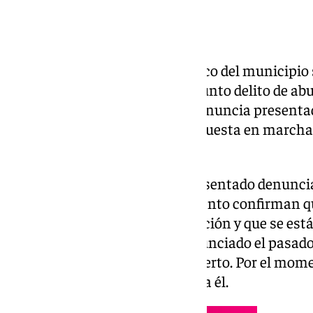
Un profesor de un colegio público del municipio 
siendo investigado por un presunto delito de ab
investigación se abrió tras la denuncia present
Guardia Civil, lo que motivó la puesta en marcha 
esclarecer los hechos.
Un total de 26 familias han presentado denuncia
Fuentes cercanas al procedimiento confirman qu
actualmente en fase de instrucción y que se est
diligencias. El maestro fue denunciado el pasado
el proceso judicial continúa abierto. Por el mom
ninguna medida cautelar contra él.