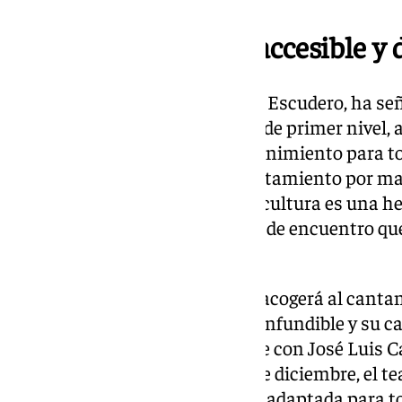
Una programación «accesible y 
El concejal de Cultura, Salvador Escudero, ha s
por una programación cultural de primer nivel, 
tradición, modernidad y entretenimiento para to
subrayado «el esfuerzo del Ayuntamiento por ma
calidad» y ha destacado que «la cultura es una h
desarrollo de Torrox y un punto de encuentro que
torno al arte y la emoción».
El 8 de noviembre, el escenario acogerá al cantan
noche de copla con su voz «inconfundible y su ca
humor llegará el 12 de diciembre con José Luis C
‘Humorista de guardia’; y el 13 de diciembre, el t
la Ópera’, una puesta en escena adaptada para to