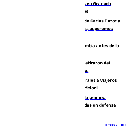
Controlado un incendio de rastrojos en Granada
junto a la autovía y al Callejón de Nogales
Juanfran Funes, sobre las lesiones de Carlos Dotor y
Fernando Calero: “Estamos preocupados, esperemos
que no sea nada”
Felipe VI refuerza los lazos con Colombia antes de la
llegada del nuevo presidente
Fernando Calero y Carlos Dotor se retiraron del
encuentro contra el Ceuta con molestias
España restablece controles temporales a viajeros
procedentes de Italia como repuesta a Meloni
El Málaga cae ante el Ceuta y suma la primera
derrota de la pretemporada dejando dudas en defensa
Lo más visto >