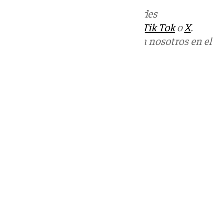
Más noticias de
101TV
en las redes
sociales:
Instagram
,
Facebook
,
Tik Tok
o
X
.
Puedes ponerte en contacto con nosotros en el
correo
informativos@101tv.es
Tags:
Últimas noticias