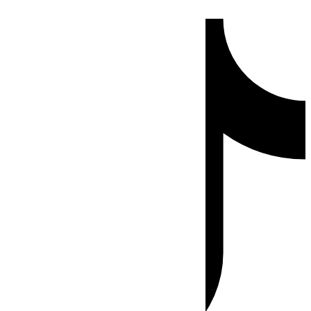
Ir
Tiktok
al
contenido