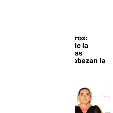
Otoño cultural en Torrox:
Falete, ‘El Fantasma de la
Ópera’ y un tributo a las
Guerreras K-Pop encabezan la
programación