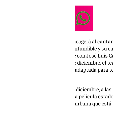
El 8 de noviembre, el escenario acogerá al cantan
noche de copla con su voz «inconfundible y su ca
humor llegará el 12 de diciembre con José Luis C
‘Humorista de guardia’; y el 13 de diciembre, el t
la Ópera’, una puesta en escena adaptada para to
directo.
Por último, un día después, el 14 diciembre, a la
Las Guerreras K-Pop, basado una película estad
animación musical de fantasía urbana que está 
Netflix.