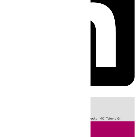
HOY
|
Fútbol
Primera División
LaLiga
Crisis Migratoria en Ceuta
101 Televisión