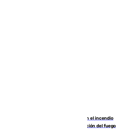
Activado el nivel 2 de emergencia en el incendio
forestal de Niebla por la compleja evolución del fuego