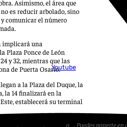
obra. Asimismo, el área que
 no es reducir arbolado, sino
r, y comunicar el número
rmada.
 implicará una
 la Plaza Ponce de León
24 y 32, mientras que las
Youtube
 zona de Puerta Osario.
legan a la Plaza del Duque, la
la 14 finalizará en la
 Este, establecerá su terminal
tagram
,
Facebook
,
Tik Tok
o
X
. Puedes ponerte en 