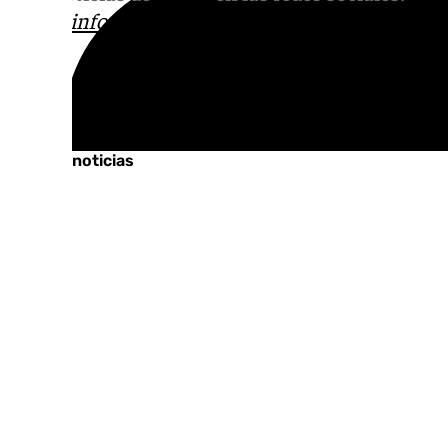
correo
informativos@101tv.es
Tags:
Últimas noticias