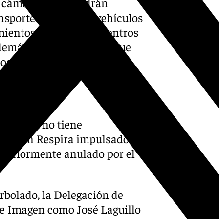
r cámaras. Solo podrán
ansporte público, los vehículos
mientos públicos, los centros
Además, los conductores que
os.
tricción no tiene
del Plan Respira impulsado
steriormente anulado por el
arbolado, la Delegación de
lle Imagen como José Laguillo