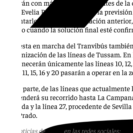
contarán con más arbolado que antes de la 
dirige Evelia Rincón afirma que la previsión
aumentarlo respecto a la situación anterio
cerrado cuando la solución final esté confi
La puesta en marcha del Tranvibús también
reorganización de las líneas de Tussam. En
permanecerán únicamente las líneas 10, 12, 
líneas 11, 15, 16 y 20 pasarán a operar en la
Por su parte, de las líneas que actualmente l
13 extenderá su recorrido hasta La Campana, 
Alameda y la línea 27, procedente de Sevilla
en el Prado.
Más noticias de
101TV
en las redes sociales:
Ins