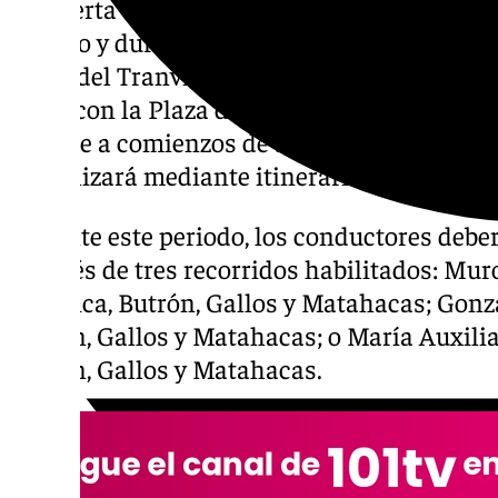
La Puerta Osario permanecerá cerrada al trá
de julio y durante aproximadamente un mes
obras del Tranvibús (TB1), la nueva línea qu
Justa con la Plaza del Duque. La previsión es
finalice a comienzos de agosto, por lo que el
se realizará mediante itinerarios alternativ
Durante este periodo, los conductores deber
a través de tres recorridos habilitados: Muro
Verónica, Butrón, Gallos y Matahacas; Gonzal
Butrón, Gallos y Matahacas; o María Auxilia
Butrón, Gallos y Matahacas.