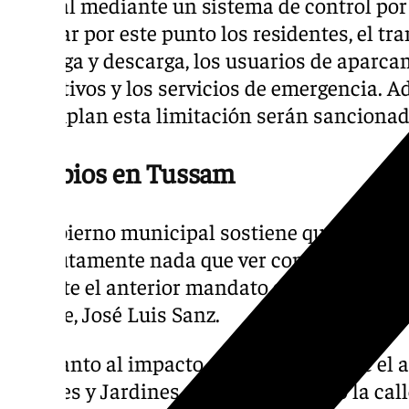
general mediante un sistema de control po
circular por este punto los residentes, el tr
de carga y descarga, los usuarios de aparca
educativos y los servicios de emergencia. 
incumplan esta limitación serán sancionad
Cambios en Tussam
El Gobierno municipal sostiene que esta res
absolutamente nada que ver con un inicio 
durante el anterior mandato socialista y po
alcalde, José Luis Sanz.
En cuanto al impacto de las obras sobre el 
Parques y Jardines asegura que tanto la ca