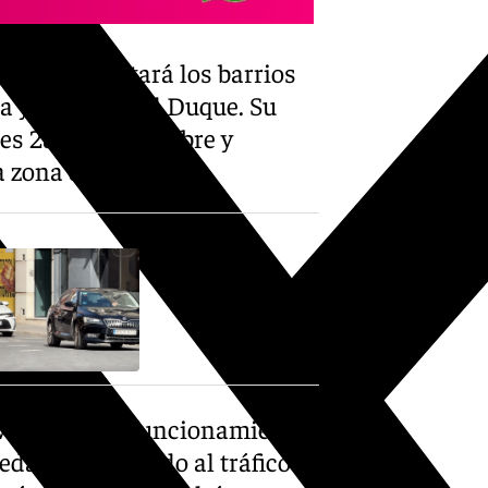
trica, conectará los barrios
a y la Plaza del Duque. Su
nes 28 de septiembre y
 zona de la ciudad.
vez entre en funcionamiento
edará restringido al tráfico