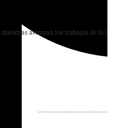
un mes por el avance de
 mientras avanzan los trabajos de la línea
La Puerta Osario permanecerá cerrada al tráfico desde este miércoles
Pablo Garrido