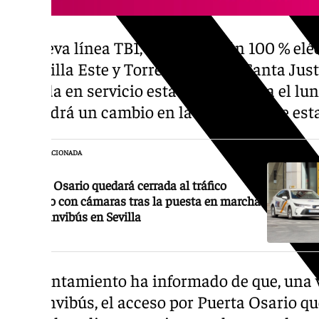
La nueva línea TB1, de propulsión 100 % eléc
de Sevilla Este y Torreblanca con Santa Just
entrada en servicio está prevista para el lu
supondrá un cambio en la movilidad de esta
NOTICIA RELACIONADA
Puerta Osario quedará cerrada al tráfico
privado con cámaras tras la puesta en marcha
del Tranvibús en Sevilla
El Ayuntamiento ha informado de que, una 
el Tranvibús, el acceso por Puerta Osario qu