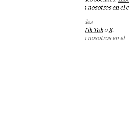
Puedes ponerte en contacto con nosotros en el 
Más noticias de
101TV
en las redes
sociales:
Instagram
,
Facebook
,
Tik Tok
o
X
.
Puedes ponerte en contacto con nosotros en el
correo
informativos@101tv.es
Tags:
Últimas noticias