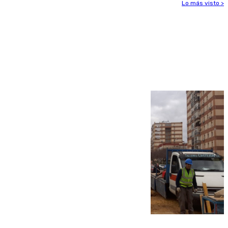
Lo más visto >
Más noticias
Ver más >