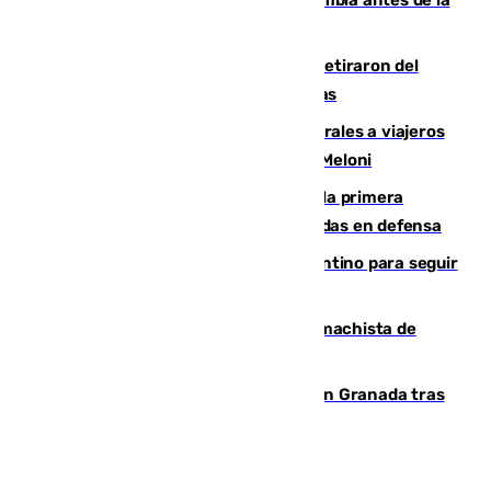
llegada del nuevo presidente
Fernando Calero y Carlos Dotor se retiraron del
encuentro contra el Ceuta con molestias
España restablece controles temporales a viajeros
procedentes de Italia como repuesta a Meloni
El Málaga cae ante el Ceuta y suma la primera
derrota de la pretemporada dejando dudas en defensa
Marruecos, la principal baza de Infantino para seguir
al frente de la FIFA
Pedro Sánchez condena el crimen machista de
Benahavís
Angustioso rescate de una familia en Granada tras
caer su coche por un terraplén