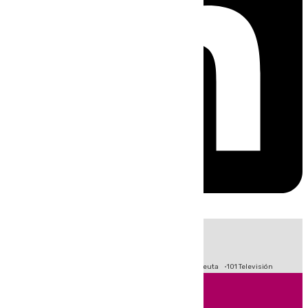
HOY
|
Fútbol
Primera División
LaLiga
Crisis Migratoria en Ceuta
101 Televisión