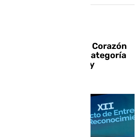
Quirónsalud Sagrado Corazón
de Sevilla mejora su categoría
en los premios Quality
Healthcare