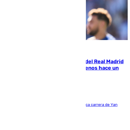
07.08.2026
El fichaje más caro de la historia del Real Madrid
costaba 105 millones de euros menos hace un
año y jugaba en Leganés
Del filial pepinero a récord absoluto: la meteórica carrera de Yan
Diomande en solo doce meses