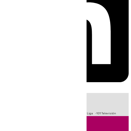
HOY
|
Fútbol
Primera División
Crisis Migratoria en Ceuta
LaLiga
101 Televisión