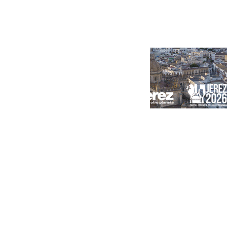
Portada
Andalucía
Sevilla
Málaga
Granada
España