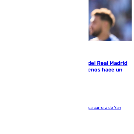
07.08.2026
El fichaje más caro de la historia del Real Madrid
costaba 105 millones de euros menos hace un
año y jugaba en Leganés
Del filial pepinero a récord absoluto: la meteórica carrera de Yan
Diomande en solo doce meses