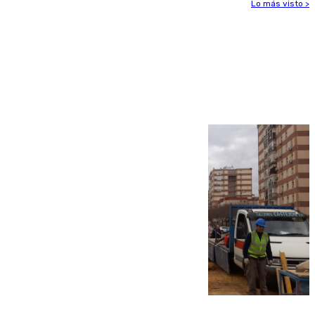
Lo más visto >
Más noticias
Ver más >