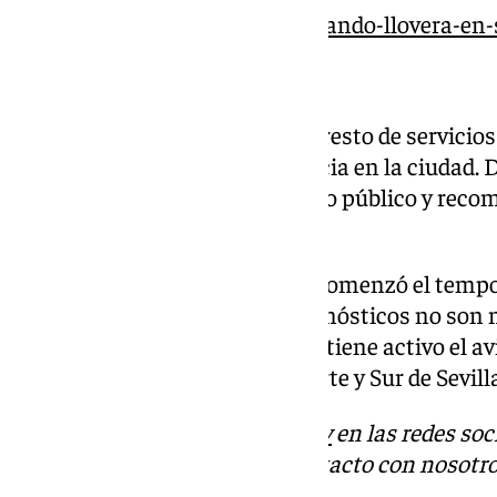
https://www.101tv.es/hasta-cuando-llovera-en-s
Los servicios de emergencias y resto de servicio
para atender cualquier incidencia en la ciudad. 
seguir la información de servicio público y rec
oficiales.
Hace más de una semana que comenzó el tempora
cesan. Según la AEMET, los pronósticos no son 
próximo fin de semana. Se mantiene activo el avi
lunes en la Campiña, Sierra Norte y Sur de Sevill
Descubre más noticias de
101Tv
en las redes soc
Tok
o
X
. Puedes ponerte en contacto con nosotro
informativos@101tv.es