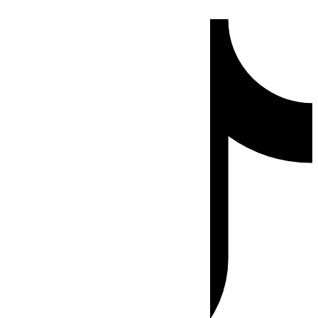
Ir
Tiktok
al
contenido