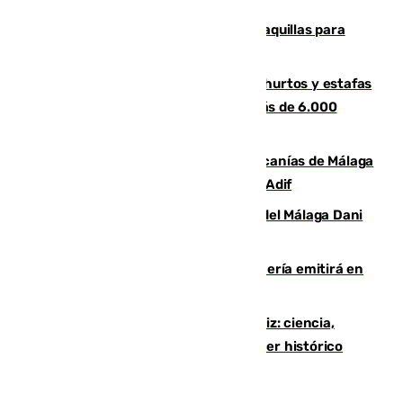
El mercado de Jerez refrigera sus taquillas para
facilitar las compras a sus visitantes
Detenida una pareja por presuntos hurtos y estafas
en Málaga tras ser descubiertos con más de 6.000
euros
Retrasos y cancelaciones en el Cercanías de Málaga
por una avería en la infraestructura de Adif
Isco, la nueva mascota del jugador del Málaga Dani
Lorenzo
El observatorio de Calar Alto de Almería emitirá en
directo el eclipse solar del 12 de agosto
El «Trío de Eclipses» arranca en Cádiz: ciencia,
naturaleza y seguridad ante un atardecer histórico