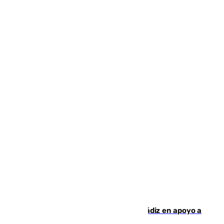
CIES NO moviliza a la provincia de Cádiz en apoyo a
la respuesta humanitaria de Ceuta