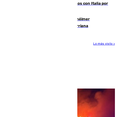
restablecimiento de controles fronterizos con Italia por
vía aérea y marítima
Hallan sin vida al granadino con Alzhéimer
desaparecido hace una semana en Churriana
Lo más visto >
Más noticias
Ver más >