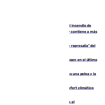
340 personas más desalojadas por el incendio de
Niebla, que mantiene a 410 evacuadas y contiene a más
de 500 efectivos
Italia responde ante las "medidas de represalia" del
Gobierno de Sánchez
El Sevilla se desinfla ante el Leverkusen en el último
ensayo (1-2)
Tensión en la prisión de Alhaurín tras una pelea y la
incautación de un punzón
Málaga contabiliza 148 zonas de confort climático
para enfrentar las altas temperaturas
Marlaska notifica a la Unión Europea el