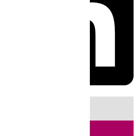
HOY
|
Sucesos
Fútbol
LaLiga
Primera División
Incendios