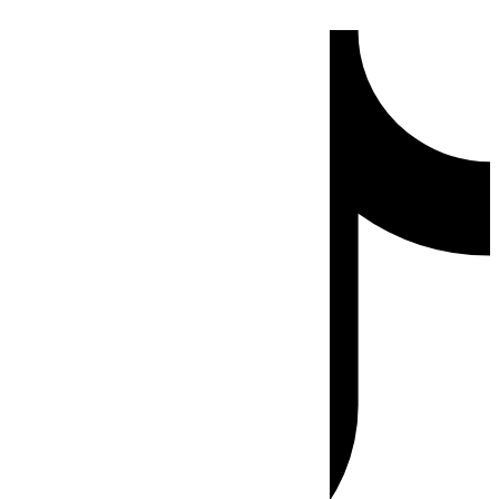
Ir
Tiktok
al
contenido