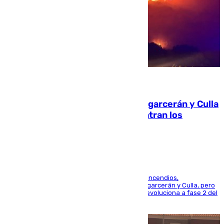
08.08.2026
Incendios de Castellón: Sierra Engarcerán y Culla
evolucionan positivamente y centran los
esfuerzos en Tírig
La UME se suma al operativo de control de los incendios,
progresando adecuadamente los de Sierra Engarcerán y Culla, pero
centrando todo el empeño en el de Culla, que evoluciona a fase 2 del
PEIF