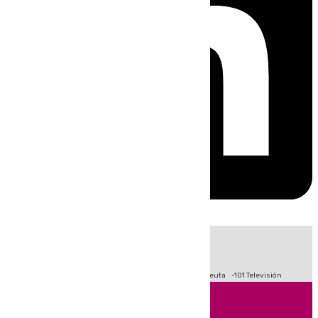
HOY
|
Fútbol
Primera División
LaLiga
Crisis Migratoria en Ceuta
101 Televisión