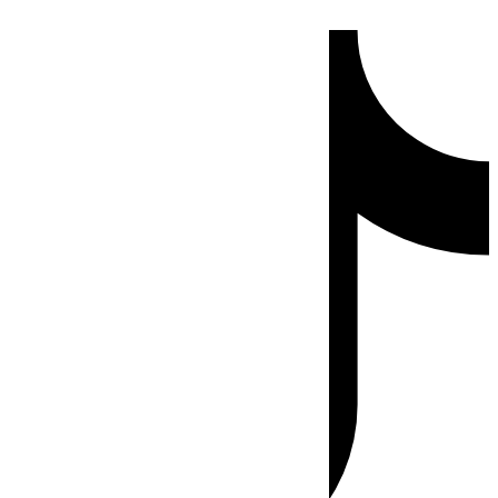
Ir
Tiktok
al
contenido