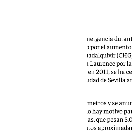
Sevilla continúa en nivel 1 de Emergencia durant
riesgo por inundación, motivado por el aumento d
Conferencia Hidrográfica del Guadalquivir (CH
aguas tras el paso de la borrasca Laurence por la
primera vez desde que se creara en 2011, se ha c
Vega de Triana que protege la ciudad de Sevilla a
Guadalquivir.
Este muro tiene una cota de 8,5 metros y se anunc
hasta los 5 metros, por lo que «no hay motivo pa
Consistorio sevillano. Sus puertas, que pesan 5
cerrarse en apenas cuatro minutos aproximada