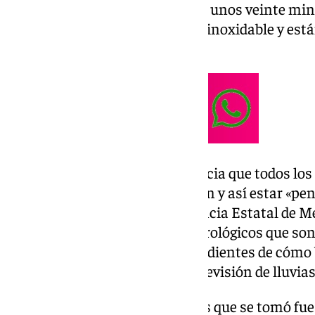
procedimiento automático y en unos veinte minut
manual. Se fabricaron en acero inoxidable y está
presión del agua.
El alcalde, José Luis Sanz, anuncia que todos lo
reunido para valorar la situación y así estar «pen
borrasca que anunciaba la Agencia Estatal de M
jueves, ante unos partes meteorológicos que so
edil incide en que «estamos pendientes de cómo b
aguas en los pantanos por la previsión de lluvias 
Otra de las medidas preventivas que se tomó fue 