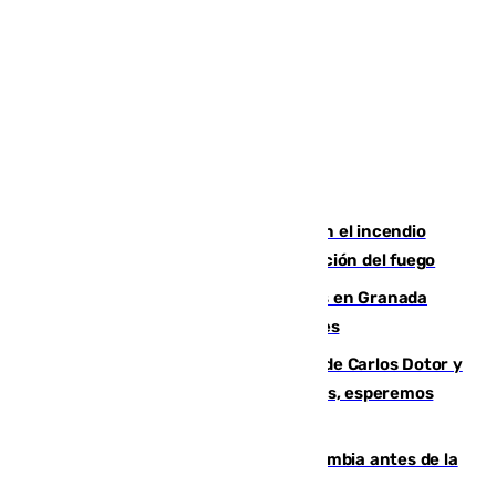
Activado el nivel 2 de emergencia en el incendio
forestal de Niebla por la compleja evolución del fuego
Controlado un incendio de rastrojos en Granada
junto a la autovía y al Callejón de Nogales
Juanfran Funes, sobre las lesiones de Carlos Dotor y
Fernando Calero: “Estamos preocupados, esperemos
que no sea nada”
Felipe VI refuerza los lazos con Colombia antes de la
llegada del nuevo presidente