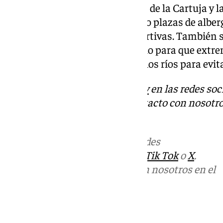
residentes en zonas inundables de la Cartuja y l
realojaron en hostales, hoteles o plazas de albe
cierre de las instalaciones deportivas. También 
Tablada, Valdezorras y el Gordillo para que extre
zonas cercanas a los cauces de los ríos para evit
Descubre más noticias de
101Tv
en las redes soc
Tok
o
X
. Puedes ponerte en contacto con nosotro
informativos@101tv.es
Más noticias de
101TV
en las redes
sociales:
Instagram
,
Facebook
,
Tik Tok
o
X
.
Puedes ponerte en contacto con nosotros en el
correo
informativos@101tv.es
Tags: