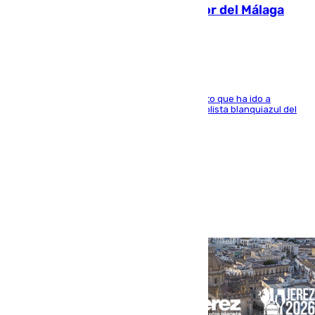
Isco, la nueva mascota del jugador del Málaga
Dani Lorenzo
El centrocampista marbellí es ‘padre’ de un gato que ha ido a
recoger a Vigo y su nombre es como el exfutbolista blanquiazul del
Arroyo de la Miel