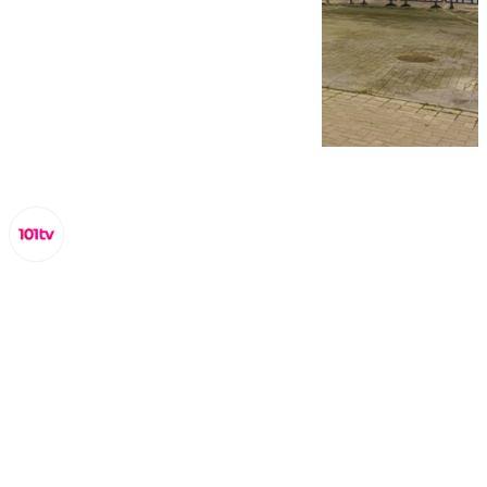
Lynx Devs
miércoles, 19 marzo 2025, 11:58
Compartir: