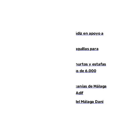
CIES NO moviliza a la provincia de Cádiz en apoyo a
la respuesta humanitaria de Ceuta
El mercado de Jerez refrigera sus taquillas para
facilitar las compras a sus visitantes
Detenida una pareja por presuntos hurtos y estafas
en Málaga tras ser descubiertos con más de 6.000
euros
Retrasos y cancelaciones en el Cercanías de Málaga
por una avería en la infraestructura de Adif
Isco, la nueva mascota del jugador del Málaga Dani
Lorenzo