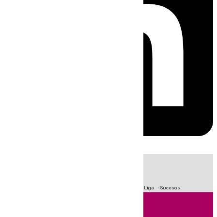
HOY
|
Fútbol
Primera División
Crisis Migratoria en Ceuta
LaLiga
Sucesos