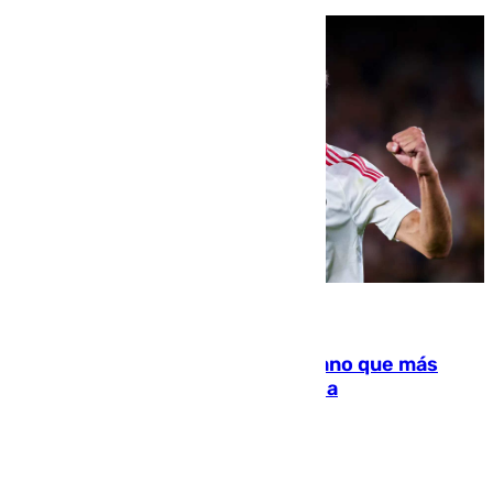
07.08.2026
Juanlu Sánchez, el sexto canterano que más
dinero deja en las arcas del Sevilla