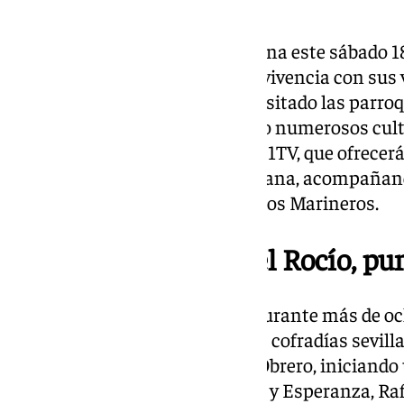
La Esperanza de Triana abandona este sábado 18 
varias semanas de intensa convivencia con sus v
dolorosa de la calle Pureza ha visitado las parro
templos donde se han celebrado numerosos cultos
podrá seguirse en directo por 101TV, que ofrece
desde las 07.45 horas de la mañana, acompañando
hasta su llegada a la Capilla de los Marineros.
El Hospital Virgen del Rocío, pu
El traslado, que se prolongará durante más de o
imágenes para la historia de las cofradías sevilla
horas de la Parroquia de Jesús Obrero, iniciando 
Sebastián Bandarán, Bendición y Esperanza, Rafa