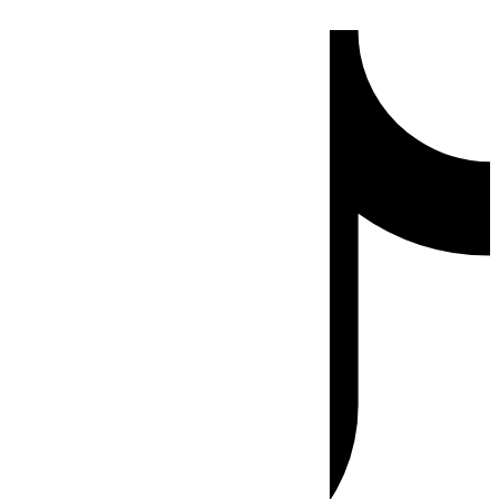
Ir
Tiktok
al
contenido