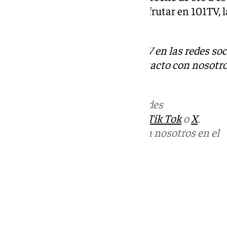
devoción. Todo ello se podrá disfrutar en 101TV, l
Esperanza.
Descubre más noticias de 101TV en las redes soc
Tok
o
X
. Puedes ponerte en contacto con nosotro
correo
informativos@101tv.es
Más noticias de
101TV
en las redes
sociales:
Instagram
,
Facebook
,
Tik Tok
o
X
.
Puedes ponerte en contacto con nosotros en el
correo
informativos@101tv.es
Tags:
Últimas noticias