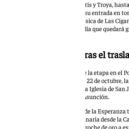
de San Telmo, Plaza de Cuba, Betis y Troya, hasta
Marineros, donde está prevista su entrada en tor
todo el trayecto, la Banda de Música de Las Ciga
poniendo la nota musical a un día que quedará 
fieles.
La Misión continúa tras el trasl
Este traslado marcará el final de la etapa en el Po
la Misión. El próximo miércoles 22 de octubre, la
Capilla de los Marineros hasta la Iglesia de San J
75 aniversario del Dogma de la Asunción.
La culminación de esta Misión de la Esperanza t
con la esperada salida extraordinaria desde la Ca
acontecimiento que pondrá el broche de oro a este