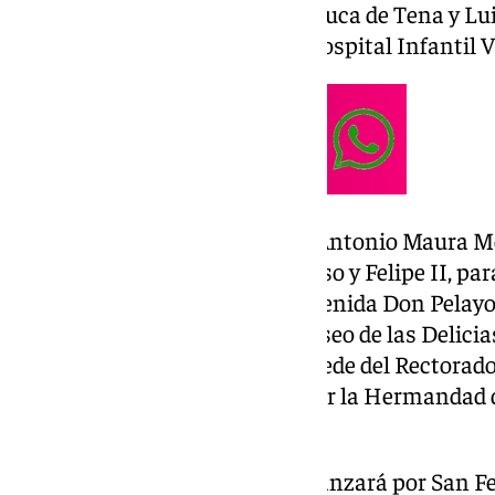
Domínguez Cerrato, Torcuato Luca de Tena y Lui
paradas más esperadas en el Hospital Infantil Vi
Tras su salida del hospital por Antonio Maura M
por Bogotá, Juan Pablos, Progreso y Felipe II, pa
Parque de María Luisa por la Avenida Don Pelayo. 
Católica, Avenida del Cid y el Paseo de las Delic
en la Real Fábrica de Tabacos, sede del Rectorado
donde la Virgen será recibida por la Hermandad d
Universitaria.
Posteriormente, la comitiva avanzará por San F