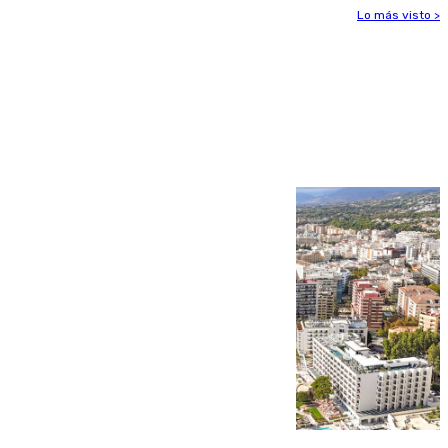
Lo más visto >
Más noticias
Ver más >