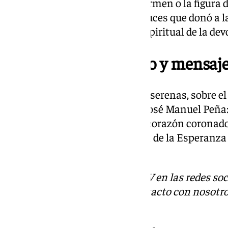
Triana, como la Capillita del Carmen o la figura 
Altozano, evocando el traje de luces que donó a l
auténtico mapa emocional y espiritual de la dev
Lema conmemorativo y mensaje 
Cierra la obra un cielo de nubes serenas, sobre el
conmemorativo diseñado por José Manuel Peña: 
Asunción”, acompañado por el corazón coronado 
emblema de la firme fe y misión de la Esperanz
a los cielos.
Descubre más noticias de 101TV en las redes soc
Tok
o
X
. Puedes ponerte en contacto con nosotro
correo
informativos@101tv.es