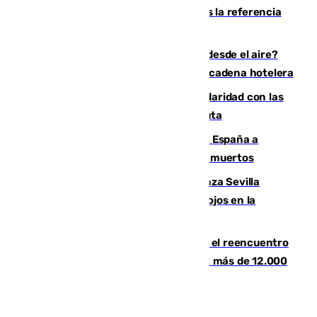
inmigrantes que entraron en Ceuta tras la referencia
de Torres a 80.000 personas
¿200.000 euros para ver el eclipse desde el aire?
Así es el exclusivo pack que ofrece una cadena hotelera
Concentración en Algeciras en solidaridad con las
víctimas de la crisis humanitaria en Ceuta
Sánchez traslada la "solidaridad" de España a
Colombia tras el terremoto que deja 111 muertos
El humo del incendio de Niebla alcanza Sevilla
mientras el fuego obliga a nuevos desalojos en la
provincia
La Rosaleda, aún lejos del lleno para el reencuentro
con el Málaga en el Trofeo Costa del Sol: más de 12.000
entradas disponibles