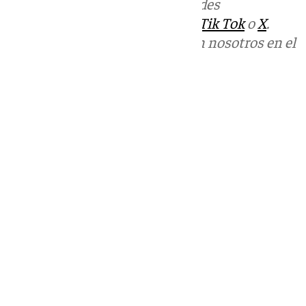
Más noticias de
101TV
en las redes
sociales:
Instagram
,
Facebook
,
Tik Tok
o
X
.
Puedes ponerte en contacto con nosotros en el
correo
informativos@101tv.es
Tags:
Últimas noticias