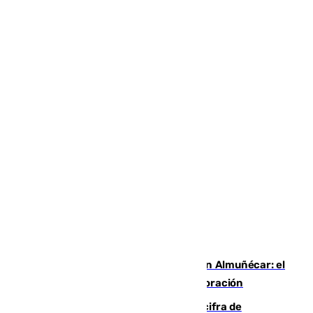
Tras el rastro de una tortuga boba en Almuñécar: el
Ayuntamiento pide a los bañistas colaboración
El Gobierno mantiene en 72.000 la cifra de