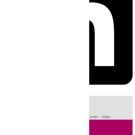
HOY
|
Sucesos
Crisis Migratoria en Ceuta
Fútbol
Primera División
Cádiz