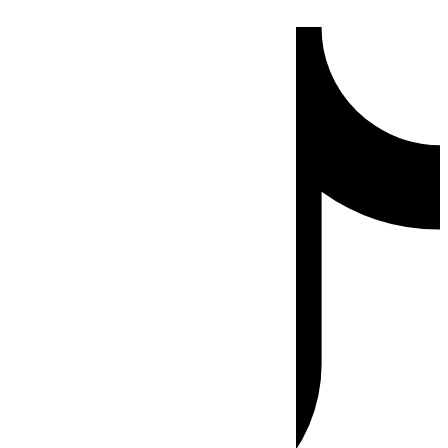
Ir
Tiktok
al
contenido