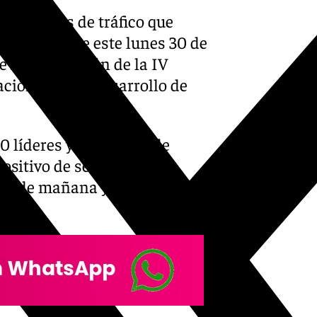
re cortes de tráfico que
 cruces desde este lunes 30 de
e la celebración de la IV
ción para el Desarrollo de
0 líderes y dirigentes de
ositivo de seguridad que
ios de mañana y tarde: de