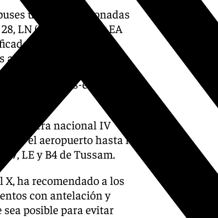
tobuses urbanos gestionadas
 28, LN (Línea Norte) y EA
ficados sus recorridos o
s afectados.
rovocara-cortes-en-la-se-30-
/
a carretera nacional IV
desde el aeropuerto hasta las
as 27, LE y B4 de Tussam.
al X, ha recomendado a los
entos con antelación y
 sea posible para evitar