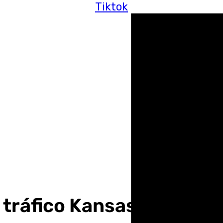
Tiktok
l tráfico Kansas City por