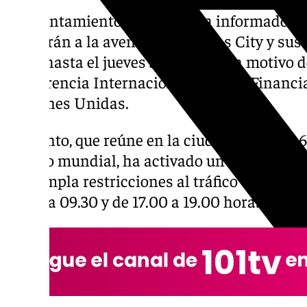
El Ayuntamiento de Sevilla ha informado sob
afectarán a la avenida de Kansas City y sus
junio hasta el jueves 3 de julio, con motivo d
Conferencia Internacional sobre la Financia
Naciones Unidas.
El evento, que reúne en la ciudad a más de 6
ámbito mundial, ha activado un amplio disp
contempla restricciones al tráfico en horar
07.00 a 09.30 y de 17.00 a 19.00 horas.