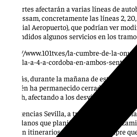
Los cortes afectarán a varias líneas de au
por Tussam, concretamente las líneas 2, 20,
(Especial Aeropuerto), que podrían ver modi
suspendidos algunos servicios en los tramo
https://www.101tv.es/la-cumbre-de-la-onu-p
hacia-la-a-4-a-cordoba-en-ambos-sentidos
Además, durante la mañana de este lunes, l
también ha permanecido cerrada al tráfico 
09.30 h, afectando a los desvíos de las líne
Emergencias Sevilla, a través de la red soci
ciudadanos que planifiquen sus desplazami
utilicen itinerarios alternativos siempre que