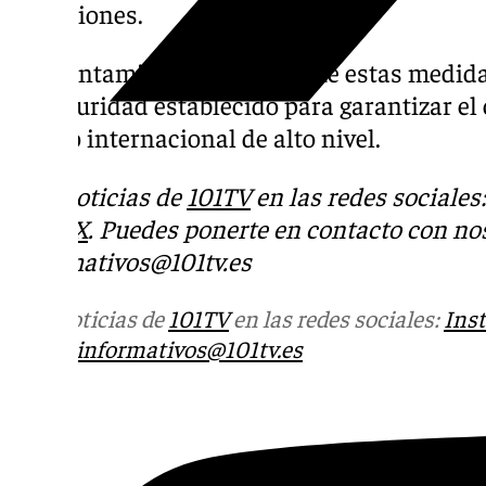
retenciones.
El Ayuntamiento recuerda que estas medida
de seguridad establecido para garantizar el 
evento internacional de alto nivel.
Más noticias de
101TV
en las redes sociales
Tok
o
X
. Puedes ponerte en contacto con nos
informativos@101tv.es
Más noticias de
101TV
en las redes sociales:
Ins
correo
informativos@101tv.es
Tags: