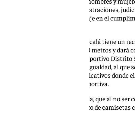
contra las desigualdades entre hombres y mujere
entre partidos políticos, administraciones, jud
empresariales para que se trabaje en el cumplim
derechos».
La marcha por la Igualdad en Alcalá tiene un rec
meridional de la ciudad de 5.200 metros y dará c
salida y meta en el Complejo Deportivo Distrito S
lectura de un manifiesto por la igualdad, al que
photocall con mensajes reivindicativos donde el
convivencia de forma lúdico-deportiva.
El recorrido de la carrera-marcha, que al no ser
trofeos, llevará consigo el reparto de camiseta
personas inscritas.