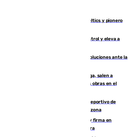
Muere Don Nelson, leyenda de los Celtics y pionero
desde el banquillo de la NBA
El incendio de Niebla avanza sin control y eleva a
8.000 las hectáreas afectadas
Más de 15.000 ceutíes claman por soluciones ante la
crisis migratoria
Los vecinos de Pedregalejo en Málaga, salen a
protestar en contra del resultado de las obras en el
paseo marítimo
Un incendio en un local del puerto deportivo de
Fuengirola genera una gran susto en la zona
Daniel Mérida derriba a Griekspoor y firma en
Montreal el mejor resultado de su carrera