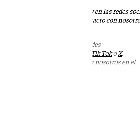
Descubre más noticias de 101Tv en las redes soc
Tok
o
X
. Puedes ponerte en contacto con nosotro
informativos@101tv.es
Más noticias de
101TV
en las redes
sociales:
Instagram
,
Facebook
,
Tik Tok
o
X
.
Puedes ponerte en contacto con nosotros en el
correo
informativos@101tv.es
Tags:
Últimas noticias