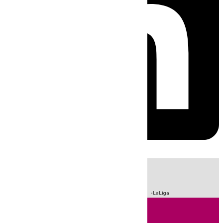
HOY
|
Incendios
Sucesos
Crisis Migratoria en Ceuta
Fútbol
LaLiga