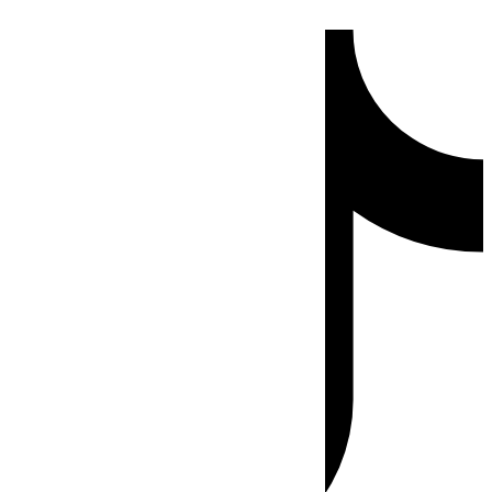
Ir
Tiktok
al
contenido