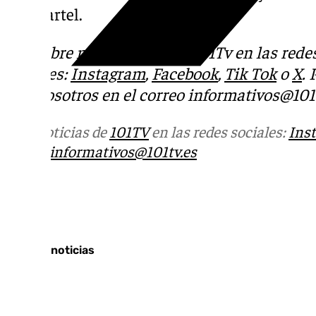
este cartel.
Descubre más noticias de 101Tv en las rede
sociales:
Instagram
,
Facebook
,
Tik Tok
o
X
.
con nosotros en el correo
informativos@101t
Más noticias de
101TV
en las redes sociales:
Ins
correo
informativos@101tv.es
Tags:
Últimas noticias