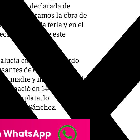
, una cita declarada de
plano encontramos la obra de
 portada de la feria y en el
ce el castillo de este
alucía en Sevilla, Ricardo
santes de esta cita. «A
e es madre y maestra de todas
orque nació en 1441, pues ya en
 y Bonaplata, lo
, afirma Sánchez.