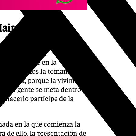
 Mairena del Alcor
echo hincapié en la
s la feria nos la tomamos
or ella, porque la vivimos
ue la gente se meta dentro
y hacerlo partícipe de la
rnada en la que comienza la
a de ello, la presentación de