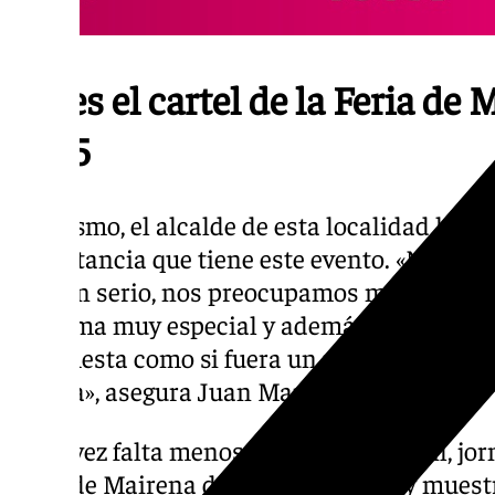
Así es el cartel de la Feria de
2025
Asimismo, el alcalde de esta localidad ha h
importancia que tiene este evento. «Nosotro
muy en serio, nos preocupamos muy mucho p
de forma muy especial y además nos gusta q
de la fiesta como si fuera un mairenero más 
misma», asegura Juan Manuel López.
Cada vez falta menos para el 24 de abril, jo
Feria de Mairena del Alcor en 2025, y muestr