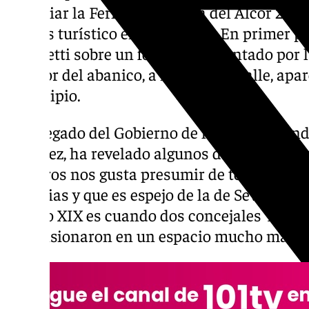
anunciar la Feria de Mairena del Alcor 2025
interés turístico en Andalucía. En primer 
Capuletti sobre un fondo representado por la
interior del abanico, a modo de detalle, apare
municipio.
El delegado del Gobierno de la Junta de And
Sánchez, ha revelado algunos detalles intere
nosotros nos gusta presumir de tener la qu
las ferias y que es espejo de la de Sevilla, p
el siglo XIX es cuando dos concejales Ybarra
dimensionaron en un espacio mucho mayor»