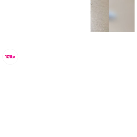
Lynx Devs
jueves, 6 marzo 2025, 12:53
Compartir: