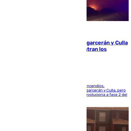
08.08.2026
Incendios de Castellón: Sierra Engarcerán y Culla
evolucionan positivamente y centran los
esfuerzos en Tírig
La UME se suma al operativo de control de los incendios,
progresando adecuadamente los de Sierra Engarcerán y Culla, pero
centrando todo el empeño en el de Culla, que evoluciona a fase 2 del
PEIF