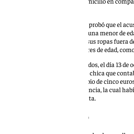
un menor de edad accedía al domicilio en compa
habitual y constante.
Por los mismos agentes, se comprobó que el acus
de sustancia estupefacientes a una menor de ed
transportar la sustancia entre sus ropas fuera de
terceros, principalmente menores de edad, como
Según el relato de hechos probados, el día 13 de 
horas, la menor se acercó a otra chica que conta
ofreció polen (de hachís) a cambio de cinco euro
comprando finalmente la sustancia, la cual había
inculpado para su posterior venta.
Registro domiciliario