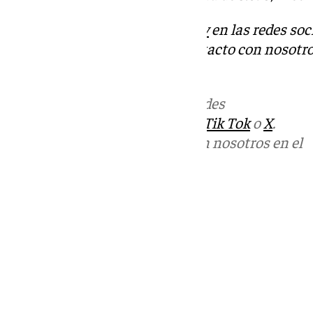
Descubre más noticias de
101Tv
en las redes soc
Tok
o
X
. Puedes ponerte en contacto con nosotro
informativos@101tv.es
Más noticias de
101TV
en las redes
sociales:
Instagram
,
Facebook
,
Tik Tok
o
X
.
Puedes ponerte en contacto con nosotros en el
correo
informativos@101tv.es
Tags:
Últimas noticias