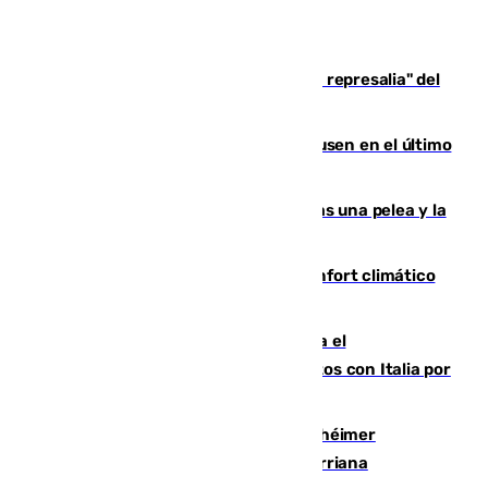
Italia responde ante las "medidas de represalia" del
Gobierno de Sánchez
El Sevilla se desinfla ante el Leverkusen en el último
ensayo (1-2)
Tensión en la prisión de Alhaurín tras una pelea y la
incautación de un punzón
Málaga contabiliza 148 zonas de confort climático
para enfrentar las altas temperaturas
Marlaska notifica a la Unión Europea el
restablecimiento de controles fronterizos con Italia por
vía aérea y marítima
Hallan sin vida al granadino con Alzhéimer
desaparecido hace una semana en Churriana