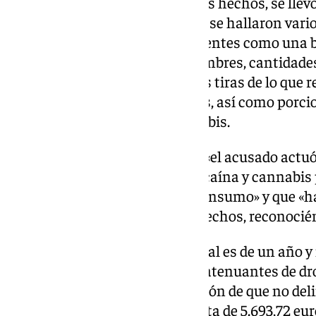
Una vez acontecidos todos estos hechos, se llevo
domicilio del acusado, en el que se hallaron vari
venta de sustancias estupefacientes como una bá
libretas con anotaciones de nombres, cantidades 
transparente, así como diversas tiras de lo que r
con un peso neto de 489 gramos, así como porc
gramos más de resina de cannabis.
En la sentencia se declara que «el acusado actu
de larga evolución a alcohol, cocaína y cannabis
económico y así mantener el consumo» y que «ha 
forma útil para esclarecer los hechos, reconocié
La condena por parte del tribunal es de un año y 
contra la salud pública con las atenuantes de d
que queda suspendida a condición de que no del
imponiéndole además una multa de 5.693,72 eur