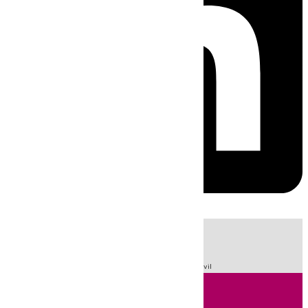
HOY
|
Sucesos
Fútbol
LaLiga
Primera División
Guardia Civil