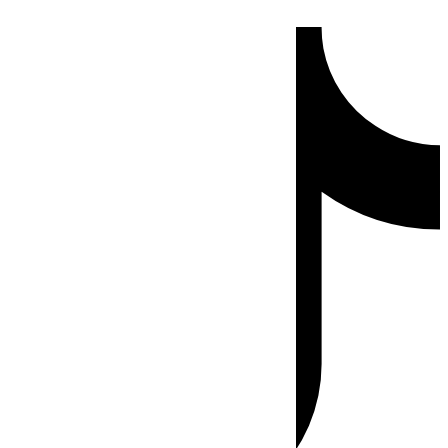
Ir
Tiktok
al
contenido