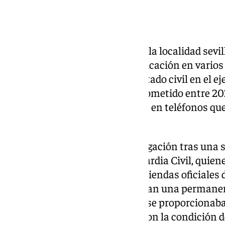
La Guardia Civil ha detenido en la localidad sevi
individuo por su supuesta implicación en varios d
documental y usurpación de estado civil en el ej
supuestas estafas se habrían cometido entre 2
contratos firmados ilegalmente en teléfonos que
plataformas de segunda mano.
Los agentes iniciaron la investigación tras una 
por cuatro personas ante la Guardia Civil, quien
modificar sus contratos en las tiendas oficiales 
resultaba imposible ya que tenían una permanen
firmado. Como los dispositivos se proporcionab
la mayoría eran a «coste cero» con la condición