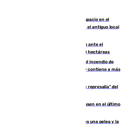
Las marca internacionales ganan espacio en el
Centro de Málaga: La Tagliatella abre en el antiguo local
de Vox Sports Bar
Moreno pide extremar la precaución ante el
incendio de Niebla, que supera las 4.000 hectáreas
340 personas más desalojadas por el incendio de
Niebla, que mantiene a 410 evacuadas y contiene a más
de 500 efectivos trabajando
Italia responde ante las "medidas de represalia" del
Gobierno de Sánchez
El Sevilla se desinfla ante el Leverkusen en el último
ensayo (1-2)
Tensión en la prisión de Alhaurín tras una pelea y la
incautación de un punzón