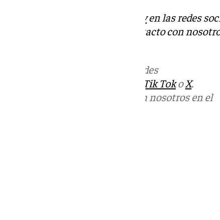
Descubre más noticias de
101Tv
en las redes soc
Tok
o
X
. Puedes ponerte en contacto con nosotro
informativos@101tv.es
Más noticias de
101TV
en las redes
sociales:
Instagram
,
Facebook
,
Tik Tok
o
X
.
Puedes ponerte en contacto con nosotros en el
correo
informativos@101tv.es
Tags:
Últimas noticias