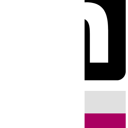
HOY
|
Sucesos
Guardia Civil
Fútbol
LaLiga
Incendios