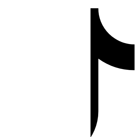
Ir
Tiktok
al
contenido