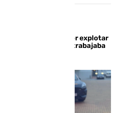
Detenido un varón por explotar
a un inmigrante que trabajaba
en su finca en Utrera