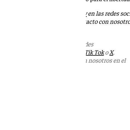
Descubre más noticias de
101Tv
en las redes soc
Tok
o
X
. Puedes ponerte en contacto con nosotro
informativos@101tv.es
Más noticias de
101TV
en las redes
sociales:
Instagram
,
Facebook
,
Tik Tok
o
X
.
Puedes ponerte en contacto con nosotros en el
correo
informativos@101tv.es
Tags:
Últimas noticias