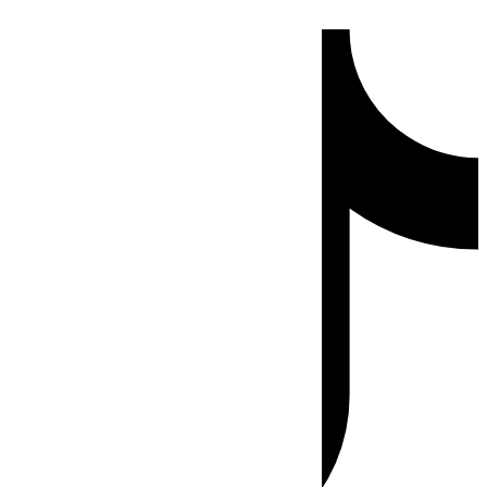
Ir
Tiktok
al
contenido