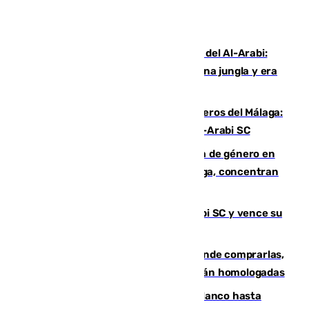
Juanfran Funes, sobre el duro juego del Al-Arabi:
“Por momentos nos hemos metido en una jungla y era
hasta peligroso”
Ya se han estrenado los tres delanteros del Málaga:
Eneko Jauregui, bigoleador contra el Al-Arabi SC
35 mujeres asesinadas por violencia de género en
España en este 2026: Andalucía y Málaga, concentran
el foco de la tragedia
El Málaga es muy superior al Al-Arabi SC y vence su
primer encuentro de pretemporada
Gafas para el eclipse solar 2026: dónde comprarlas,
dónde conseguirlas y cómo saber si están homologadas
Vinícius Júnior seguirá vestido de blanco hasta