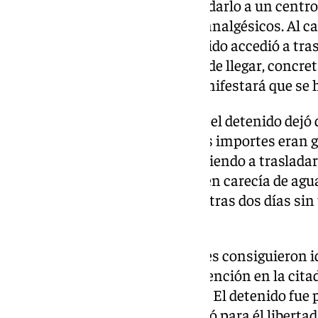
encargado, este se negó a trasladarlo a un centr
denunciará, ofreciéndole unos analgésicos. Al ca
que seguía padeciendo, el detenido accedió a tras
bien le abandonó mucho antes de llegar, concret
localidad, obligándole a que manifestará que se 
Tres meses antes del incidente, el detenido dejó 
trabajador justificando que esos importes eran 
regularizar su situación, procediendo a traslad
mitad del campo, la cual también carecía de agua 
promesa de un nuevo trabajo, y tras dos días sin t
abandonar el lugar.
Tras la investigación, los agentes consiguieron id
implicado procediendo a su detención en la citad
el término municipal de Utrera. El detenido fue 
Autoridad Judicial, quien decretó para él libertad