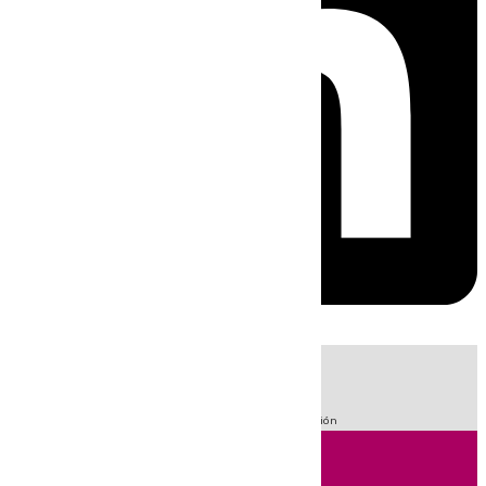
HOY
|
Fútbol
Sucesos
Primera División
LaLiga
101 Televisión