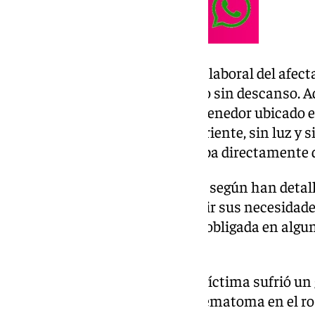
Según comprobaron, la jornada laboral del afect
las 21 horas, de lunes a domingo sin descanso. 
a modo de alojamiento, un contenedor ubicado e
metros cuadrados, sin agua corriente, sin luz y s
euros mensuales que descontaba directamente 
El acusado daba a su empleado, según han detall
agua en días alternos para cubrir sus necesidades
obligada a racionarla, viéndose obligada en alg
tal de poder beber agua.
Tras unos meses de trabajo, la víctima sufrió un 
provocándole un importante hematoma en el rost