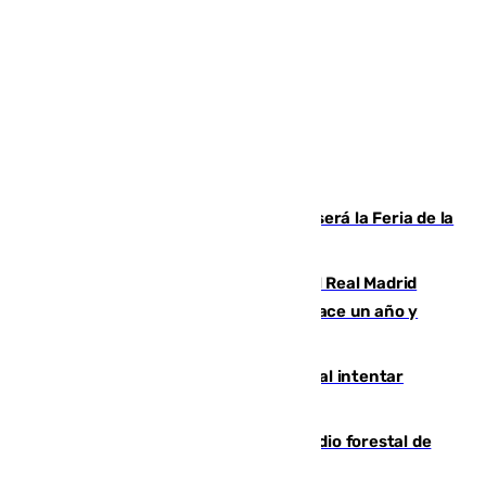
Talleres, escape room y música: así será la Feria de la
Juventud Cofrade de Málaga
El fichaje más caro de la historia del Real Madrid
costaba 105 millones de euros menos hace un año y
jugaba en Leganés
Ceuta suma 82 fallecidos en el mar al intentar
cruzar la frontera española
Huelva eleva a emergencia el incendio forestal de
Niebla