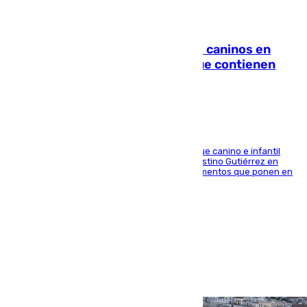
06.08.2026
Continúan los cierres de parques caninos en
Sevilla: se detectan alimentos que contienen
elementos peligrosos
En la tarde del 6 de agosto ha cerrado el parque canino e infantil
situado entre las calles Manuel Olivencia y Faustino Gutiérrez en
Sevilla Este tras detectarse alimentos con elementos que ponen en
peligro a perros y usuarios