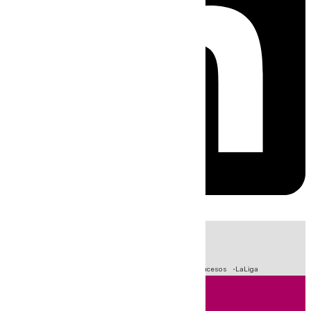
HOY
|
Fútbol
Primera División
Crisis Migratoria en Ceuta
Sucesos
LaLiga