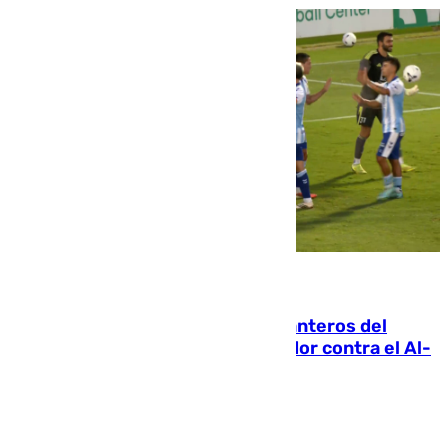
06.08.2026
Ya se han estrenado los tres delanteros del
Málaga: Eneko Jauregui, bigoleador contra el Al-
Arabi SC