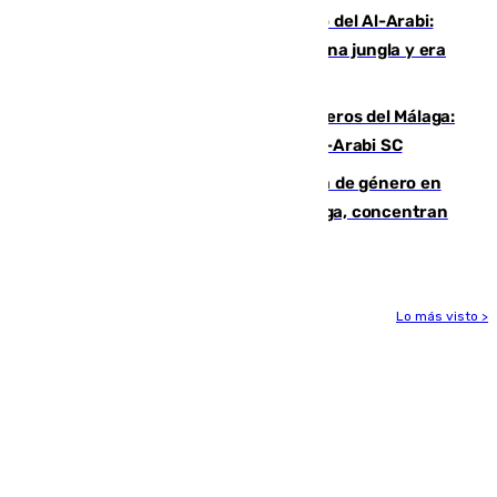
Juanfran Funes, sobre el duro juego del Al-Arabi:
“Por momentos nos hemos metido en una jungla y era
hasta peligroso”
Ya se han estrenado los tres delanteros del Málaga:
Eneko Jauregui, bigoleador contra el Al-Arabi SC
35 mujeres asesinadas por violencia de género en
España en este 2026: Andalucía y Málaga, concentran
el foco de la tragedia
Lo más visto >
Más noticias
Ver más >