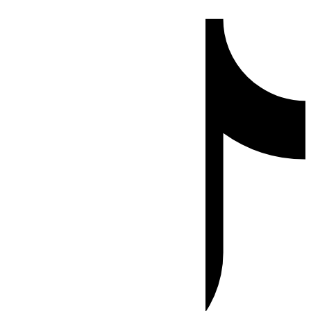
Ir
Tiktok
al
contenido