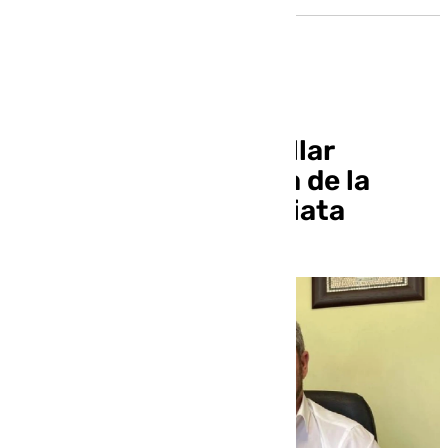
El alcalde de Aznalcóllar
reclama la reapertura de la
mina de forma inmediata