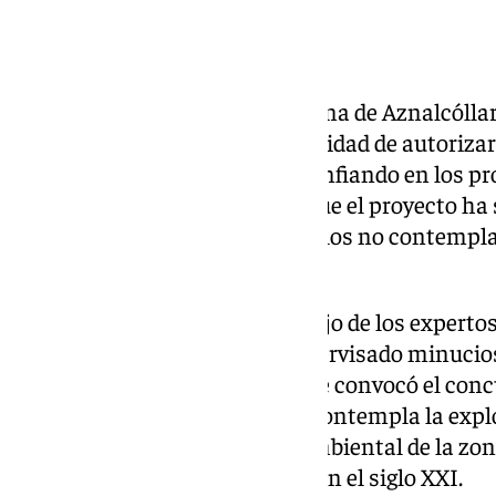
El alcalde de la localidad sevillana de Aznalcóll
reclamado con firmeza la necesidad de autorizar 
forma inmediata. Tras años confiando en los pr
el edil de Aznalcóllar subraya que el proyecto ha
evaluaciones, incluyendo aquellos no contempla
complejidad del mismo.
«Confío plenamente en el trabajo de los expertos
administraciones que han supervisado minucio
más de una década desde que se convocó el concu
alcalde. Este proyecto no solo contempla la exp
una ambiciosa restauración ambiental de la zo
pionero en minería sostenible en el siglo XXI.