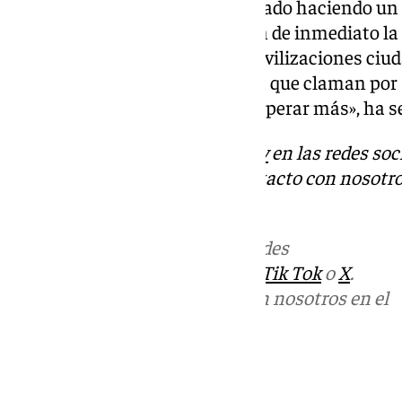
El alcalde concluye su comunicado haciendo un 
competentes para que otorguen de inmediato la 
evitando así la necesidad de movilizaciones ciu
voz de un pueblo y una comarca que claman por s
mina de Los Frailes no puede esperar más», ha 
Descubre más noticias de
101Tv
en las redes soc
Tok
o
X
. Puedes ponerte en contacto con nosotro
informativos@101tv.es
Más noticias de
101TV
en las redes
sociales:
Instagram
,
Facebook
,
Tik Tok
o
X
.
Puedes ponerte en contacto con nosotros en el
correo
informativos@101tv.es
Tags: