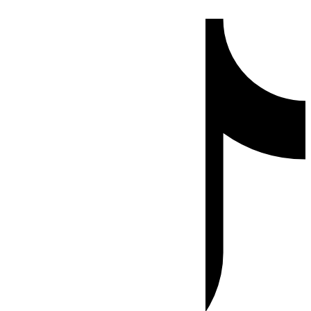
Ir
Tiktok
al
contenido