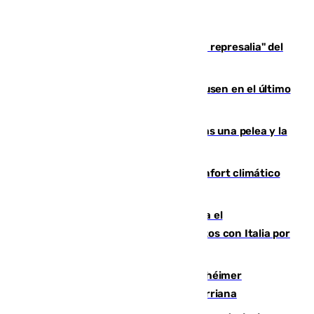
Italia responde ante las "medidas de represalia" del
Gobierno de Sánchez
El Sevilla se desinfla ante el Leverkusen en el último
ensayo (1-2)
Tensión en la prisión de Alhaurín tras una pelea y la
incautación de un punzón
Málaga contabiliza 148 zonas de confort climático
para enfrentar las altas temperaturas
Marlaska notifica a la Unión Europea el
restablecimiento de controles fronterizos con Italia por
vía aérea y marítima
Hallan sin vida al granadino con Alzhéimer
desaparecido hace una semana en Churriana