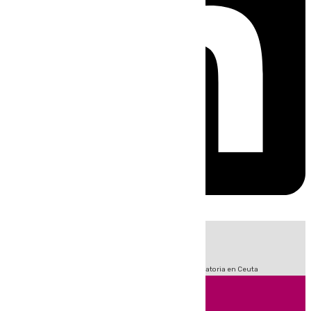
HOY
|
Sucesos
Fútbol
LaLiga
Primera División
Crisis Migratoria en Ceuta