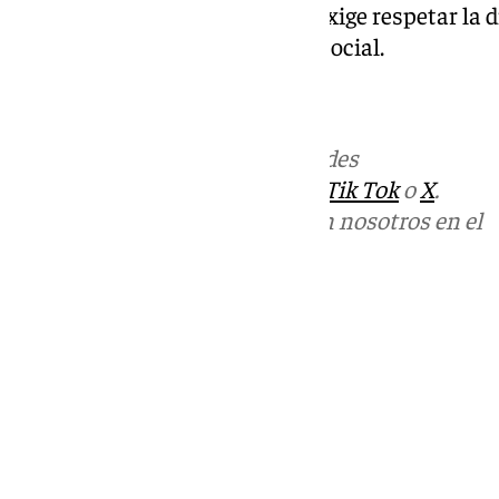
lugar de manera monolítica, y exige respetar la 
de promoción y de integración social.
101tv.es
Más noticias de
101TV
en las redes
sociales:
Instagram
,
Facebook
,
Tik Tok
o
X
.
Puedes ponerte en contacto con nosotros en el
correo
informativos@101tv.es
Tags:
Últimas noticias