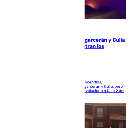
08.08.2026
Incendios de Castellón: Sierra Engarcerán y Culla
evolucionan positivamente y centran los
esfuerzos en Tírig
La UME se suma al operativo de control de los incendios,
progresando adecuadamente los de Sierra Engarcerán y Culla, pero
centrando todo el empeño en el de Culla, que evoluciona a fase 2 del
PEIF