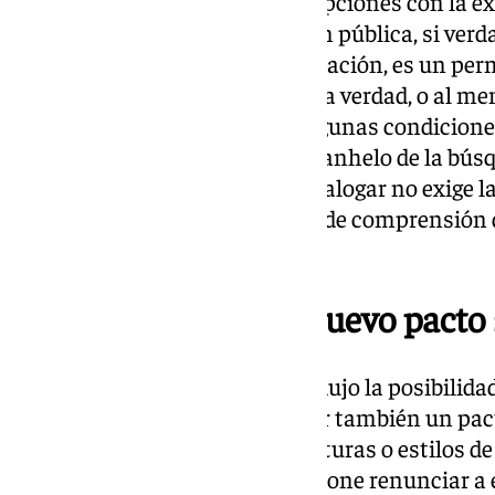
matices sus ideas, intereses y opciones con la ex
Además, afirmó que la discusión pública, si ver
no manipula ni esconde información, es un pe
alcanzar más adecuadamente la verdad, o al men
parte, Concha Yoldi, planteó algunas condiciones
la pluralidad no debe ocultar el anhelo de la bú
compartir con todos. Por eso, dialogar no exige l
y supone un ejercicio profundo de comprensión 
otro.
Un nuevo pacto 
En el diálogo posterior se introdujo la posibilid
realista e inclusivo, que debe ser también un pa
las diversas cosmovisiones, culturas o estilos de
sociedad. Un pacto cultural supone renunciar a 