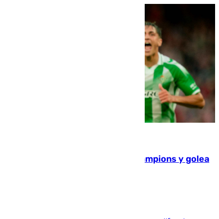
06.08.2026
El Betis supera el examen de Champions y golea
al Arsenal en Dublín (1-3)