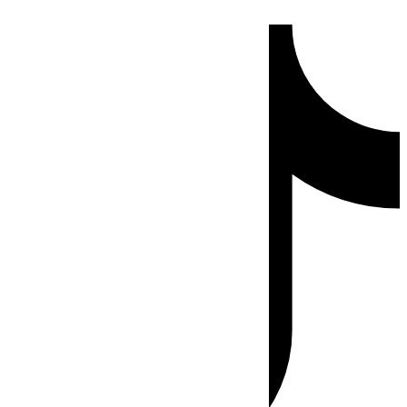
Ir
Tiktok
al
contenido