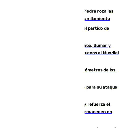
La laguna malagueña de Fuente de Piedra roza las
30.000 parejas de flamencos antes del anillamiento
Sigue en directo la retransmisión del partido de
pretemporada Málaga-Al-Arabi
La crisis migratoria de Ceuta une a Vox, Sumar y
Podemos contra la candidatura de Marruecos al Mundial
2030
Diputación limpia de residuos 170 kilómetros de los
principales caminos del Rocío en Sevilla
El Real Madrid ficha a Yan Diomande para su ataque
por 125 millones
El Gobierno instala duchas y baños y refuerza el
CETI para los miles de migrantes que permanecen en
Ceuta