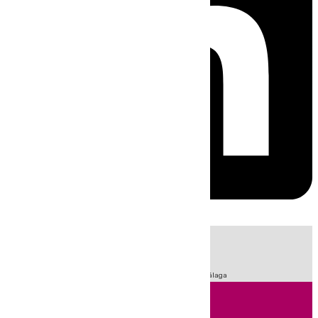
HOY
|
Fútbol
Sucesos
Primera División
LaLiga
Feria de Málaga