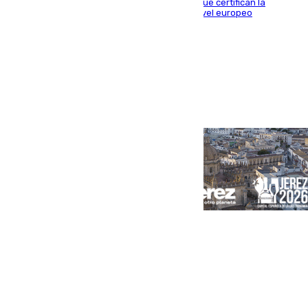
Riquelme, Deossa y Fornals firman los tantos que certifican la
superioridad bética ante un rival de máximo nivel europeo
Portada
Andalucía
Sevilla
Málaga