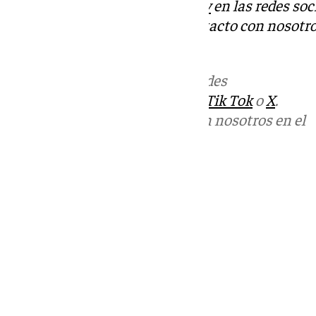
Descubre más noticias de
101Tv
en las redes soc
Tok
o
X
. Puedes ponerte en contacto con nosotro
informativos@101tv.es
Más noticias de
101TV
en las redes
sociales:
Instagram
,
Facebook
,
Tik Tok
o
X
.
Puedes ponerte en contacto con nosotros en el
correo
informativos@101tv.es
Tags:
Últimas noticias