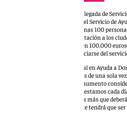
Según las declaraciones de la delegada de Servicio
actualmente se está prestando el Servicio de Ay
se tiene una lista de espera de unas 100 personas
la posibilidad de ampliar la prestación a los ciud
una propuesta para aumentar en 100.000 euros e
25 personas más puedan beneficiarse del servici
“Aumentamos la inversión anual en Ayuda a Domi
de euros al año, a 4,3 y reducimos de una sola vez
personas, lo que representa un aumento conside
notar tanto en el servicio que prestamos cada dí
aumento en 6.472 horas anuales más que deberá p
trabajadores que, probablemente tendrá que ser r
delegada Alba Padilla.