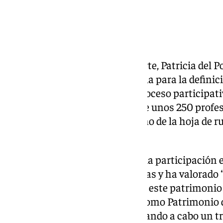
La consejera de Cultura y Deporte, Patricia del P
último panel celebrado en Sevilla para la definic
del Flamenco. Mediante este proceso participati
medio millar de aportaciones de unos 250 profesi
tercio son artistas, para el diseño de la hoja de 
Flamenco de Andalucía.
Del Pozo ha agradecido la amplia participación 
celebrados en las ocho provincias y ha valorado 
que contribuirán a engrandecer este patrimonio
cumple su quince aniversario como Patrimonio 
ha recordado que «estamos llevando a cabo un tr