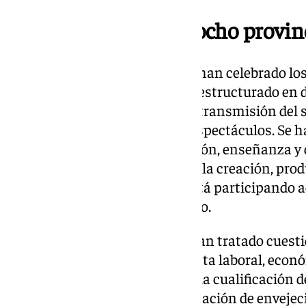
Ocho paneles en las ocho provin
Desde el pasado 5 de febrero se han celebrado lo
de las provincias. Éstos se han estructurado en 
vinculada al conocimiento y la transmisión del sa
producción y ejecución de los espectáculos. Se
con la preservación, investigación, enseñanza y
relacionados directamente con la creación, prod
de interés para el sector, que está participando
reuniones que se han convocado.
En las distintas reuniones se han tratado cuest
del sector tanto del punto de vista laboral, eco
profesionalización del sector o la cualificación 
planteado asuntos como la situación de envejeci