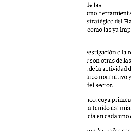
público en general; el potencial de las
escuelas y academias de baile como herramienta 
necesidad que el Plan General Estratégico del F
nuevos públicos con iniciativas como las ya imp
Educación Secundaria.
El papel de las cátedras en la investigación o la 
actores que construyen el sector son otras de la
colación, así como la protección de la actividad 
través de la generación de un marco normativo y
creación y producción artística del sector.
La Comisión Asesora del Flamenco, cuya primera
comienzos de enero en Sevilla, ha tenido así mi
estas convocatorias, con presencia en cada uno d
Descubre más noticias de
101Tv
en las redes soc