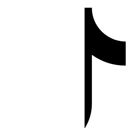
Ir
Tiktok
al
contenido