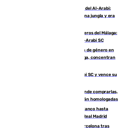
Juanfran Funes, sobre el duro juego del Al-Arabi:
“Por momentos nos hemos metido en una jungla y era
hasta peligroso”
Ya se han estrenado los tres delanteros del Málaga:
Eneko Jauregui, bigoleador contra el Al-Arabi SC
35 mujeres asesinadas por violencia de género en
España en este 2026: Andalucía y Málaga, concentran
el foco de la tragedia
El Málaga es muy superior al Al-Arabi SC y vence su
primer encuentro de pretemporada
Gafas para el eclipse solar 2026: dónde comprarlas,
dónde conseguirlas y cómo saber si están homologadas
Vinícius Júnior seguirá vestido de blanco hasta
2032 tras cerrar su renovación con el Real Madrid
Rodrigo negocia su fichaje por el Barcelona tras