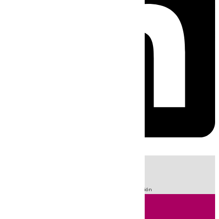
HOY
|
Fútbol
Sucesos
Primera División
LaLiga
101 Televisión