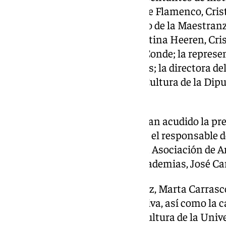
director del Instituto Andaluz de Flamenco, Crist
Sevilla, Luis Ybarra; el del Teatro de la Maestran
presidente de la Fundación Cristina Heeren, Cri
la Fundación Alalá, Ángela Fal Conde; la represe
Gestores Culturales, Rocío Reyes; la directora d
Sarah Grötsch, o el director de Cultura de la Dipu
Chicharro.
Por parte del tejido asociativo han acudido la pr
Peñas de Sevilla, Concha Prieto; el responsable 
de Flamenco, Pablo Leira, y de la Asociación de 
Martos y de la Asociación de Academias, José Ca
Periodistas como Rosalía Gómez, Marta Carrasc
han involucrado en esta iniciativa, así como la c
Laura Gómez, vicerrectora de Cultura de la Unive