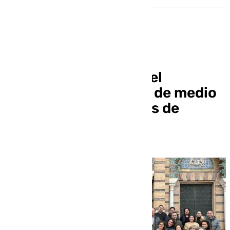
El Plan Estratégico del
Flamenco recibe más de medio
millar de aportaciones de
agentes del sector