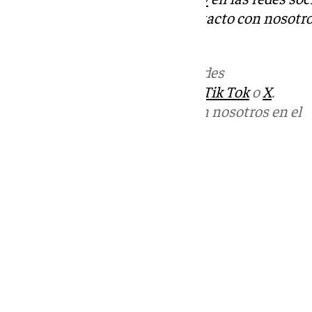
Tok
o
X
. Puedes ponerte en contacto con nosotro
informativos@101tv.es
Más noticias de
101TV
en las redes
sociales:
Instagram
,
Facebook
,
Tik Tok
o
X
.
Puedes ponerte en contacto con nosotros en el
correo
informativos@101tv.es
Tags:
Últimas noticias