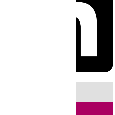
HOY
|
Fútbol
Sucesos
Primera División
Ciencia
Incendios