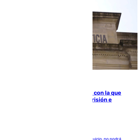
06.08.2026
Agrede sexualmente a una mujer con la que
quedó por Instagram: dos años prisión e
indemnización de 9.000 euros
El condenado, que reconoció los hechos en el juicio, no podrá