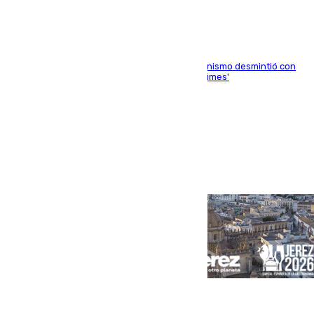
La ministra Milagros Tolón asegura que el organismo desmintió con
rotundidad la información publicada por 'The Times'
Portada