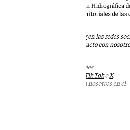
de Coria del Río, la Confederación Hidrográfica 
Aljarafesa y las delegaciones territoriales de las
Salud, Industria y Agricultura.
Descubre más noticias de
101Tv
en las redes soc
Tok
o
X
. Puedes ponerte en contacto con nosotro
informativos@101tv.es
Más noticias de
101TV
en las redes
sociales:
Instagram
,
Facebook
,
Tik Tok
o
X
.
Puedes ponerte en contacto con nosotros en el
correo
informativos@101tv.es
Tags:
Últimas noticias