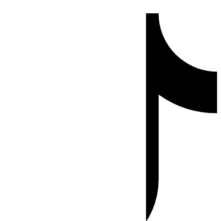
Ir
Tiktok
al
contenido