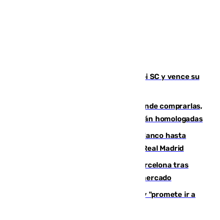
El Málaga es muy superior al Al-Arabi SC y vence su
primer encuentro de pretemporada
Gafas para el eclipse solar 2026: dónde comprarlas,
dónde conseguirlas y cómo saber si están homologadas
Vinícius Júnior seguirá vestido de blanco hasta
2032 tras cerrar su renovación con el Real Madrid
Rodrigo negocia su fichaje por el Barcelona tras
romper con el Madrid y revoluciona el mercado
El Rey traslada a Vivas su respaldo y "promete ir a
Ceuta" después de la crisis migratoria