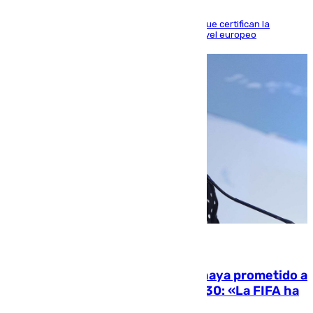
Riquelme, Deossa y Fornals firman los tantos que certifican la
superioridad bética ante un rival de máximo nivel europeo
06.08.2026
El Gobierno niega que Infantino haya prometido a
Marruecos la final del Mundial 2030: «La FIFA ha
sido tajante»