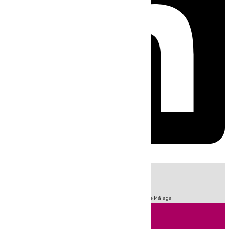
HOY
|
Fútbol
Sucesos
Primera División
Incendios
Feria de Málaga