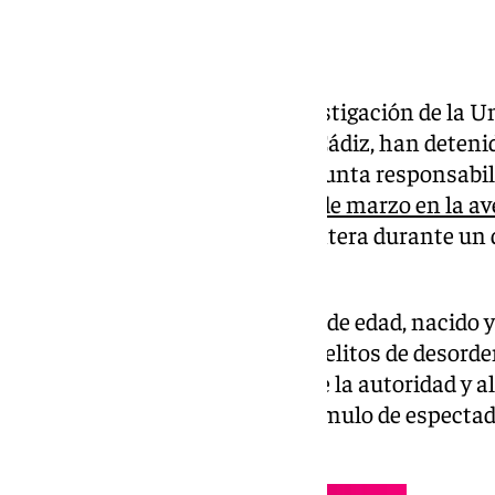
Agentes especializados en investigación de la 
UDU de la Policía Nacional de Cádiz, han deteni
una cuarta persona por su presunta responsabil
el pasado sábado 22 y lunes 24 de marzo en la a
sur de la ciudad de Jerez de Frontera durante un 
ilegales de motos.
Se trata de un varón de 20 años de edad, nacido y
Frontera, al que se le imputan delitos de desord
peligrosos contra los agentes de la autoridad y
agresivos de buena parte del cúmulo de especta
la Policía en una nota.