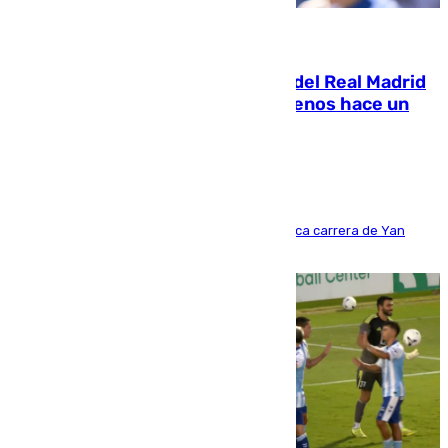
07.08.2026
El fichaje más caro de la historia del Real Madrid
costaba 105 millones de euros menos hace un
año y jugaba en Leganés
Del filial pepinero a récord absoluto: la meteórica carrera de Yan
Diomande en solo doce meses