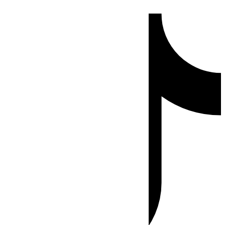
Ir
Tiktok
al
contenido