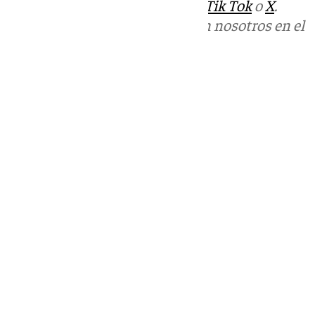
sociales:
Instagram
,
Facebook
,
Tik Tok
o
X
.
Puedes ponerte en contacto con nosotros en el
correo
informativos@101tv.es
Tags:
Últimas noticias