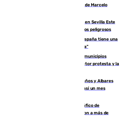
seleccionador de Uruguay tras la salida de Marcelo
Bielsa
Reabierto el parque canino cerrado en Sevilla Este
tras detectarse alimentos con elementos peligrosos
Javier Fernández: "El Gobierno de España tiene una
preocupación y una prioridad con Sevilla"
Las ferias de verano de numerosos municipios
andaluces se quedan sin cohetes: el sector protesta y la
Junta mantiene el protocolo
Los ministros Marlaska, Robles, Bolaños y Albares
comparecerán por las crisis de Ceuta casi un mes
después
Cae una de las mayores redes de tráfico de
personas y droga en España: introdujeron a más de
2.000 migrantes de forma ilegal