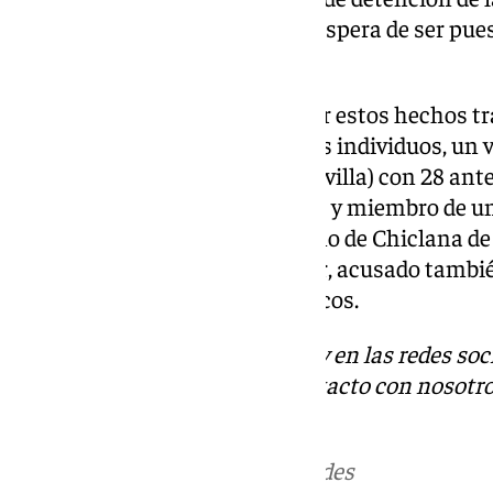
avenida de la Universidad, a la espera de ser pue
judicial y del Ministerio Fiscal.
Este es ya el cuarto detenido por estos hechos tr
jerezano de 18 años y de otro dos individuos, un 
residente en Dos Hermanas (Sevilla) con 28 antec
como uno de «los más agresivos y miembro de un 
varón de 22 años, nacido y vecino de Chiclana de 
detenido cuando intentaba huir, acusado tambié
la autoridad y desórdenes públicos.
Descubre más noticias de 101Tv en las redes soc
Tok
o
X
. Puedes ponerte en contacto con nosotro
informativos@101tv.es
Más noticias de
101TV
en las redes