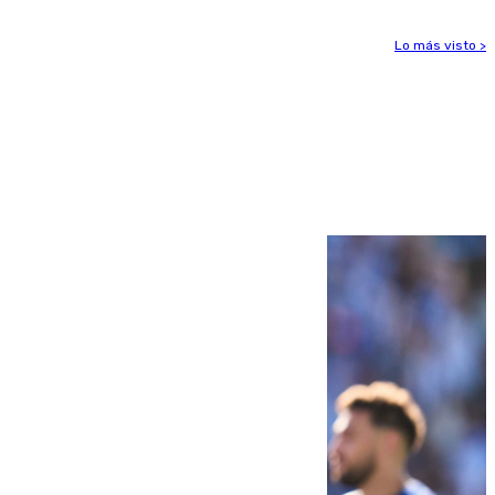
Lo más visto >
Más noticias
Ver más >