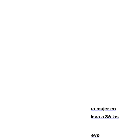
Igualdad confirma el asesinato de una mujer en
Benahavís como violencia machista y eleva a 36 las
víctimas en 2026
El exdelantero Diego Forlán es el nuevo