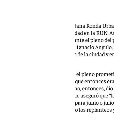
La Plataforma Iniciativa Ciudadana Ronda Urba
instalación de radares de velocidad en la RUN. A
movilidad, Álvaro Pimentel durante el pleno del 
representante de la plataforma, Ignacio Angulo,
la seguridad de este punto negro de la ciudad y e
iban a instalar.
Angulo explicó que hace un año el pleno prometió
lo largo de la ronda, recordando que entonces er
movilidad. El presidente del pleno, entonces, dio
de esta área, Álvaro Pimentel, que aseguró que “l
que se espera la preinstalación para junio o julio
mes de marzo se están iniciando los replanteos 