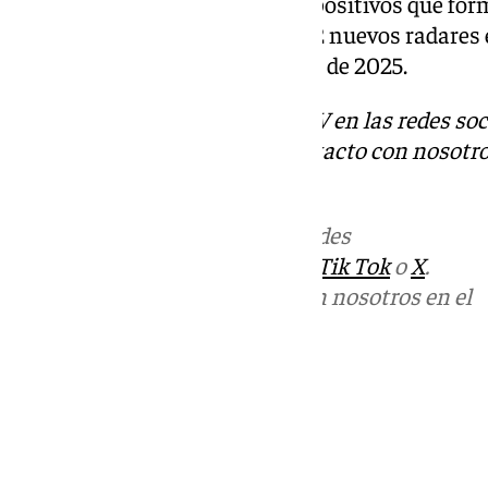
el punto 5+818. Dos nuevos dispositivos que for
contempla la instalación de 122 nuevos radares 
vías de alta ocupación a lo largo de 2025.
Descubre más noticias de 101TV en las redes soc
Tok
o
X
. Puedes ponerte en contacto con nosotro
informativos@101tv.es
Más noticias de
101TV
en las redes
sociales:
Instagram
,
Facebook
,
Tik Tok
o
X
.
Puedes ponerte en contacto con nosotros en el
correo
informativos@101tv.es
Tags:
Últimas noticias