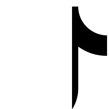
Ir
Tiktok
al
contenido