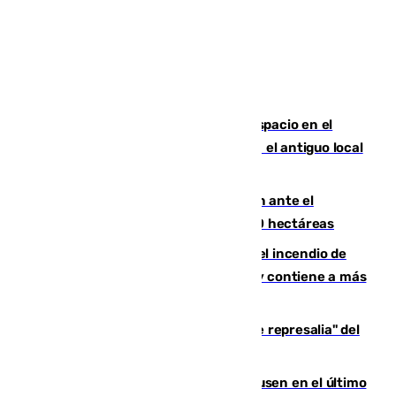
Las marca internacionales ganan espacio en el
Centro de Málaga: La Tagliatella abre en el antiguo local
de Vox Sports Bar
Moreno pide extremar la precaución ante el
incendio de Niebla, que supera las 4.000 hectáreas
340 personas más desalojadas por el incendio de
Niebla, que mantiene a 410 evacuadas y contiene a más
de 500 efectivos trabajando
Italia responde ante las "medidas de represalia" del
Gobierno de Sánchez
El Sevilla se desinfla ante el Leverkusen en el último