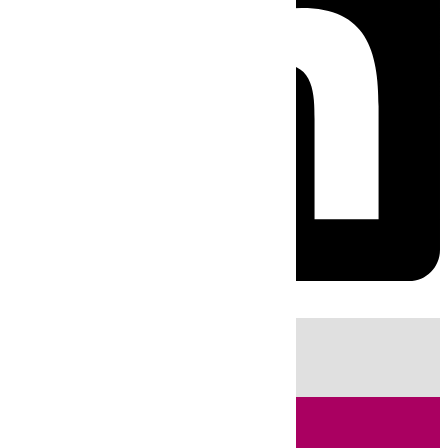
HOY
|
Sucesos
Guardia Civil
Fútbol
LaLiga
Incendios