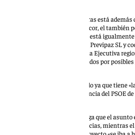
Más comparecencias
Para este martes a las 10,00 horas está además 
actual alcalde de Mairena del Alcor, el también 
el 13 de marzo a las 10,00 horas está igualmente
otrora apoderado de la empresa Previpaz SL y c
Vicesecretaría de Economía de la Ejecutiva regio
Rodríguez Roa; ambos investigados por posibles d
tráfico de influencias.
Ricardo Sánchez había defendido ya que tiene «l
conforme a la ley» y que la denuncia del PSOE de 
«falsedades».
El actual alcalde, de su lado, niega que el asunt
urbanístico» o tráfico de influencias, mientras 
quedado de relieve que con el proyecto «se iba a 