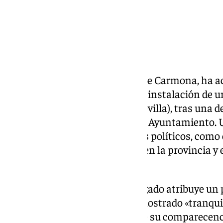
El Juzgado mixto número uno de Carmona, ha aco
declaraciones ante el caso de la instalación de u
Gandul en Mairena del Alcor (Sevilla), tras una 
delitos en las tramitaciones del Ayuntamiento. 
han sido citados algunos cargos políticos, como e
delegado del Gobierno andaluz en la provincia y 
Ricardo Sánchez.
Ricardo Sánchez, a quien el juzgado atribuye un 
administración desleal, se ha mostrado «tranqui
de comunicación con motivo de su comparecencia