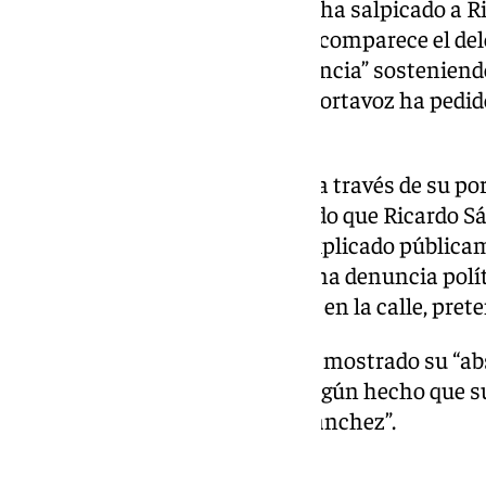
posicionado ante este caso que ha salpicado a 
“el fondo de la causa por la cual comparece el de
prevaricación y tráfico de influencia” sostenie
dar explicaciones”. Además, el portavoz ha pedid
Sánchez de sus cargos.
Por su parte el PP de Andalucía a través de su p
mostrado tranquilos, asegurando que Ricardo Sán
explicarle al juez lo que ya ha explicado públic
aseguraba que “estamos ante una denuncia políti
que lo que no gana en la urna ni en la calle, pre
El portavoz popular andaluz ha mostrado su “ab
caso, indicando que “no hay ningún hecho que s
ninguno por parte de Ricardo Sánchez”.