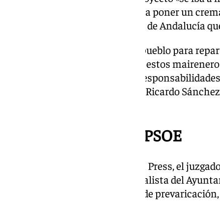
de la ciudadanía, «porque se iba a poner un cre
reconocido a posteriori la Junta de Andalucía qu
«Se ha jugado con el dinero del pueblo para repar
hecho eso a costa de la salud de estos maireneros
reclaman al PP «que tome sus responsabilidades p
especialmente, piden el cese de Ricardo Sánche
andaluz en Sevilla.
Denuncia inicial del PSOE
En su auto, recogido por Europa Press, el juzga
de una denuncia del Grupo socialista del Ayunta
un presunto delito continuado de prevaricación, 
de influencias.