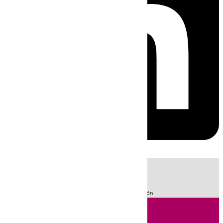
HOY
|
Fútbol
Sucesos
LaLiga
Guardia Civil
Primera División