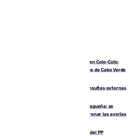
Vozinha, recibido como una estrella en Colo-Colo:
casi 30.000 aficionados arropan al héroe de Cabo Verde
en su presentación
Vithas Málaga crece en cirugías, consultas externas
y altas en el primer semestre de 2026
Mejoras del agua en la Axarquía malagueña: se
sustituye una tubería de 50 años para frenar las averías
de agua en El Borge y Almáchar
Bendodo asegura que los gobiernos del PP