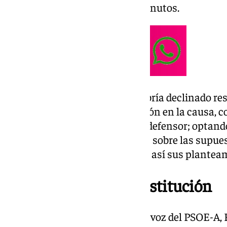
prolongado durante unos 40 minutos.
Durante su comparecencia, habría declinado res
PSOE, personado como acusación en la causa, co
la Fiscalía, el juez y su abogado defensor; optan
del PSOE por leer sus preguntas sobre las supues
detectadas, para que constasen así sus plantea
El PSOE-A pide su destitución
En una rueda de prensa
el portavoz del PSOE-A,