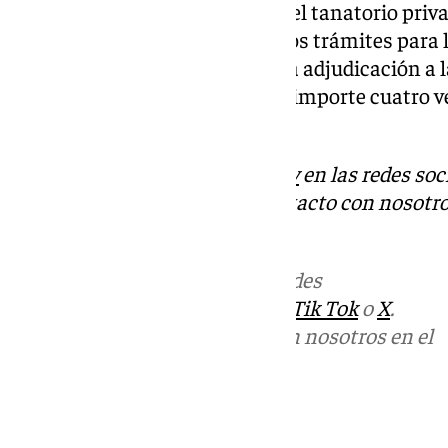
municipales donde hoy se alza el tanatorio priva
subasta quedó desierta, inició los trámites para 
concluyó en julio de 2018, con la adjudicación 
Álvarez», por 173.693 euros, «un importe cuatro v
urbanístico».
Descubre más noticias de
101Tv
en las redes soc
Tok
o
X
. Puedes ponerte en contacto con nosotro
informativos@101tv.es
Más noticias de
101TV
en las redes
sociales:
Instagram
,
Facebook
,
Tik Tok
o
X
.
Puedes ponerte en contacto con nosotros en el
correo
informativos@101tv.es
Tags: