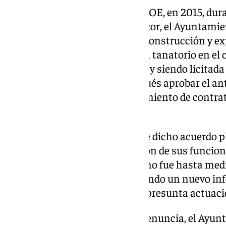
Según la denuncia inicial del PSOE, en 2015, dur
como alcalde de Mairena del Alcor, el Ayuntami
viabilidad para un proyecto de construcción y e
concesión de obra pública de un tanatorio en el
aprobando tal extremo el pleno y siendo licitada
técnica del proyecto, para después aprobar el an
iniciar los trámites del procedimiento de contra
pública».
Pero según el PSOE, «a pesar» de dicho acuerdo 
como alcalde, «haciendo dejación de sus funcion
materialización del acuerdo y «no fue hasta med
retomar el expediente» encargando un nuevo info
apreciando los socialistas una presunta actuaci
En paralelo, en 2017, según la denuncia, el Ayu