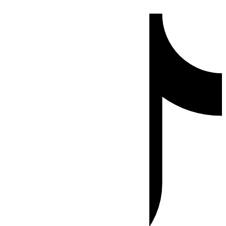
Ir
Tiktok
al
contenido