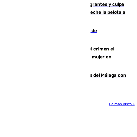
"cumplirán la ley" sobre los menores migrantes y culpa
al Gobierno por "inestabilidad": "Que no eche la pelota a
las comunidades"
Una ONG malagueña ganará un año de
comunicación gratuita con Apecom
Confiesa en un diario ser el autor del crimen el
hombre en prisión por asesinato de una mujer en
Benahavís
Juanpe vuelve a los entrenamientos del Málaga con
el grupo de manera progresiva
Lo más visto >
Más noticias