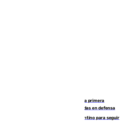
El Málaga cae ante el Ceuta y suma la primera
derrota de la pretemporada dejando dudas en defensa
Marruecos, la principal baza de Infantino para seguir
al frente de la FIFA