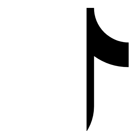
Ir
Tiktok
al
contenido