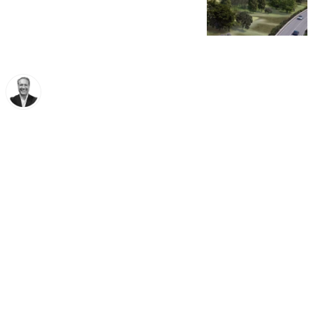
Miguel Ángel Moreno
lunes, 31 marzo 2025, 12:33
Compartir: