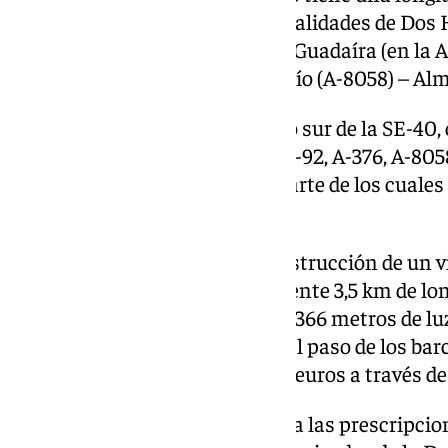
suroeste de Sevilla, entre las localidades de Dos
Conecta con el tramo Alcalá de Guadaíra (en la 
oeste; y con el tramo Coria del Río (A-8058) – Alm
De esta forma, se cerrará el arco sur de la SE-4
viarios como las autovías A-4, A-92, A-376, A-805
importantes flujos de tráfico, parte de los cuales
actualmente la SE-30.
La actuación contempla la construcción de un vi
Guadalquivir, de aproximadamente 3,5 km de long
726 m, tiene un vano central de 366 metros de luz 
realizar el cálculo que permita el paso de los ba
un contrato por 4,5 millones de euros a través de
El proyecto de trazado incorpora las prescripci