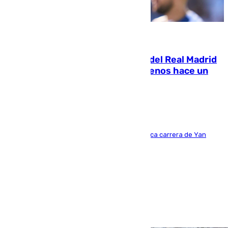
07.08.2026
El fichaje más caro de la historia del Real Madrid
costaba 105 millones de euros menos hace un
año y jugaba en Leganés
Del filial pepinero a récord absoluto: la meteórica carrera de Yan
Diomande en solo doce meses