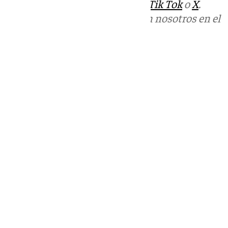
sociales:
Instagram
,
Facebook
,
Tik Tok
o
X
.
Puedes ponerte en contacto con nosotros en el
correo
informativos@101tv.es
Tags:
Últimas noticias