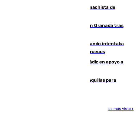
Pedro Sánchez condena el crimen machista de
Benahavís
Angustioso rescate de una familia en Granada tras
caer su coche por un terraplén
Fallece un joven tras caer al mar cuando intentaba
entrar en parapente a Ceuta desde Marruecos
CIES NO moviliza a la provincia de Cádiz en apoyo a
la respuesta humanitaria de Ceuta
El mercado de Jerez refrigera sus taquillas para
facilitar las compras a sus visitantes
Lo más visto >
Más noticias