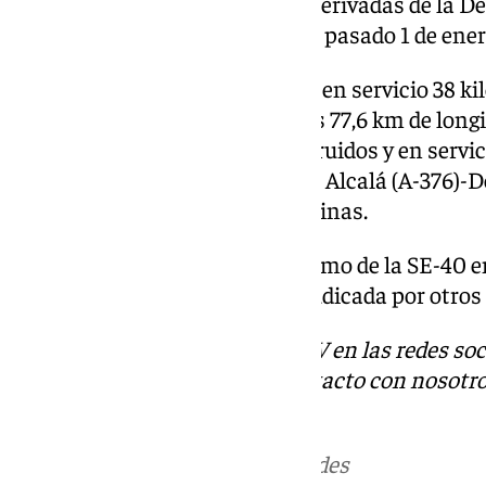
correctoras y compensatorias derivadas de la D
Ambiental publicada en BOE, el pasado 1 de ener
Actualmente, ya se encuentran en servicio 38 ki
vez completada, alcanzará unos 77,6 km de longit
cuenta con cinco tramos construidos y en servici
92); Alcalá (A-92)-Alcalá (A-376); Alcalá (A-376)
Almensilla y Almensilla-Espartinas.
Además, la construcción del tramo de la SE-40 en
km) ha sido recientemente adjudicada por otros 
Descubre más noticias de 101TV en las redes soc
Tok
o
X
. Puedes ponerte en contacto con nosotro
informativos@101tv.es
Más noticias de
101TV
en las redes