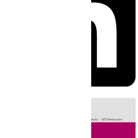
HOY
|
Fútbol
Primera División
LaLiga
Crisis Migratoria en Ceuta
101 Televisión