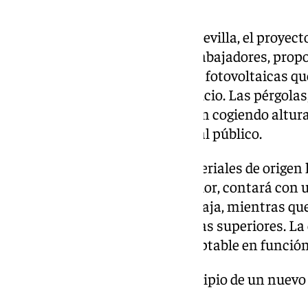
construcción y vida útil.
Inspirándose en el entorno de Sevilla, el proyect
internacional de más de 400 trabajadores, propon
cúpula compuesta por pérgolas fotovoltaicas q
plaza, un jardín y al mismo edificio. Las pérgolas
apoyan sobre columnas, que van cogiendo altura
sombreado al aire libre abierto al público.
El diseño prioriza el uso de materiales de origen 
madera o cerámica. En su interior, contará con 
espacios sociales en la planta baja, mientras que
investigación ocupan las plantas superiores. La
diseñada para ser flexible y adaptable en función
«este evento marca el principio de un nuevo
Europea en Sevilla»