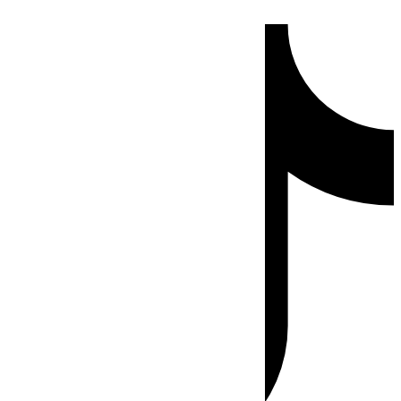
Ir
Tiktok
al
contenido