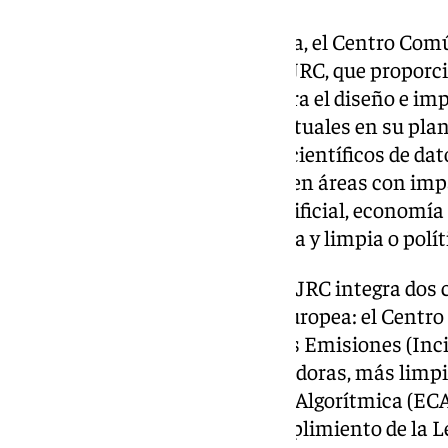
Con otras cinco sedes en Europa, el Centro Comú
la segunda sede en tamaño del JRC, que proporc
información técnica y datos para el diseño e imp
europeas. Los perfiles más habituales en su pla
ingenieros medioambientales, científicos de dat
investigaciones de alta calidad en áreas con impa
los ciudadanos: inteligencia artificial, economí
territorial, industria competitiva y limpia o políti
Asimismo, la sede de Sevilla del JRC integra dos
investigación de la Comisión Europea: el Centro
Transformación Industrial y las Emisiones (Incit
adopción de tecnologías innovadoras, más limpias
Europeo para la Transparencia Algorítmica (ECA
científico y técnico para el cumplimiento de la Le