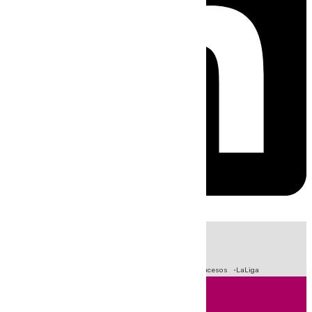
HOY
|
Fútbol
Primera División
Crisis Migratoria en Ceuta
Sucesos
LaLiga