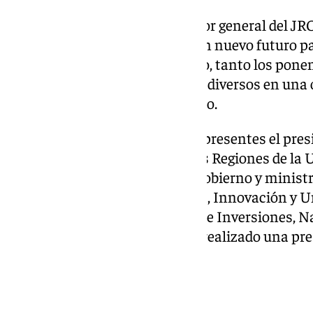
Según ha manifestado el director general del J
evento «marca el principio de un nuevo futuro 
Sevilla». Así, a lo largo del evento, tanto los po
introducido objetos y mensajes diversos en una 
de cápsula del tiempo del edificio.
En el acto también han estado presentes el pres
y copresidente del Comité de las Regiones de l
la vicepresidenta primera del Gobierno y minist
Montero; la ministra de Ciencia, Innovación y U
presidenta del Banco Europeo de Inversiones, Nad
proyecto, Bjarke Ingels, que ha realizado una pr
futuro edificio.
Departamentos