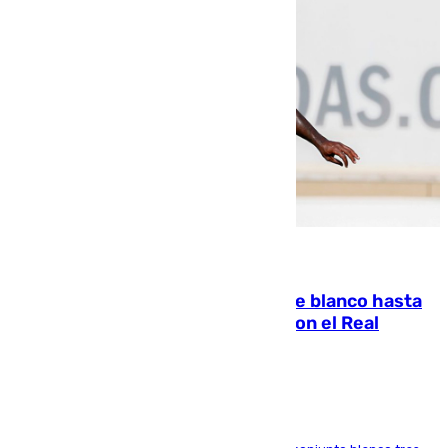
06.08.2026
Vinícius Júnior seguirá vestido de blanco hasta
2032 tras cerrar su renovación con el Real
Madrid