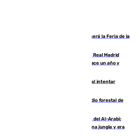
Talleres, escape room y música: así será la Feria de la
Juventud Cofrade de Málaga
El fichaje más caro de la historia del Real Madrid
costaba 105 millones de euros menos hace un año y
jugaba en Leganés
Ceuta suma 82 fallecidos en el mar al intentar
cruzar la frontera española
Huelva eleva a emergencia el incendio forestal de
Niebla
Juanfran Funes, sobre el duro juego del Al-Arabi:
“Por momentos nos hemos metido en una jungla y era
hasta peligroso”