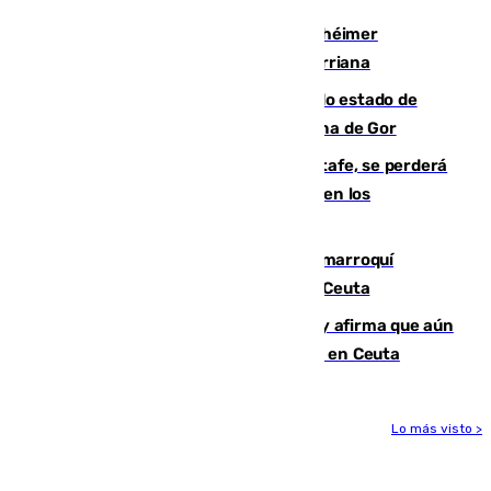
Hallan sin vida al granadino con Alzhéimer
desaparecido hace una semana en Churriana
Encuentran un cadáver en avanzado estado de
descomposición en la localidad granadina de Gor
Christantus Uche, delantero del Getafe, se perderá
toda la temporada por varias fracturas en los
ligamentos de su rodilla derecha
Expulsado de España un ciudadano marroquí
condenado por allanar una vivienda en Ceuta
Vivas niega la versión del Gobierno y afirma que aún
quedan entre 8.000 y 11.000 migrantes en Ceuta
Lo más visto >
Más noticias