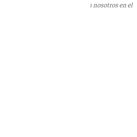
Puedes ponerte en contacto con nosotros en el
correo
informativos@101tv.es
Tags:
Últimas noticias