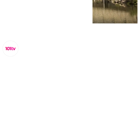
Lynx Devs
lunes, 3 marzo 2025, 14:37
Compartir: