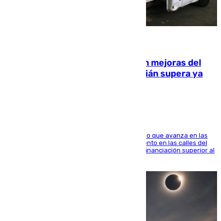
08.08.2026
La inversión del Ayuntamiento en mejoras del
entorno del Prado de San Sebastián supera ya
1.600.000 euros
El consistorio, a través de Emasesa, ha indicado que avanza en las
obras de renovación de las redes de saneamiento en las calles del
entorno del Prado, contando la zona con una financiación superior al
millón y medio de euros