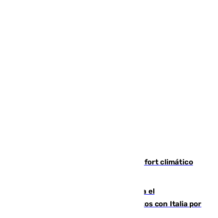
Málaga contabiliza 148 zonas de confort climático
para enfrentar las altas temperaturas
Marlaska notifica a la Unión Europea el
restablecimiento de controles fronterizos con Italia por
vía aérea y marítima