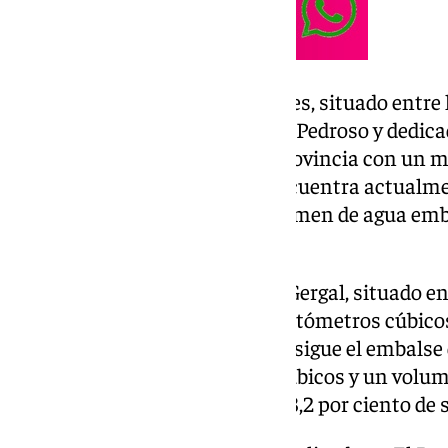
Destaca el embalse de Melonares, situado entre
Castilblanco de los Arroyos y El Pedroso y ded
humano, el más grande de la provincia con un 
cúbicos de capacidad que se encuentra actualmen
capacidad, es decir, con un volumen de agua em
cúbicos.
También está el embalse de El Gergal, situado en
capacidad máxima de 35.04 hectómetros cúbicos;
encuentra al 100 por ciento. Le sigue el embalse
máxima de 57,8 hectómetros cúbicos y un volum
hectómetros cúbicos, o sea el 78,2 por ciento de 