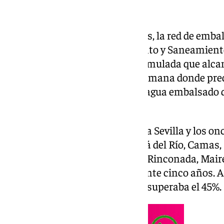
Tras un mes de enero con lluvias, la red de emba
Metropolitana de Abastecimiento y Saneamiento
contabiliza este lunes agua acumulada que alcan
capacidad máxima, ante una semana donde predo
provincia y con un volumen de agua embalsado 
por metro cúbico.
El agua embalsada abastecería a Sevilla y los o
la red: Alcalá de Guadaíra, Alcalá del Río, Camas
Ronquillo, La Puebla del Río, La Rinconada, Mair
Aznalfarache y El Garrobo durante cinco años. A 
porcentaje de agua embalsa no superaba el 45%.