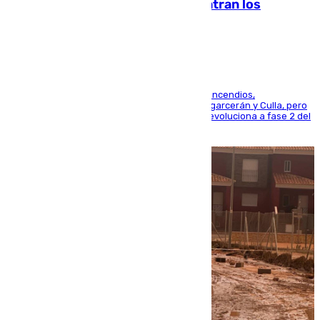
evolucionan positivamente y centran los
esfuerzos en Tírig
La UME se suma al operativo de control de los incendios,
progresando adecuadamente los de Sierra Engarcerán y Culla, pero
centrando todo el empeño en el de Culla, que evoluciona a fase 2 del
PEIF