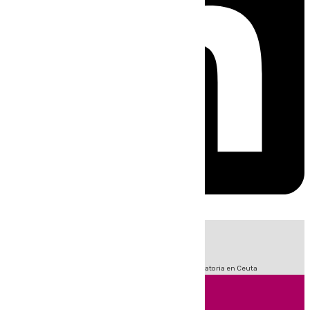
HOY
|
Sucesos
Fútbol
LaLiga
Primera División
Crisis Migratoria en Ceuta