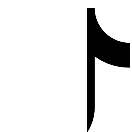
Ir
Tiktok
al
contenido