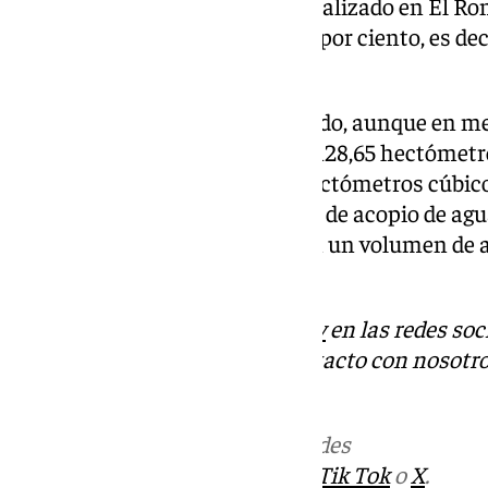
También el embalse de Cala, localizado en El Ro
capacidad máxima con un 72,2 por ciento, es dec
agua embalsada.
Por su parte, también han crecido, aunque en me
con una capacidad máxima de 128,65 hectómetr
volumen embalsado de 75,87 hectómetros cúbicos,
ciento de su capacidad máxima de acopio de agua.
encuentra al 55,5 por ciento con un volumen de
hectómetros cúbicos.
Descubre más noticias de
101Tv
en las redes soc
Tok
o
X
. Puedes ponerte en contacto con nosotro
informativos@101tv.es
Más noticias de
101TV
en las redes
sociales:
Instagram
,
Facebook
,
Tik Tok
o
X
.