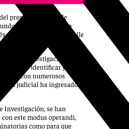
del presente, en la calle
egundo hecho, de la misma
s sobre un turista en la calle
rgo de la investigación de
s se pudo identificar y
un varón con numerosos
ición judicial ha ingresado
e Investigación, se han
s con este modus operandi,
minatorias como para que