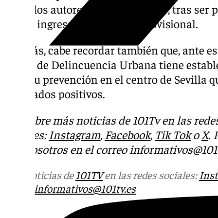
todos los autores de estos hechos, tras ser p
hayan ingresado en prisión provisional.
Además, cabe recordar también que, ante est
Grupo de Delincuencia Urbana tiene estable
para su prevención en el centro de Sevilla 
resultados positivos.
Descubre más noticias de 101Tv en las rede
sociales:
Instagram
,
Facebook
,
Tik Tok
o
X
.
con nosotros en el correo
informativos@101t
Más noticias de
101TV
en las redes sociales:
Ins
correo
informativos@101tv.es