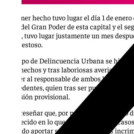
El primer hecho tuvo lugar el día 1 de enero 
Jesús del Gran Poder de esta capital y el s
índole, tuvo lugar justamente un mes despué
José Gestoso.
El Grupo de Delincuencia Urbana se hizo ca
estos hechos y tras laboriosas averiguacione
detener al responsable de ambos hechos, 
antecedentes, quien tras ser puesto a dispos
en prisión provisional.
Es de reseñar que, por parte de este Grupo d
esclarecido en lo que va de año cuatro caso
logrando aportar suficientes pruebas incri