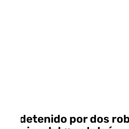
Ir
al
contenido
Un detenido por dos rob