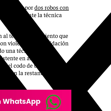
 un varón por
dos robos con
autor mediante la técnica
ón al tener conocimiento que
on violencia e intimidación
do una técnica de
tente en asfixiar a la
so del codo de un brazo
te con la restante