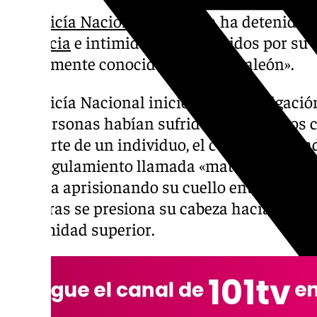
La
Policía Nacional de Sevilla
ha detenido a
violencia
e intimidación, cometidos por su 
vulgarmente conocida como «mataleón».
La Policía Nacional inició esta investigaci
dos personas habían sufrido sendos robos c
por parte de un individuo, el cual había usa
estrangulamiento llamada «mataleón», consis
víctima aprisionando su cuello entre el dor
mientras se presiona su cabeza hacia adelan
extremidad superior.