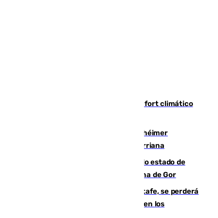
Málaga contabiliza 148 zonas de confort climático
para enfrentar las altas temperaturas
Hallan sin vida al granadino con Alzhéimer
desaparecido hace una semana en Churriana
Encuentran un cadáver en avanzado estado de
descomposición en la localidad granadina de Gor
Christantus Uche, delantero del Getafe, se perderá
toda la temporada por varias fracturas en los
ligamentos de su rodilla derecha