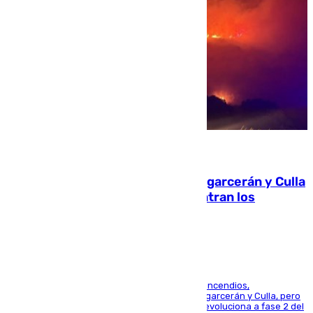
08.08.2026
Incendios de Castellón: Sierra Engarcerán y Culla
evolucionan positivamente y centran los
esfuerzos en Tírig
La UME se suma al operativo de control de los incendios,
progresando adecuadamente los de Sierra Engarcerán y Culla, pero
centrando todo el empeño en el de Culla, que evoluciona a fase 2 del