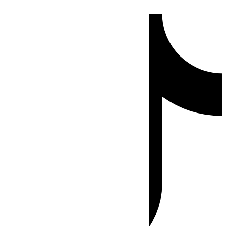
Ir
Tiktok
al
contenido