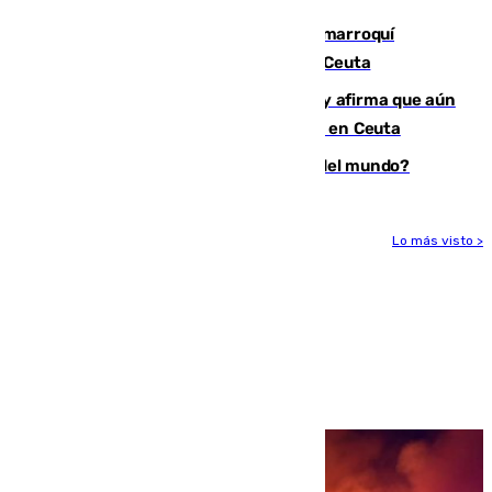
Expulsado de España un ciudadano marroquí
condenado por allanar una vivienda en Ceuta
Vivas niega la versión del Gobierno y afirma que aún
quedan entre 8.000 y 11.000 migrantes en Ceuta
¿Es Tadej Pogacar el mejor ciclista del mundo?
Lo más visto >
Más noticias
Ver más >