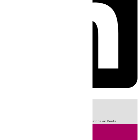
HOY
|
Sucesos
Fútbol
LaLiga
Primera División
Crisis Migratoria en Ceuta