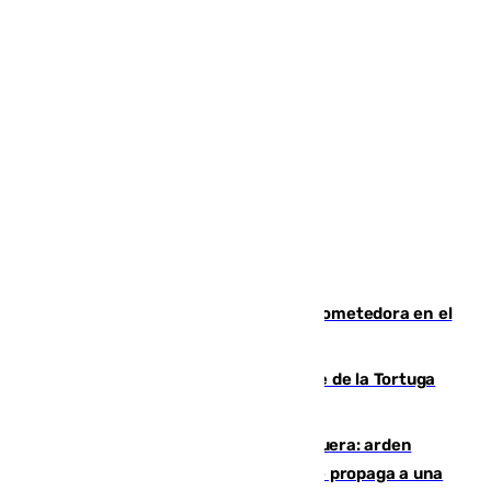
El año 2007, una generación muy prometedora en el
mundo del fútbol
Incendio forestal en el paraje Monte de la Tortuga
de Málaga
Incendio en un vertedero de Antequera: arden
chatarra, muebles y palets y el fuego se propaga a una