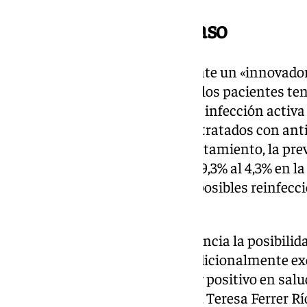
Cribado en un solo paso
Como detalla el estudio, mediante un «innovador
paso, se detectó que el 44,6% de los pacientes te
y de estos, un 20,9% presentaba infección activa 
los pacientes virémicos fueron tratados con anti
«altamente eficaces». Tras el tratamiento, la pre
redujo a menos de la mitad, del 9,3% al 4,3% en l
ajustando las estadísticas por posibles reinfecc
favorable».
«Este tipo de intervención evidencia la posibilida
tratamiento a las personas tradicionalmente exc
generando un impacto directo y positivo en salud
doctora del equipo investigador, Teresa Ferrer Rí