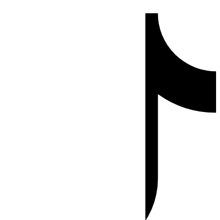
Ir
Tiktok
al
contenido