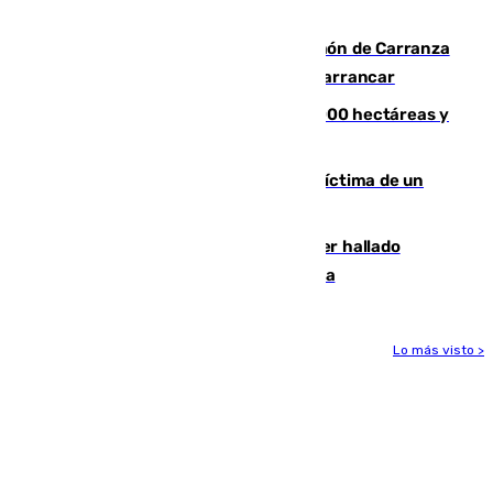
zona de monte
Las Palmas conquista el Trofeo Ramón de Carranza
y somete a un Cádiz que no termina de arrancar
El incendio de Niebla alcanza las 8.000 hectáreas y
mantiene desalojadas a 474 personas
El tenista checho Lehecka, nueva víctima de un
Rafa Jódar que está siendo imparable
Muere un hombre de 58 años tras ser hallado
inconsciente en una piscina en Cómpeta
Lo más visto >
Más noticias
Ver más >