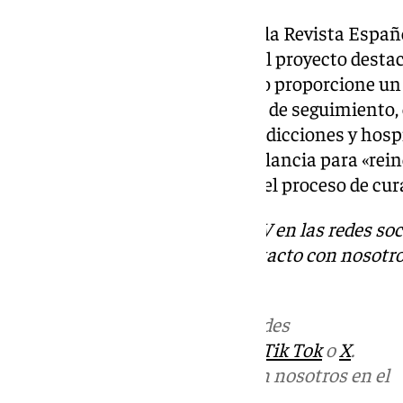
El estudio ha sido publicado en la Revista Esp
Digestivas. Los responsables del proyecto desta
«atención integrada, que no solo proporcione un
también contemple estrategias de seguimiento, 
coordinación entre centros de adicciones y hosp
implementar programas de vigilancia para «rein
perdidos en el sistema durante el proceso de cur
Descubre más noticias de 101TV en las redes soc
Tok
o
X
. Puedes ponerte en contacto con nosotro
correo
informativos@101tv.es
Más noticias de
101TV
en las redes
sociales:
Instagram
,
Facebook
,
Tik Tok
o
X
.
Puedes ponerte en contacto con nosotros en el
correo
informativos@101tv.es