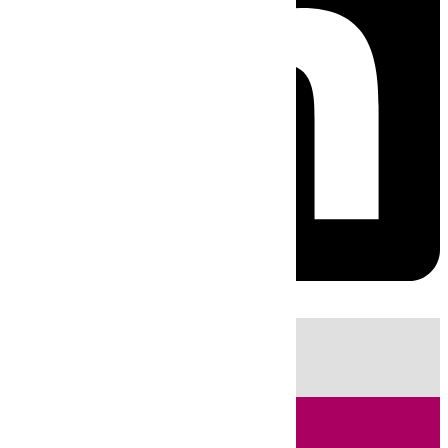
HOY
|
Incendios
Fútbol
LaLiga
Sucesos
Huelva