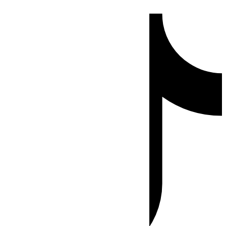
Ir
Tiktok
al
contenido