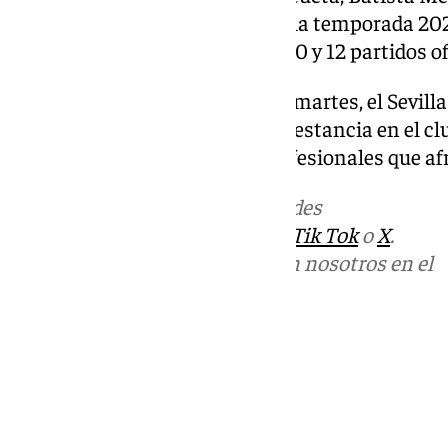
Maupay, incorporados durante la temporada 202
sevillistas tras disputar 17, 28, 30 y 12 partidos 
En el comunicado emitido este martes, el Sevilla
los siete futbolistas durante su estancia en el clu
suertes en los nuevos retos profesionales que af
Más noticias de
101TV
en las redes
sociales:
Instagram
,
Facebook
,
Tik Tok
o
X
.
Puedes ponerte en contacto con nosotros en el
correo
informativos@101tv.es
Tags:
Últimas noticias