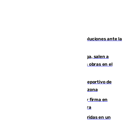
Más de 15.000 ceutíes claman por soluciones ante la
crisis migratoria
Los vecinos de Pedregalejo en Málaga, salen a
protestar en contra del resultado de las obras en el
paseo marítimo
Un incendio en un local del puerto deportivo de
Fuengirola genera una gran susto en la zona
Daniel Mérida derriba a Griekspoor y firma en
Montreal el mejor resultado de su carrera
Dos personas mueren y tres son heridas en un
accidente de tráfico en Utrera