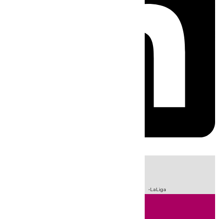
HOY
|
Incendios
Sucesos
Crisis Migratoria en Ceuta
Fútbol
LaLiga