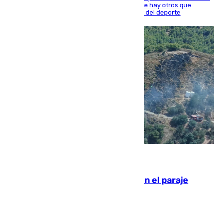
estrellas como Lamine Yamal o Cubarsí, aunque hay otros que
apuntan a que podrán llegar marcar la historia del deporte
09.08.2026
Extinguido un incendio forestal en el paraje
Monte de la Tortuga de Málaga