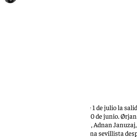
Fátima Rodríguez
miércoles, 1 julio 2026, 18:06
Compartir:
El Sevilla FC ha oficializado este 1 de julio la sal
contratos expiraron el pasado 30 de junio. Ørjan
Batista Mendy, Nemanja Gudelj, Adnan Januzaj,
dejan de pertenecer a la disciplina sevillista des