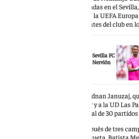
fin a una etapa de siete temporadas en el Sevilla
oficiales y levantó dos títulos de la UEFA Europ
de los futbolistas más importantes del club en l
NOTICIA RELACIONADA
El portero Vlachodimos seguirá en el Sevilla FC
cedido por el Newcastle: guardián de Nervión
otra temporada más
También concluye la etapa de Adnan Januzaj, que
cesiones al Istanbul Basaksehir y a la UD Las Pa
conjunto hispalense con un total de 30 partidos 
Nyland abandona el Sevilla después de tres ca
disputados. Por su parte, Azpilicueta, Batista M