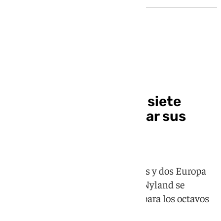
Sevilla FC
El Sevilla dice adiós a siete
futbolistas tras expirar sus
contratos
Gudelj pone fin a siete temporadas y dos Europa
League como sevillista mientras Nyland se
despide tras clasificar a Noruega para los octavos
de final del Mundial