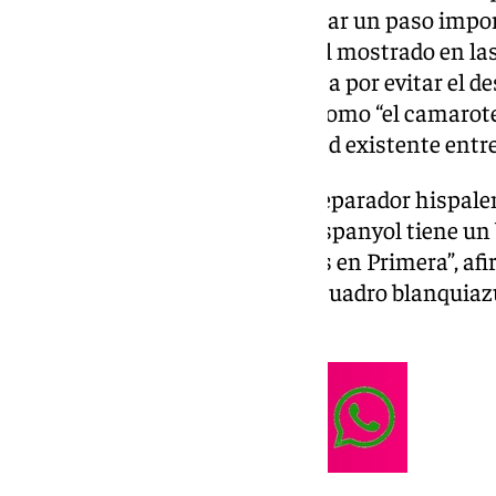
consigamos otra victoria para dar un paso import
equipo deberá mantener el nivel mostrado en las
García Plaza destacó que la pelea por evitar el 
nunca y describió la situación como “el camarot
haciendo referencia a la igualdad existente entr
Sobre el conjunto catalán, el preparador hispalen
como a la plantilla perica. “El Espanyol tiene u
jugadores, muy experimentados en Primera”, afi
conoce a varios futbolistas del cuadro blanquiazu
poner las cosas muy difíciles”.