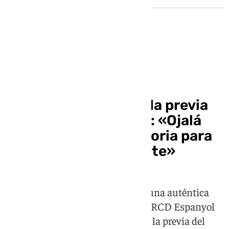
Sevilla FC
Luis García Plaza, en la previa
del Sevilla – Espanyol: «Ojalá
consigamos otra victoria para
dar un paso importante»
El Sevilla FC afronta este sábado una auténtica
final por la permanencia frente al RCD Espanyol
en el Ramón Sánchez Pizjuán. En la previa del