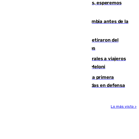
Fernando Calero: “Estamos preocupados, esperemos
que no sea nada”
Felipe VI refuerza los lazos con Colombia antes de la
llegada del nuevo presidente
Fernando Calero y Carlos Dotor se retiraron del
encuentro contra el Ceuta con molestias
España restablece controles temporales a viajeros
procedentes de Italia como repuesta a Meloni
El Málaga cae ante el Ceuta y suma la primera
derrota de la pretemporada dejando dudas en defensa
Lo más visto >
Más noticias