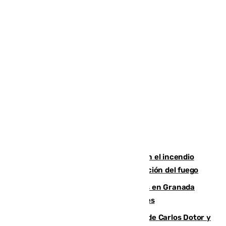
Activado el nivel 2 de emergencia en el incendio
forestal de Niebla por la compleja evolución del fuego
Controlado un incendio de rastrojos en Granada
junto a la autovía y al Callejón de Nogales
Juanfran Funes, sobre las lesiones de Carlos Dotor y