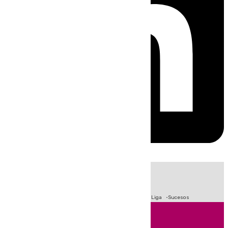
HOY
|
Fútbol
Primera División
Crisis Migratoria en Ceuta
LaLiga
Sucesos