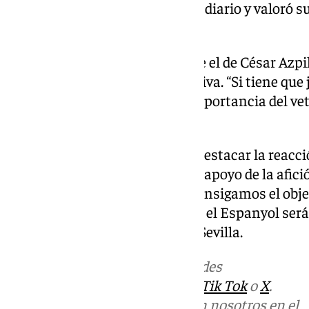
titularidad” gracias a su trabajo diario y valoró 
club.
Otro de los nombres propios fue el de César Azpi
entrar en la dinámica competitiva. “Si tiene que j
entrenador, quien destacó la importancia del ve
como fuera del terreno de juego.
Por último, García Plaza quiso destacar la reacci
derrota en Pamplona y elogió el apoyo de la afición
estos jugadores merecen que consigamos el objeti
convencido de que el duelo ante el Espanyol ser
hasta ahora” para el futuro del Sevilla.
Más noticias de
101TV
en las redes
sociales:
Instagram
,
Facebook
,
Tik Tok
o
X
.
Puedes ponerte en contacto con nosotros en el