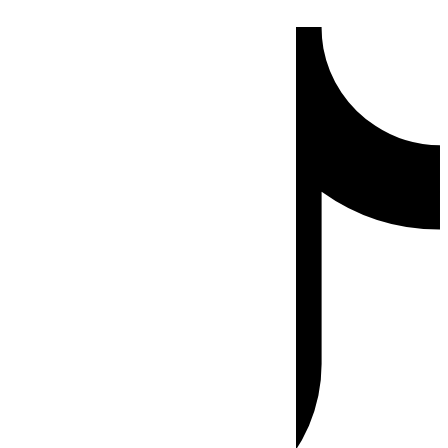
Ir
Tiktok
al
contenido