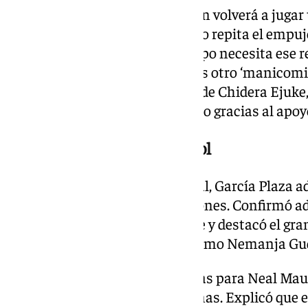
El ambiente del Sánchez Pizjuán volverá a jugar
entrenador espera que el estadio repita el empuj
encuentros y señaló que el equipo necesita ese 
como ‘el manicomio’, esperamos otro ‘manicomio
puso como ejemplo el esfuerzo de Chidera Ejuke, 
último partido pese al cansancio gracias al apoyo
Posible once ante el Espanyol
En cuanto al posible once inicial, García Plaza 
respecto a las últimas alineaciones. Confirmó 
titular tras mejorar físicamente y destacó el g
recientemente por jugadores como Nemanja Gud
El técnico también tuvo palabras para Neal Mau
cambiado en las últimas semanas. Explicó que el