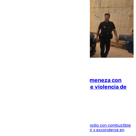
08.08.2026
Retiene a su mujer en su casa y ameneza con
quemar la vivienda: nuevo caso de violencia de
género en Málaga
El arrestado, de 54 años, habría rociado el domicilio con combustible
y habría impedido salir a la víctima antes de huir y esconderse en
una casa cercana