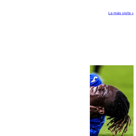
Lo más visto >
Más noticias
Ver más >