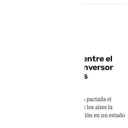
Fútbol andaluz
Se rompe el acuerdo entre el
Sevilla FC y el grupo inversor
ligado a Sergio Ramos
La oferta a la baja, que difiere de la pactada el
pasado 12 de mayo, hace saltar por los aires la
negociación y deja al club de Nervión en un estado
de incertidumbre absoluta.