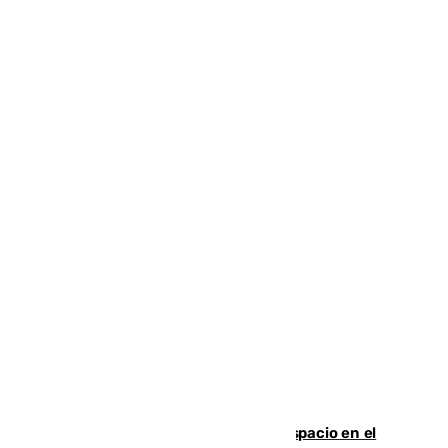
Las marca internacionales ganan espacio en el