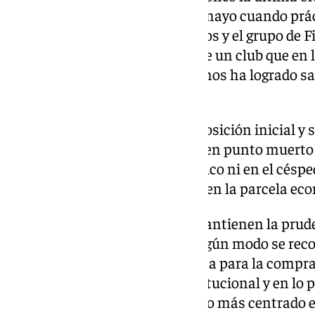
precio pactado el pasado 12 de mayo cuando prá
el acuerdo para que Sergio Ramos y el grupo de F
como principales accionistas de un club que en 
etapa sin rumbo, aunque al menos ha logrado salv
final.
De momento, todo vuelve a la posición inicial y
torno a un club que ha entrado en punto muerto 
de juego. Sin referentes en el palco ni en el césp
asumir la batuta del club tanto en la parcela ec
En cualquier caso, las partes mantienen la prud
en las próximas horas y si de algún modo se reco
entran nuevos actores en escena para la comprav
vive inmerso en una crisis institucional y en lo
las últimas campañas ha estado más centrado en