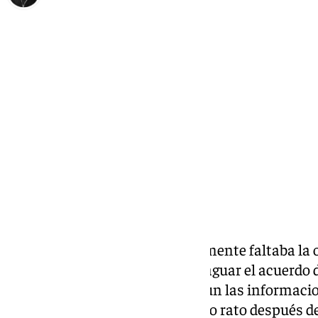
Enrique Rodríguez
miércoles, 27 mayo 2026, 20:44
Compartir:
Aunque se dio por hecho y solamente faltaba la of
de mayo no han servido para fraguar el acuerdo de
Ramos y su grupo inversor. Según las informacio
negociaciones han caído en saco rato después de l