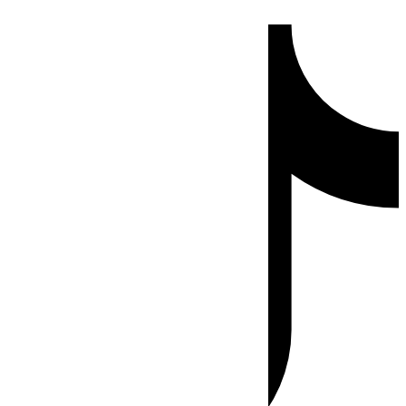
Ir
Tiktok
al
contenido