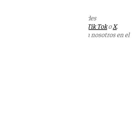
nada.
Más noticias de
101TV
en las redes
sociales:
Instagram
,
Facebook
,
Tik Tok
o
X
.
Puedes ponerte en contacto con nosotros en el
correo
informativos@101tv.es
Tags:
Últimas noticias