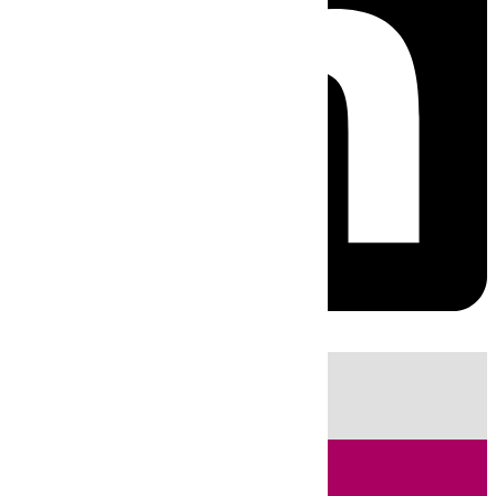
HOY
|
Sucesos
Guardia Civil
Fútbol
LaLiga
Incendios