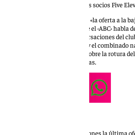
fuera canterano del club y de sus socios Five Ele
El ‹Diario de Sevilla› apunta que «la oferta a la 
rompe el acuerdo» mientras que el ‹ABC› habla d
muerte» tras encallar las conversaciones del clu
central del Sevilla, Real Madrid y el combinado na
recoge la versión de la entidad sobre la rotura d
engañados», dicen los accionistas.
Una oferta a la baja
Según detallan estas informaciones la última ofe