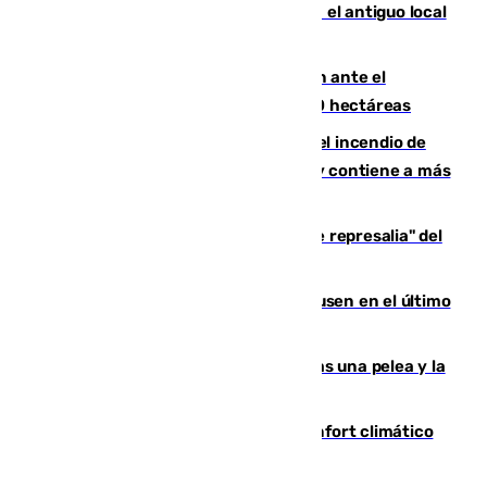
Centro de Málaga: La Tagliatella abre en el antiguo local
de Vox Sports Bar
Moreno pide extremar la precaución ante el
incendio de Niebla, que supera las 4.000 hectáreas
340 personas más desalojadas por el incendio de
Niebla, que mantiene a 410 evacuadas y contiene a más
de 500 efectivos trabajando
Italia responde ante las "medidas de represalia" del
Gobierno de Sánchez
El Sevilla se desinfla ante el Leverkusen en el último
ensayo (1-2)
Tensión en la prisión de Alhaurín tras una pelea y la
incautación de un punzón
Málaga contabiliza 148 zonas de confort climático
para enfrentar las altas temperaturas