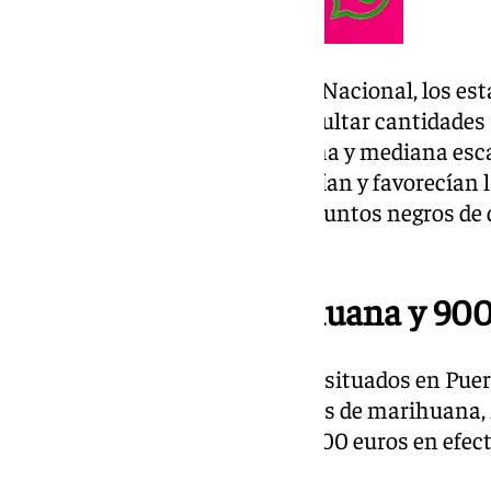
Como apuntan desde la Policía Nacional, los est
como “punto de partida para ocultar cantidades 
posterior distribución, a pequeña y mediana esca
estas asociaciones que promovían y favorecían 
del cannabis se convertían en puntos negros de 
en el municipio malagueño.
470 gramos de marihuana y 900 
En el registro de ambos locales, situados en Pue
intervino un total de 470 gramos de marihuana,
gramos de éxtasis, además de 900 euros en efect
precisión, entre otros efectos.