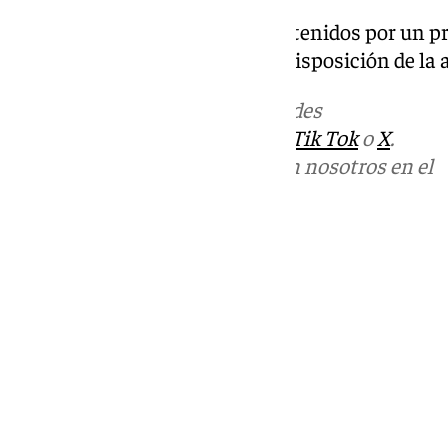
Los investigados, que fueron detenidos por un pr
pública, ya han sido puestos a disposición de la a
Más noticias de
101TV
en las redes
sociales:
Instagram
,
Facebook
,
Tik Tok
o
X
.
Puedes ponerte en contacto con nosotros en el
correo
informativos@101tv.es
Tags:
Últimas noticias