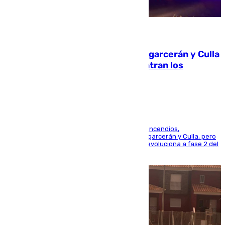
08.08.2026
Incendios de Castellón: Sierra Engarcerán y Culla
evolucionan positivamente y centran los
esfuerzos en Tírig
La UME se suma al operativo de control de los incendios,
progresando adecuadamente los de Sierra Engarcerán y Culla, pero
centrando todo el empeño en el de Culla, que evoluciona a fase 2 del
PEIF