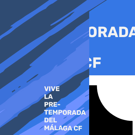
Ir
al
contenido
Tiktok