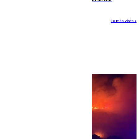
Lo más visto >
Más noticias
Ver más >