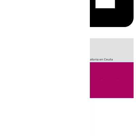
HOY
|
Sucesos
Fútbol
LaLiga
Primera División
Crisis Migratoria en Ceuta
Andalucía