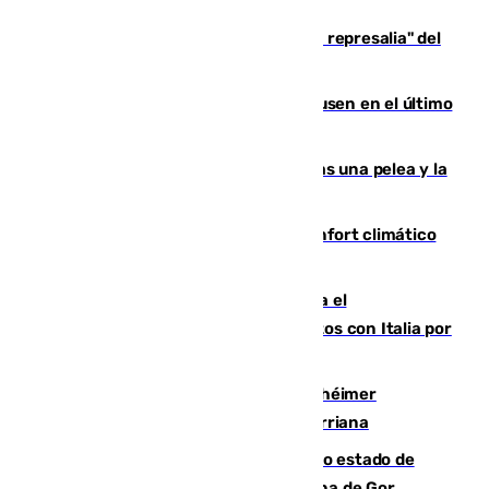
Italia responde ante las "medidas de represalia" del
Gobierno de Sánchez
El Sevilla se desinfla ante el Leverkusen en el último
ensayo (1-2)
Tensión en la prisión de Alhaurín tras una pelea y la
incautación de un punzón
Málaga contabiliza 148 zonas de confort climático
para enfrentar las altas temperaturas
Marlaska notifica a la Unión Europea el
restablecimiento de controles fronterizos con Italia por
vía aérea y marítima
Hallan sin vida al granadino con Alzhéimer
desaparecido hace una semana en Churriana
Encuentran un cadáver en avanzado estado de
descomposición en la localidad granadina de Gor