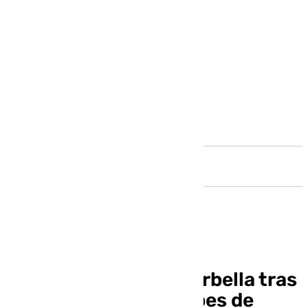
Andalucía
Tres detenidos en Marbella tras
desmantelar dos clubes de