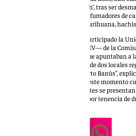
del marco de la operación ‘Finish’, tras ser des
inscritos como asociaciones de fumadores de ca
supuestamente se distribuía marihuana, hachís 
La investigación, en la que ha participado la Un
Especializada y Violenta —UDEV— de la Comisarí
partir de unas informaciones que apuntaban a 
de drogas en las inmediaciones de dos locales r
fumadores de cannabis, en Puerto Banús”, expli
Policía Nacional. Es a partir de este momento cu
pesquisas pertinentes, los agentes se presentan
se levantaron diferentes actas por tenencia de d
acababan de salir de los clubes.