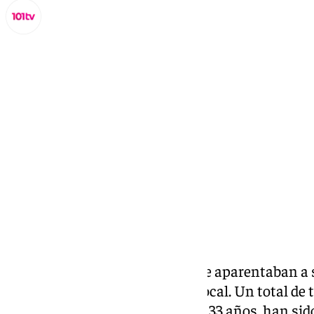
Miguel Alfonso
domingo, 13 octubre 2024, 12:14
Compartir:
Escondían mucho más de lo que aparentaban a si
estipulado en el registro de su local. Un total de
comprendidas entre los 23 y los 33 años, han si