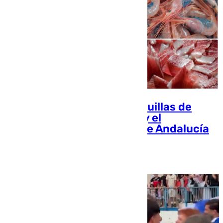
León XIV saborea las quisquillas de
Motril, el jamón de Huelva y el
gazpazcho: delicatessen de Andalucía
Enrique Rodríguez