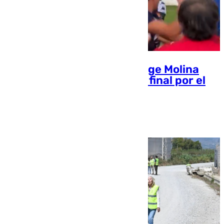
El Arenas de Armilla de Jorge Molina
elimina al Motril y jugará la final por el
ascenso a 2º RFEF
101 TV