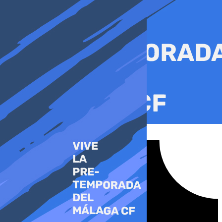
Ir
al
contenido
Tiktok