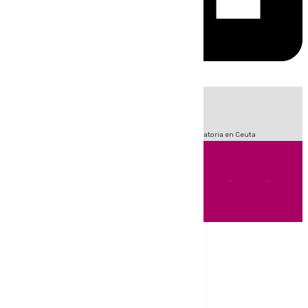
HOY
|
Sucesos
Fútbol
LaLiga
Primera División
Crisis Migratoria en Ceuta
Andalucía