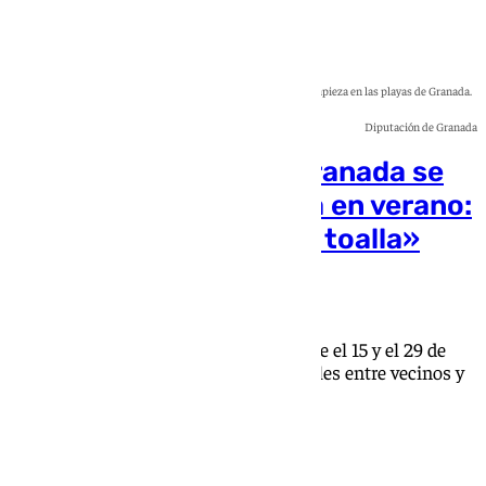
La campaña persigue la limpieza en las playas de Granada.
Diputación de Granada
La Costa Tropical de Granada se
une para pedir limpieza en verano:
«En la playa solo tira la toalla»
101 TV
La iniciativa recorrerá nueve calas entre el 15 y el 29 de
julio para fomentar hábitos responsables entre vecinos y
visitantes