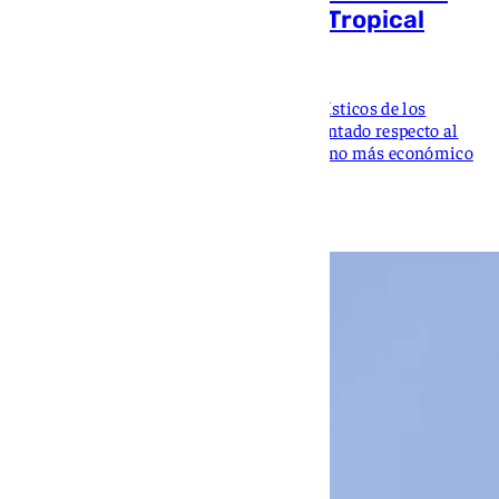
precios un 8% en la Costa Tropical
Mikel Vellisca
El coste semanal de los apartamentos turísticos de los
municipios costeros de Granada ha aumentado respecto al
año pasado, con Torrenueva como el destino más económico