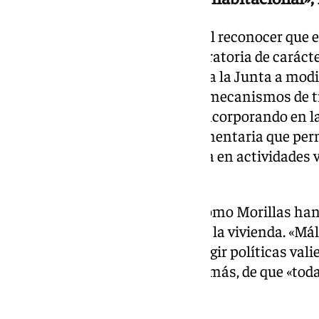
Entre otras medidas plantean el reconocer que 
habitacional, impulsar una moratoria de carácte
turísticos de la vivienda; instar a la Junta a mod
de usos turístico; y reforzar los mecanismos de 
cargos políticos municipales, incorporando en l
intereses información complementaria que perm
participación directa e indirecta en actividades 
inmobiliario.
De igual modo, tanto Sguiglia como Morillas ha
movilización del 27 de junio por la vivienda. «Mál
masivamente a la calle para exigir políticas vali
instituciones», advirtiendo, además, de que «to
suspenden».