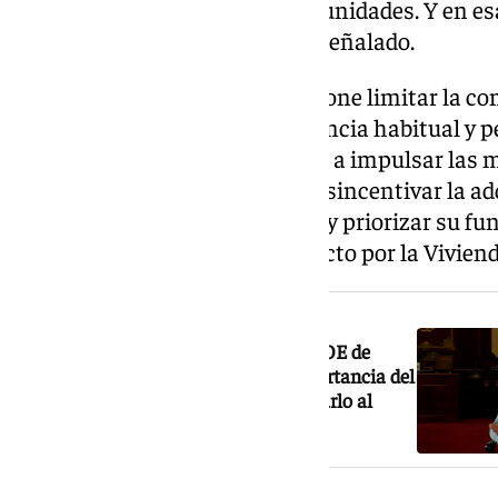
la han hecho posible con oportunidades. Y en es
volcar nuestros esfuerzos», ha señalado.
Así, entre otras, la moción propone limitar la c
finalidad no sea servir de residencia habitual y p
administraciones competentes a impulsar las mod
regulatorias necesarias para desincentivar la a
fines puramente especulativos y priorizar su fun
puntos es promover un gran Pacto por la Vivien
NOTICIA RELACIONADA
Mariano Ruiz, nuevo portavoz de PSOE de
Málaga: «Soy economista, sé la importancia del
turismo en la ciudad y hay que mimarlo al
máximo con todas las cautelas»