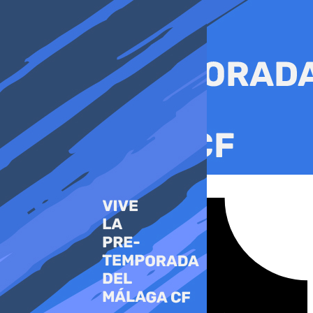
Ir
al
contenido
Tiktok