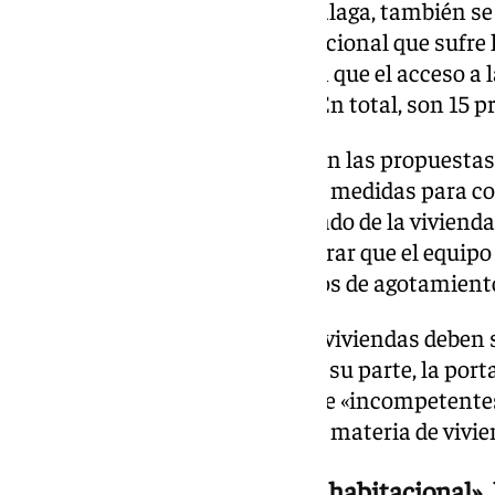
Por su parte, el grupo de Con Málaga, también se
situación de emergencia habitacional que sufre la
Nicolás Sguiglia, ha insistido en que el acceso a l
problema» que tiene la ciudad. En total, son 15 p
«Lo que queremos demostrar con las propuestas 
la necesidad tomar una serie de medidas para cor
se está produciendo en el mercado de la vivienda
añadido que «queremos demostrar que el equipo 
la Torre, demuestra claros signos de agotamient
Sguiglia ha incidido en que «las viviendas deben 
pedido «medidas valientes». Por su parte, la port
tachado al equipo de gobierno de «incompetentes»
los retos que tiene la ciudad» en materia de vivie
«Reconocer una emergencia habitacional»,