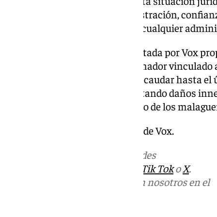
sanciones mientras persiste esta situación jurí
los principios de buena administración, confianz
que deben regir la actuación de cualquier admini
Entre otros, la iniciativa presentada por Vox pr
suspensión del régimen sancionador vinculado a
administración pública no es recaudar hasta el 
actuar con responsabilidad, evitando daños inne
costes evitables para el conjunto de los malagu
stitucional debido a la negativa de Vox.
Más noticias de
101TV
en las redes
sociales:
Instagram
,
Facebook
,
Tik Tok
o
X
.
Puedes ponerte en contacto con nosotros en el
correo
informativos@101tv.es