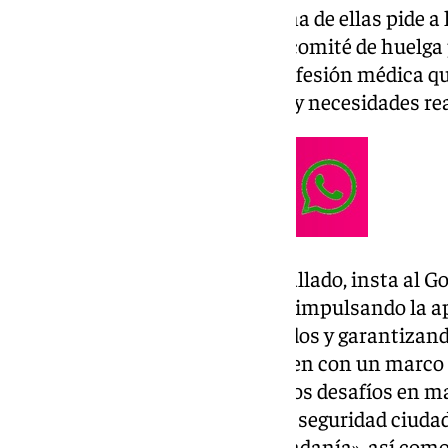
grupo ‹popular›. En concreto, una de ellas pide a 
se reúna de «inmediato» con el comité de huelga
Estatuto Marco propio de la profesión médica qu
especificidades, singularidades y necesidades rea
La otra moción urgente, ha detallado, insta al G
responsabilidad sus funciones, impulsando la 
Generales del Estado actualizados y garantizand
que las entidades locales cuenten con un marco f
para afrontar adecuadamente los desafíos en ma
municipal, acceso a la vivienda, seguridad ciuda
públicos en beneficio de la ciudadanía», así com