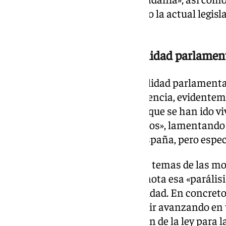
político en el que se ha instalado la actual legis
elecciones.
El alcalde denuncia «la debilidad parlamen
De la Torre ha aludido a la «debilidad parlament
Gobierno actual, como consecuencia, evidenteme
corrupción». «Esa es la realidad que se han ido 
meses, los últimos años, diríamos», lamentando «
«la sufrimos, se sufre en toda España, pero esp
Al respecto, y enlazando con los temas de las m
De la Torre ha señalado que se nota esa «paráli
como la vivienda como la seguridad. En concreto, 
falta de energía para poder seguir avanzando en
vuelto a defender la modificación de la ley para