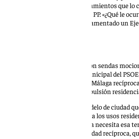
turística por parte de los ayuntamientos que lo
también lleva en otra moción el PP. «¿Qué le ocur
cuestionado, al tiempo que ha lamentado un Ejecu
esos desafíos».
Viviendas
Precisamente, sobre vivienda son sendas mocio
Con Málaga. Así, el portavoz municipal del PSOE
incidido en «avanzar hacia una Málaga recíproc
extraordinarias» frente «a la expulsión residenc
Ruiz ha advertido de que el «modelo de ciudad q
utilizando de forma especulativa los usos residen
especulación turística». «Málaga necesita esa te
avanzar hacia un modelo de ciudad recíproca, q