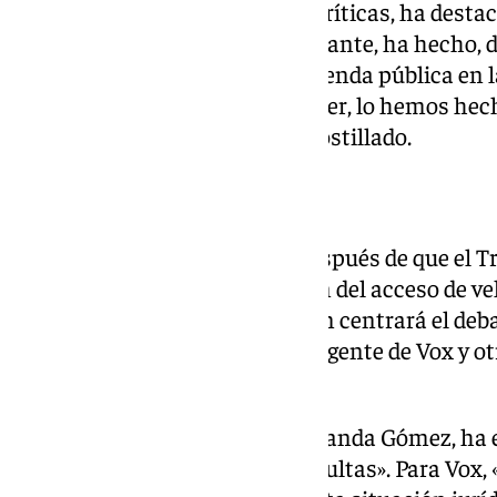
De la Torre, en respuesta a las críticas, ha desta
en España, en proporción habitante, ha hecho, d
capitales de provincia, más vivienda pública en l
podíamos hacer y podemos hacer, lo hemos hech
seguiremos haciéndolo», ha apostillado.
Zona de Bajas Emisiones
La Zona de Bajas Emisiones después de que el Tr
Andalucía anulara la regulación del acceso de ve
Emisiones de la capital también centrará el deba
debatirán dos mociones, una urgente de Vox y ot
respecto.
La portavoz adjunta de Vox, Yolanda Gómez, ha e
suspensión inmediata de las multas». Para Vox,