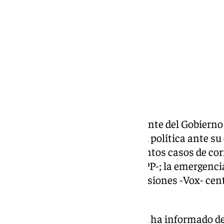
Compartir:
La «necesidad» de que el presidente del Gobierno
elecciones por «responsabilizad política ante su
condena a Ábalos y otros presuntos casos de cor
marco de la profesión médica -PP-; la emergenc
Málaga-; y la Zona de Bajas Emisiones -Vox- cen
de Málaga del mes de junio.
El alcalde, Francisco de la Torre, ha informado de