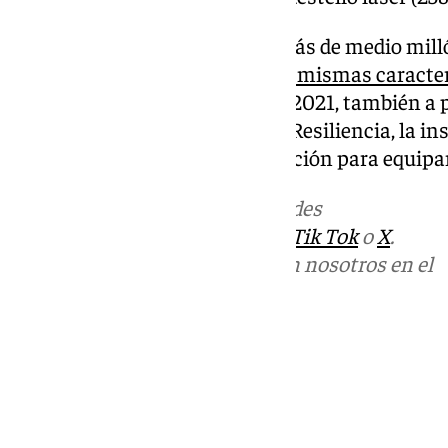
La UMA ha incrementado en más de medio millón
la
última convocatoria de estas mismas caracter
que obtuvo 8.827.024 euros. En 2021, también a 
mecanismo de Recuperación y Resiliencia, la in
más de 2,2 millones de financiación para equipa
Más noticias de
101TV
en las redes
sociales:
Instagram
,
Facebook
,
Tik Tok
o
X
.
Puedes ponerte en contacto con nosotros en el
correo
informativos@101tv.es
Tags:
Últimas noticias