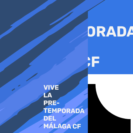
Ir
al
contenido
Tiktok