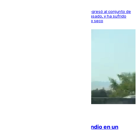
El centrocampista reconvertido en atacante regresó al conjunto de
la capital, después de salir obligado el curso pasado, y ha sufrido
una lesión que lo mantendrá un año en el dique seco
08.08.2026
Los Bomberos combaten un incendio en un
paraje de Granada