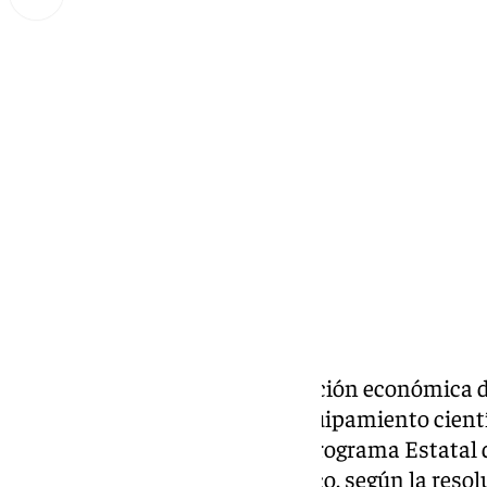
Lynx Devs
viernes, 8 noviembre 2024, 14:28
Compartir:
La UMA contará con una inyección económica d
euros para la adquisición de equipamiento cientí
convocatoria 2024 del del Subprograma Estatal 
Equipamiento Científico Técnico, según la resol