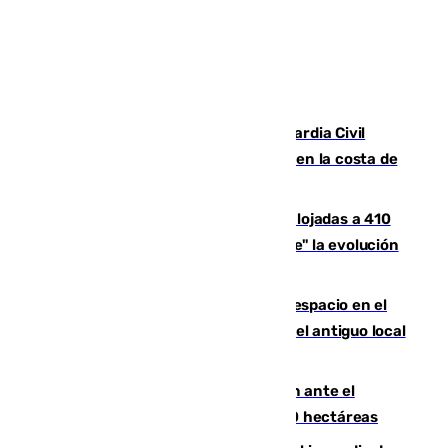
Persecución en Punta Umbría: la Guardia Civil
interviene más de 800 kilos de cocaína en la costa de
Huelva
El incendio de Niebla mantiene desalojadas a 410
personas que siguen con "incertidumbre" la evolución
del viento
Las marcas internacionales ganan espacio en el
Centro de Málaga: la Tagliatella abre en el antiguo local
de Vox Sports Bar
Moreno pide extremar la precaución ante el
incendio de Niebla, que supera las 4.000 hectáreas