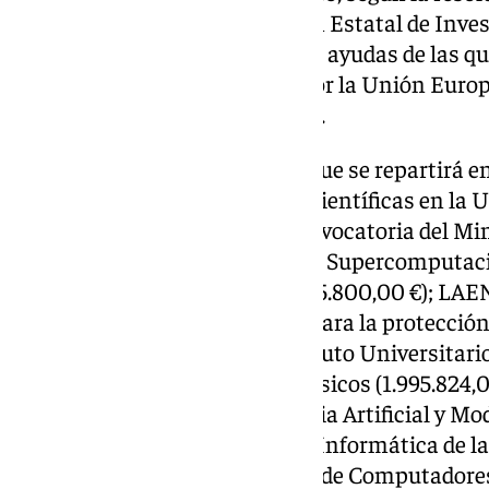
publicarse. En el marco del Plan Estatal de Inves
de Innovación 2021-2023, estas ayudas de las qu
de
Málaga
son cofinanciadas por la Unión Europ
de Desarrollo Regional (FEDER).
Un total de 9.364.466,25 euros que se repartirá 
destinadas a infraestructuras científicas en la 
beneficiarios en esta nueva convocatoria del Min
Universidades son: el Centro de Supercomputaci
supercomputador Picasso (1.185.800,00 €); LAEN
robótica y de comunicaciones para la protección
extremos de desastre, del Instituto Universitari
Mecatrónica y Sistemas Ciberfísicos (1.995.824,09
Exaescalable para la Inteligencia Artificial y M
Técnica Superior de Ingeniería Informática de l
Departamento de Arquitectura de Computadores (1