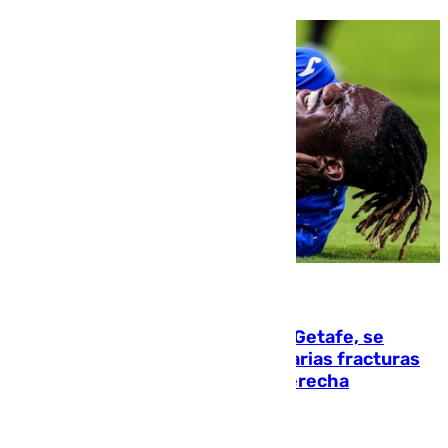
08.08.2026
Christantus Uche, delantero del Getafe, se
perderá toda la temporada por varias fracturas
en los ligamentos de su rodilla derecha