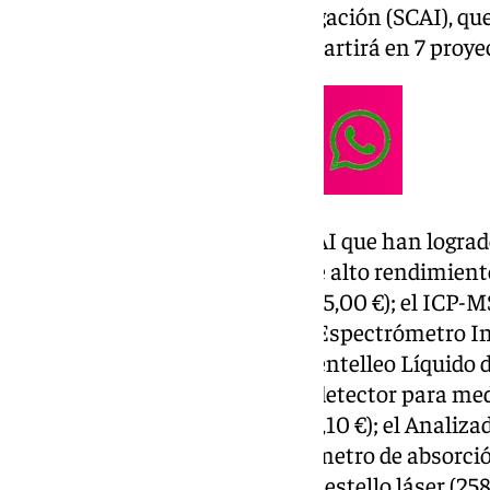
Centrales de Apoyo a la Investigación (SCAI), qu
de más de 5 millones, que se repartirá en 7 proye
Así, las infraestructuras del SCAI que han logra
Plataforma de secuenciación de alto rendimiento
y largas por nanoporos (1.512.495,00 €); el ICP-MS
Arqueometría (764,839,79 €); el Espectrómetro
(664,078,25 €); el Contador de Centelleo Líquido 
captación de aerosoles con un detector para med
muestras ambientales (354.720,10 €); el Analiz
(325.140,31 €) y el Espectrofotómetro de absorci
microsegundos generados por destello láser (258