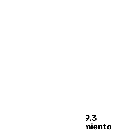
Andalucía
La UMA logra más de 9,3
millones para equipamiento